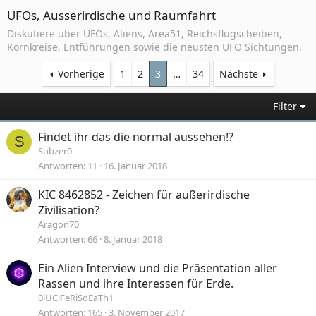
UFOs, Ausserirdische und Raumfahrt
Diskutiere über UFOs, Aliens, Area51, Reichsflugscheiben,
Kornkreise, Entführungen sowie die neusten UFO Sichtungen.
Vorherige
1
2
3
…
34
Nächste
Filter
Findet ihr das die normal aussehen!?
S
Subzer0
Antworten
11
16. Januar 2018
KIC 8462852 - Zeichen für außerirdische
Zivilisation?
Aragon70
Antworten
66
8. Januar 2018
Ein Alien Interview und die Präsentation aller
Rassen und ihre Interessen für Erde.
0lUCiFeRiSdEaTh1
Antworten
165
3. November 2017