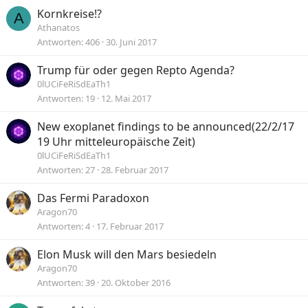
Kornkreise!?
e
A
Athanatos
r
Antworten
406
30. Juni 2017
r
t
Trump für oder gegen Repto Agenda?
0lUCiFeRiSdEaTh1
Antworten
19
12. Mai 2017
New exoplanet findings to be announced(22/2/17
19 Uhr mitteleuropäische Zeit)
0lUCiFeRiSdEaTh1
Antworten
27
28. Februar 2017
Das Fermi Paradoxon
Aragon70
Antworten
4
17. Februar 2017
Elon Musk will den Mars besiedeln
Aragon70
Antworten
39
20. Oktober 2016