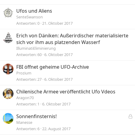
Ufos und Aliens
SenteSwanson
Antworten
0
21. Oktober 2017
Erich von Däniken: Außerirdischer materialisierte
sich vor ihm aus platzenden Wasserf
IlluminatiEliminierung
Antworten
60
6. Oktober 2017
FBI öffnet geheime UFO-Archive
Prozium
Antworten
27
6. Oktober 2017
Chilenische Armee veröffentlicht Ufo Vdeos
Aragon70
Antworten
1
6. Oktober 2017
Sonnenfinsternis!
e
Manesse
s
Antworten
6
22. August 2017
p