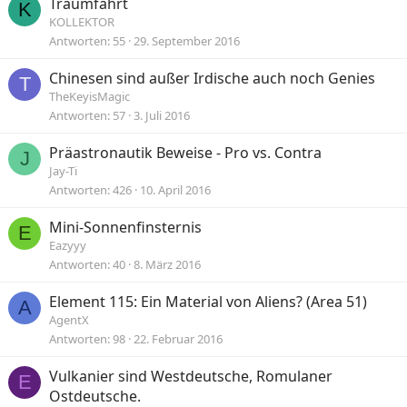
Traumfahrt
K
KOLLEKTOR
Antworten
55
29. September 2016
Chinesen sind außer Irdische auch noch Genies
T
TheKeyisMagic
Antworten
57
3. Juli 2016
Präastronautik Beweise - Pro vs. Contra
J
Jay-Ti
Antworten
426
10. April 2016
Mini-Sonnenfinsternis
E
Eazyyy
Antworten
40
8. März 2016
Element 115: Ein Material von Aliens? (Area 51)
A
AgentX
Antworten
98
22. Februar 2016
Vulkanier sind Westdeutsche, Romulaner
E
Ostdeutsche.