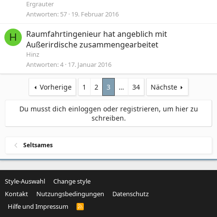
Ergrauter
Antworten
57
19. Februar 2016
Raumfahrtingenieur hat angeblich mit
H
Außerirdische zusammengearbeitet
Hinz
Antworten
4
17. Januar 2016
Vorherige
1
2
3
…
34
Nächste
Du musst dich einloggen oder registrieren, um hier zu
schreiben.
Seltsames
Style-Auswahl
Change style
Kontakt
Nutzungsbedingungen
Datenschutz
Hilfe und Impressum
R
S