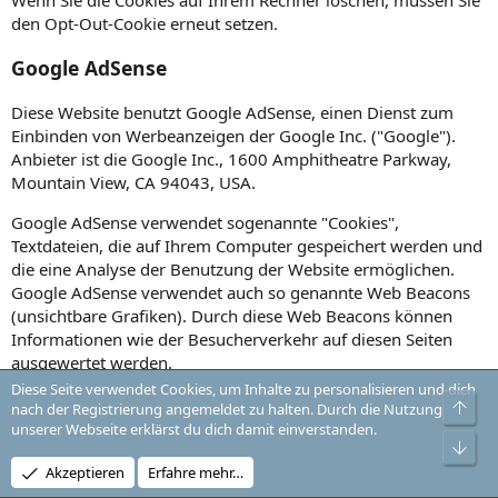
den Opt-Out-Cookie erneut setzen.
Google AdSense
Diese Website benutzt Google AdSense, einen Dienst zum
Einbinden von Werbeanzeigen der Google Inc. ("Google").
Anbieter ist die Google Inc., 1600 Amphitheatre Parkway,
Mountain View, CA 94043, USA.
Google AdSense verwendet sogenannte "Cookies",
Textdateien, die auf Ihrem Computer gespeichert werden und
die eine Analyse der Benutzung der Website ermöglichen.
Google AdSense verwendet auch so genannte Web Beacons
(unsichtbare Grafiken). Durch diese Web Beacons können
Informationen wie der Besucherverkehr auf diesen Seiten
ausgewertet werden.
Diese Seite verwendet Cookies, um Inhalte zu personalisieren und dich
Die durch Cookies und Web Beacons erzeugten
Obe
nach der Registrierung angemeldet zu halten. Durch die Nutzung
Informationen über die Benutzung dieser Website
unserer Webseite erklärst du dich damit einverstanden.
Unt
(einschließlich Ihrer IP-Adresse) und Auslieferung von
Werbeformaten werden an einen Server von Google in den
Akzeptieren
Erfahre mehr…
USA übertragen und dort gespeichert. Diese Informationen