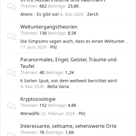
Themen
662
Beiträge
23,8K
Aliens - Es gibt sie!
8. Mai 2026
Zerch
Weltuntergangstheorien
Themen
136
Beiträge
8,5K
Die Simpsons sagen auch, dass es einen Weltuntergang geben wird
17. Juni 2026
Pilz
Paranormales, Engel, Geister, Träume und
Teufel
Themen
40
Beiträge
1,2K
6 Sorten Spuk, von dem weltweit berichtet wird
4. Mai 2026
Bella Varia
Kryptozoologie
Themen
152
Beiträge
4,8K
Werwölfe
22. Februar 2026
Pilz
Interessante, seltsame, sehenswerte Orte
Themen
76
Beiträge
1,6K