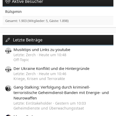
Aktive Besucher
Rülspmin
Gesamt: 1.903 (Mitglieder: 5, Gäste: 1.898)
Letzte Beiträge
Musiktips und Links zu youtube
Letzte: Zerch
Heute um 10:48
Off-Topic
Der Ukraine Konflikt und die Hintergründe
Letzte: Zerch
Heute um 10:46
Kriege, Krisen und Terrorakte
Gang-Stalking: Verfolgung durch kriminell-
terroristische Geheimdienst-Banden mit Energie- und
Neurowaffen
Letzte: EinStakeholder
Gestern um 10:03
Geheimdienste und Überwachungsstaat