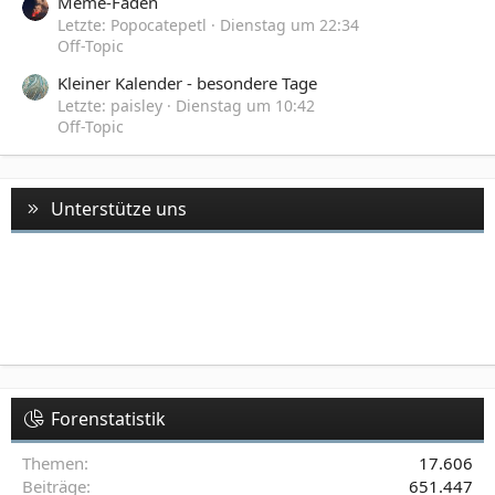
Meme-Faden
Letzte: Popocatepetl
Dienstag um 22:34
Off-Topic
Kleiner Kalender - besondere Tage
Letzte: paisley
Dienstag um 10:42
Off-Topic
Unterstütze uns
Forenstatistik
Themen
17.606
Beiträge
651.447