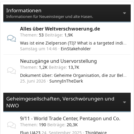
Informationen
Informationen für Neueinsteiger und alte Hasen.
Alles über Weltverschwoerung.de
Themen
53
Beiträge
1,9K
Was ist eine Zielperson (TI)? What is a targeted individual (TI)?
Samstag um 14:46
EinStakeholder
Neuzugänge und Uservorstellung
Themen
1,2K
Beiträge
13,7K
Dokument über: Geheime Organisation, die zur Belustigung neurotechnologische Angriffe auf spezielle Menschen ausübt: Gangstalking / Target Individual
25. Juni 2026
SunnyInTheDark
Geheimgesellschaften, Verschwörungen und
NWO
9/11 - World Trade Center, Pentagon und Co.
Themen
190
Beiträge
20,3K
Flug UA23
24. September 2025
Thinktwice