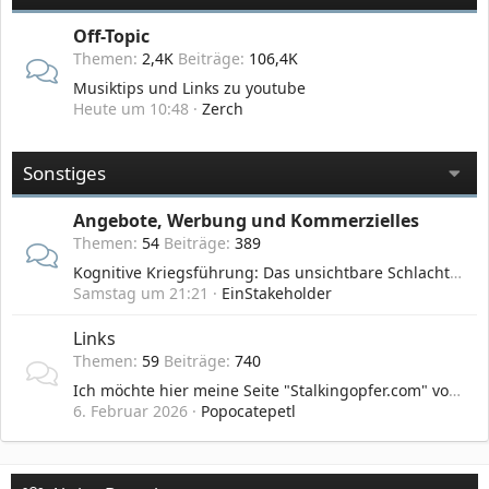
Off-Topic
Themen
2,4K
Beiträge
106,4K
Musiktips und Links zu youtube
Heute um 10:48
Zerch
Sonstiges
Angebote, Werbung und Kommerzielles
Themen
54
Beiträge
389
Kognitive Kriegsführung: Das unsichtbare Schlachtfeld des 21. Jahrhunderts
Samstag um 21:21
EinStakeholder
Links
Themen
59
Beiträge
740
Ich möchte hier meine Seite "Stalkingopfer.com" vorstellen
6. Februar 2026
Popocatepetl