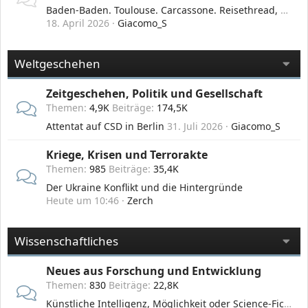
Baden-Baden. Toulouse. Carcassone. Reisethread, Glanz und Abglanz.
18. April 2026
Giacomo_S
Weltgeschehen
Zeitgeschehen, Politik und Gesellschaft
Themen
4,9K
Beiträge
174,5K
Attentat auf CSD in Berlin
31. Juli 2026
Giacomo_S
Kriege, Krisen und Terrorakte
Themen
985
Beiträge
35,4K
Der Ukraine Konflikt und die Hintergründe
Heute um 10:46
Zerch
Wissenschaftliches
Neues aus Forschung und Entwicklung
Themen
830
Beiträge
22,8K
Künstliche Intelligenz, Möglichkeit oder Science-Fiction?