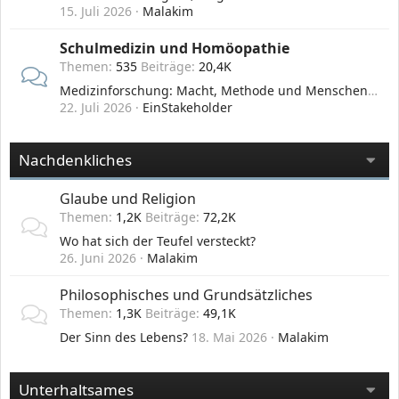
15. Juli 2026
Malakim
Schulmedizin und Homöopathie
Themen
535
Beiträge
20,4K
Medizinforschung: Macht, Methode und Menschenversuche der Pharma-Industrie
22. Juli 2026
EinStakeholder
Nachdenkliches
Glaube und Religion
Themen
1,2K
Beiträge
72,2K
Wo hat sich der Teufel versteckt?
26. Juni 2026
Malakim
Philosophisches und Grundsätzliches
Themen
1,3K
Beiträge
49,1K
Der Sinn des Lebens?
18. Mai 2026
Malakim
Unterhaltsames