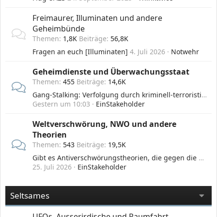
Freimaurer, Illuminaten und andere
Geheimbünde
Themen
1,8K
Beiträge
56,8K
Fragen an euch [Illuminaten]
4. Juli 2026
Notwehr
Geheimdienste und Überwachungsstaat
Themen
455
Beiträge
14,6K
Gang-Stalking: Verfolgung durch kriminell-terroristische Geheimdienst-Banden mit Energie- und Neurowaffen
Gestern um 10:03
EinStakeholder
Weltverschwörung, NWO und andere
Theorien
Themen
543
Beiträge
19,5K
Gibt es Antiverschwörungstheorien, die gegen die Verschwörungstheorien ankämpfen?
25. Juli 2026
EinStakeholder
Seltsames
UFOs, Ausserirdische und Raumfahrt