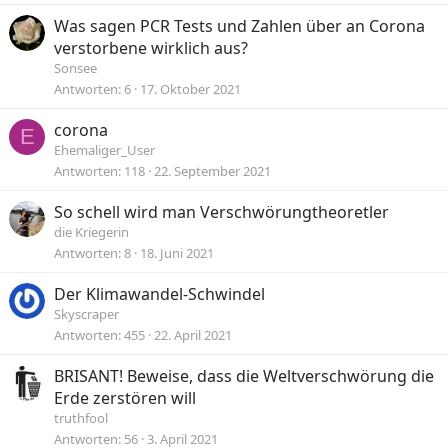
p
Was sagen PCR Tests und Zahlen über an Corona
e
verstorbene wirklich aus?
r
r
Sonsee
t
Antworten
6
17. Oktober 2021
corona
E
Ehemaliger_User
Antworten
118
22. September 2021
So schell wird man Verschwörungtheoretler
die Kriegerin
Antworten
8
18. Juni 2021
Der Klimawandel-Schwindel
Skyscraper
Antworten
455
22. April 2021
BRISANT! Beweise, dass die Weltverschwörung die
Erde zerstören will
truthfool
Antworten
56
3. April 2021