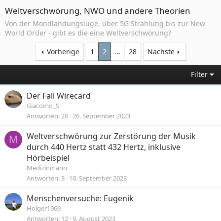
Weltverschwörung, NWO und andere Theorien
Von der Mondlandungslüge, über 5G Strahlung bis zur New
World Order - gibt es die eine Weltverschwörung?
Vorherige
1
2
…
28
Nächste
Filter
Der Fall Wirecard
Giacomo_S
Antworten
20
26. September 2023
Weltverschwörung zur Zerstörung der Musik
M
durch 440 Hertz statt 432 Hertz, inklusive
Hörbeispiel
Medizinmann
Antworten
3
10. September 2023
Menschenversuche: Eugenik
Holger1969
Antworten
12
9. August 2023