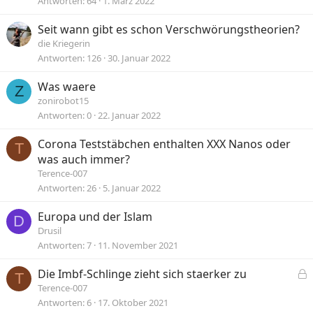
Antworten
64
1. März 2022
Seit wann gibt es schon Verschwörungstheorien?
die Kriegerin
Antworten
126
30. Januar 2022
Was waere
Z
zonirobot15
Antworten
0
22. Januar 2022
Corona Teststäbchen enthalten XXX Nanos oder
T
was auch immer?
Terence-007
Antworten
26
5. Januar 2022
Europa und der Islam
D
Drusil
Antworten
7
11. November 2021
Die Imbf-Schlinge zieht sich staerker zu
T
e
Terence-007
s
Antworten
6
17. Oktober 2021