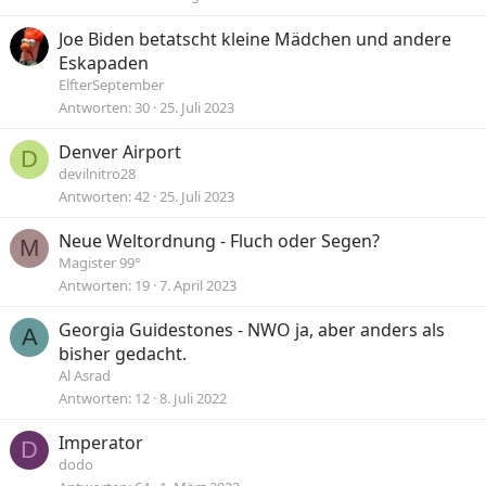
Joe Biden betatscht kleine Mädchen und andere
Eskapaden
ElfterSeptember
Antworten
30
25. Juli 2023
Denver Airport
D
devilnitro28
Antworten
42
25. Juli 2023
Neue Weltordnung - Fluch oder Segen?
M
Magister 99°
Antworten
19
7. April 2023
Georgia Guidestones - NWO ja, aber anders als
A
bisher gedacht.
Al Asrad
Antworten
12
8. Juli 2022
Imperator
D
dodo