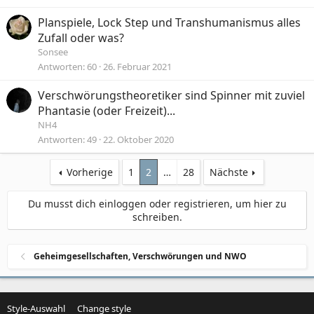
Planspiele, Lock Step und Transhumanismus alles
Zufall oder was?
Sonsee
Antworten
60
26. Februar 2021
Verschwörungstheoretiker sind Spinner mit zuviel
Phantasie (oder Freizeit)...
NH4
Antworten
49
22. Oktober 2020
Vorherige
1
2
…
28
Nächste
Du musst dich einloggen oder registrieren, um hier zu
schreiben.
Geheimgesellschaften, Verschwörungen und NWO
Style-Auswahl
Change style