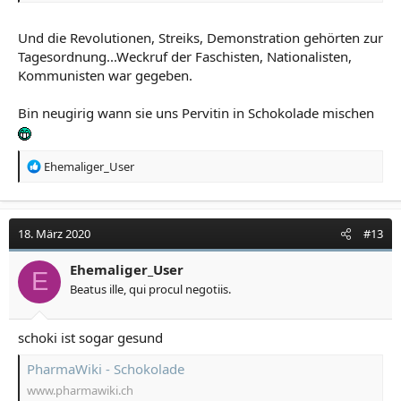
Und die Revolutionen, Streiks, Demonstration gehörten zur
Tagesordnung...Weckruf der Faschisten, Nationalisten,
Kommunisten war gegeben.
Bin neugirig wann sie uns Pervitin in Schokolade mischen
R
Ehemaliger_User
e
a
k
t
18. März 2020
#13
i
o
Ehemaliger_User
E
n
Beatus ille, qui procul negotiis.
e
n
:
schoki ist sogar gesund
PharmaWiki - Schokolade
www.pharmawiki.ch