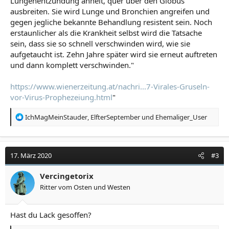
Lungenentzündung ähnelt, quer über den Globus
ausbreiten. Sie wird Lunge und Bronchien angreifen und
gegen jegliche bekannte Behandlung resistent sein. Noch
erstaunlicher als die Krankheit selbst wird die Tatsache
sein, dass sie so schnell verschwinden wird, wie sie
aufgetaucht ist. Zehn Jahre später wird sie erneut auftreten
und dann komplett verschwinden."
https://www.wienerzeitung.at/nachri...7-Virales-Gruseln-
vor-Virus-Prophezeiung.html
"
R
IchMagMeinStauder
,
ElfterSeptember
und
Ehemaliger_User
e
a
k
t
17. März 2020
#3
i
o
Vercingetorix
n
Ritter vom Osten und Westen
e
n
:
Hast du Lack gesoffen?