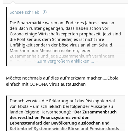
Sonsee schrieb:
Die Finanzmärkte wären am Ende des Jahres sowieso
den Bach runter gegangen, dass haben schon vor
Corona einige Wirtschaftsexperten prophezeit. Jetzt sind
die Politiker aus dem Schneider, es ist nicht ihre
Unfähigkeit sondern der böse Virus an allem Schuld.
Man kann nun Menschen isolieren, jeden
Zusammenhalt und jede Zusammenkunft verhindern.
Zum Vergrößern anklicken....
Bei Telefonaten ist sofort eine Unterbrechung
vorhanden, wenn über unerwünschte Dinge geredet
wird. Die Absolute Kontrolle findet statt
Möchte nochmals auf dies aufmerksam machen....Ebola
einfach mit CORONA Virus austauschen
Die Wirtschaft kollabiert, Löhne und Renten können
nicht mehr bezahlt werden, dann gehen die Leute auch
nicht mehr arbeiten, sondern werden sich wie Tiere
Danach verwies die Erklärung auf das Risikopotenzial
gebärden. Die Elite wird sich in ihre Bunker verkriechen
von Ebola – um schließlich bei folgender Aussage zu
und das Ganze aussitzen, die haben für ein paar Jahre
landen (eigene Hervorhebung):
“Der Zusammenbruch
vorgesorgt.
des westlichen Finanzsystems wird den
Lebensstandard der Bevölkerung auslöschen und
Kettenbrief-Systeme wie die Börse und Pensionsfonds