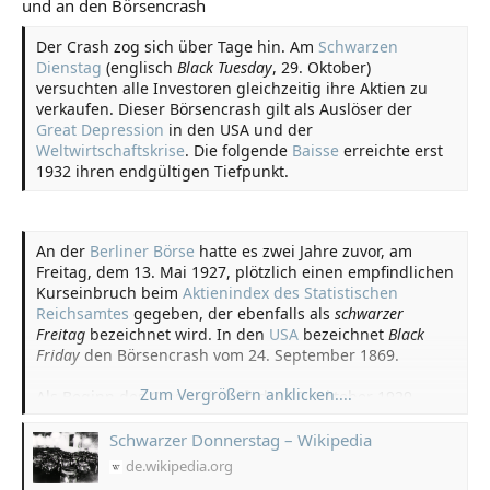
und an den Börsencrash
Der Crash zog sich über Tage hin. Am
Schwarzen
Dienstag
(englisch
Black Tuesday
, 29. Oktober)
versuchten alle Investoren gleichzeitig ihre Aktien zu
verkaufen. Dieser Börsencrash gilt als Auslöser der
Great Depression
in den USA und der
Weltwirtschaftskrise
. Die folgende
Baisse
erreichte erst
1932 ihren endgültigen Tiefpunkt.
An der
Berliner Börse
hatte es zwei Jahre zuvor, am
Freitag, dem 13. Mai 1927, plötzlich einen empfindlichen
Kurseinbruch beim
Aktienindex des Statistischen
Reichsamtes
gegeben, der ebenfalls als
schwarzer
Freitag
bezeichnet wird. In den
USA
bezeichnet
Black
Friday
den Börsencrash vom 24. September 1869.
Zum Vergrößern anklicken....
Als Beginn des Crash wird oft der 29. Oktober 1929
wahrgenommen, der Schwarze Dienstag (englisch
Black
Tuesday
). Im englischen Sprachraum ist vor allem dieser
Schwarzer Donnerstag – Wikipedia
Black Tuesday
sprichwörtlich geworden.
de.wikipedia.org