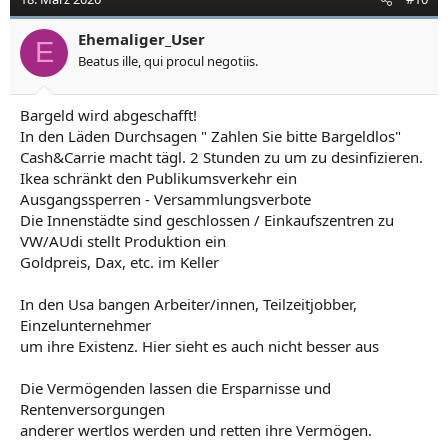
i
o
Ehemaliger_User
E
n
Beatus ille, qui procul negotiis.
e
n
:
Bargeld wird abgeschafft!
In den Läden Durchsagen " Zahlen Sie bitte Bargeldlos"
Cash&Carrie macht tägl. 2 Stunden zu um zu desinfizieren.
Ikea schränkt den Publikumsverkehr ein
Ausgangssperren - Versammlungsverbote
Die Innenstädte sind geschlossen / Einkaufszentren zu
VW/AUdi stellt Produktion ein
Goldpreis, Dax, etc. im Keller
In den Usa bangen Arbeiter/innen, Teilzeitjobber,
Einzelunternehmer
um ihre Existenz. Hier sieht es auch nicht besser aus
Die Vermögenden lassen die Ersparnisse und
Rentenversorgungen
anderer wertlos werden und retten ihre Vermögen.