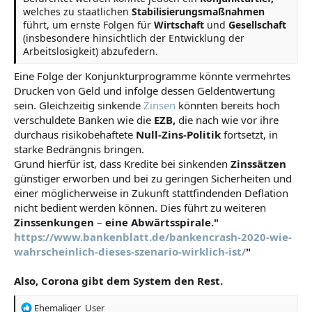
welches zu staatlichen
Stabilisierungsmaßnahmen
führt, um ernste Folgen für
Wirtschaft
und
Gesellschaft
(insbesondere hinsichtlich der Entwicklung der
Arbeitslosigkeit) abzufedern.
Eine Folge der Konjunkturprogramme könnte vermehrtes
Drucken von Geld und infolge dessen Geldentwertung
sein. Gleichzeitig sinkende
Zinsen
könnten bereits hoch
verschuldete Banken wie die
EZB,
die nach wie vor ihre
durchaus risikobehaftete
Null-Zins-Politik
fortsetzt, in
starke Bedrängnis bringen.
Grund hierfür ist, dass Kredite bei sinkenden
Zinssätzen
günstiger erworben und bei zu geringen Sicherheiten und
einer möglicherweise in Zukunft stattfindenden Deflation
nicht bedient werden können. Dies führt zu weiteren
Zinssenkungen
–
eine Abwärtsspirale."
https://www.bankenblatt.de/bankencrash-2020-wie-
wahrscheinlich-dieses-szenario-wirklich-ist/
"
Also, Corona gibt dem System den Rest.
R
Ehemaliger_User