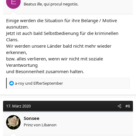
E
Beatus ille, qui procul negotiis.
Einige werden die Situation für ihre Belange / Motive
ausnutzen.
Jetzt ist auch bald Selbstbedienung für die kriminellen
Clans.
Wir werden unsere Länder bald nicht mehr wieder
erkennen,
bzw. alles verlieren, wenn wir nicht mit soziale
Verantwortung
und Besonnenheit zusammen halten.
R
a-roy
und
ElfterSeptember
e
a
k
t
17. März 2020
#8
i
o
Sonsee
n
Prinz von Libanon
e
n