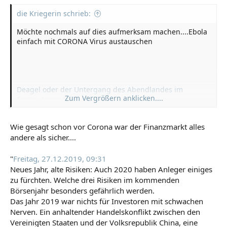
:
die Kriegerin schrieb:
Möchte nochmals auf dies aufmerksam machen....Ebola
einfach mit CORONA Virus austauschen
Deagel oder der Untergang des Abendlandes im
Zum Vergrößern anklicken....
Computermodell
Nebenbei
Wie gesagt schon vor Corona war der Finanzmarkt alles
andere als sicher....
"
Freitag, 27.12.2019, 09:31
Neues Jahr, alte Risiken: Auch 2020 haben Anleger einiges
zu fürchten. Welche drei Risiken im kommenden
Börsenjahr besonders gefährlich werden.
Das Jahr 2019 war nichts für Investoren mit schwachen
Nerven. Ein anhaltender Handelskonflikt zwischen den
Vereinigten Staaten und der Volksrepublik China, eine