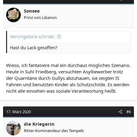
i
o
Sonsee
n
Prinz von Libanon
e
n
:
Vercingetorix schrieb:
Hast du Lack gesoffen?
Wieso, ich fantasiere mal ein durchaus mögliches Szenario.
Heute in Suhl Friedberg, versuchten Asylbewerber trotz
der Quarntäne durch Gullys abzuhauen, sie zeigten IS
Fahnen und benutzten Kinder als Schutzschilde. Es werden
nicht alle einsehen was soziale Verantwortung heißt.
17. März 2020
#6
die Kriegerin
Ritter-Kommandeur des Tempels