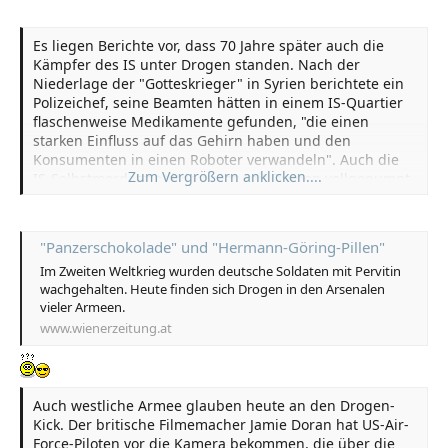
Es liegen Berichte vor, dass 70 Jahre später auch die
Kämpfer des IS unter Drogen standen. Nach der
Niederlage der "Gotteskrieger" in Syrien berichtete ein
Polizeichef, seine Beamten hätten in einem IS-Quartier
flaschenweise Medikamente gefunden, "die einen
starken Einfluss auf das Gehirn haben und den
Konsumenten in einen Roboter verwandeln". Auch die
Zum Vergrößern anklicken....
IS-Selbstmordattentäter waren mit Drogen vollgepumpt.
"Panzerschokolade" und "Hermann-Göring-Pillen"
Im Zweiten Weltkrieg wurden deutsche Soldaten mit Pervitin
wachgehalten. Heute finden sich Drogen in den Arsenalen
vieler Armeen.
www.wienerzeitung.at
Auch westliche Armee glauben heute an den Drogen-
Kick. Der britische Filmemacher Jamie Doran hat US-Air-
Force-Piloten vor die Kamera bekommen, die über die