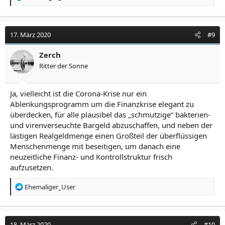
e
a
k
t
17. März 2020
#9
i
o
Zerch
n
Ritter der Sonne
e
n
:
Ja, vielleicht ist die Corona-Krise nur ein
Ablenkungsprogramm um die Finanzkrise elegant zu
überdecken, für alle plausibel das „schmutzige“ bakterien-
und virenverseuchte Bargeld abzuschaffen, und neben der
lästigen Realgeldmenge einen Großteil der überflüssigen
Menschenmenge mit beseitigen, um danach eine
neuzeitliche Finanz- und Kontrollstruktur frisch
aufzusetzen.
R
Ehemaliger_User
e
a
k
t
18. März 2020
#10