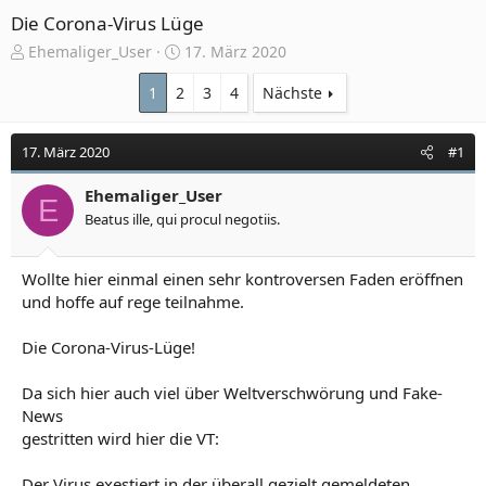
Die Corona-Virus Lüge
E
E
Ehemaliger_User
17. März 2020
r
r
s
s
1
2
3
4
Nächste
t
t
e
e
17. März 2020
#1
l
l
l
l
e
Ehemaliger_User
t
E
r
a
Beatus ille, qui procul negotiis.
m
Wollte hier einmal einen sehr kontroversen Faden eröffnen
und hoffe auf rege teilnahme.
Die Corona-Virus-Lüge!
Da sich hier auch viel über Weltverschwörung und Fake-
News
gestritten wird hier die VT:
Der Virus exestiert in der überall gezielt gemeldeten