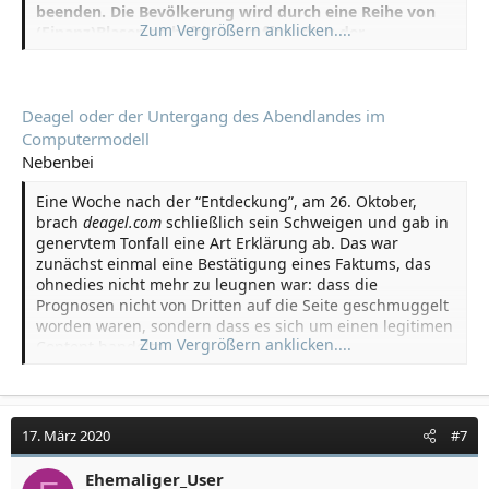
Die Finanzmärkte wären am Ende des Jahres sowieso
beenden. Die Bevölkerung wird durch eine Reihe von
Zum Vergrößern anklicken....
den Bach runter gegangen, dass haben schon vor
(Finanz)Blasen so heftig getroffen, dass der
Corona einige Wirtschaftsexperten prophezeit. Jetzt sind
Migrationsmotor in die andere Richtung zu laufen
die Politiker aus dem Schneider, es ist nicht ihre
beginnt.”
Unfähigkeit sondern der böse Virus an allem Schuld.
Man kann nun Menschen isolieren, jeden
Deagel oder der Untergang des Abendlandes im
Zusammenhalt und jede Zusammenkunft verhindern.
Die Todesrate werde zwar sehr hoch sein, aber der
Computermodell
Bei Telefonaten ist sofort eine Unterbrechung
größere Teil der fehlenden 240 Millionen Amerikaner
Nebenbei
vorhanden, wenn über unerwünschte Dinge geredet
scheine deswegen nicht mehr als US-Bevölkerung auf,
wird. Die Absolute Kontrolle findet statt.
weil er nach Lateinamerika emigriert sei, wurde
Eine Woche nach der “Entdeckung”, am 26. Oktober,
beruhigt. Na dann….
brach
deagel.com
schließlich sein Schweigen und gab in
genervtem Tonfall eine Art Erklärung ab. Das war
zunächst einmal eine Bestätigung eines Faktums, das
ohnedies nicht mehr zu leugnen war: dass die
Prognosen nicht von Dritten auf die Seite geschmuggelt
worden waren, sondern dass es sich um einen legitimen
Zum Vergrößern anklicken....
Content handelte.
17. März 2020
#7
Ehemaliger_User