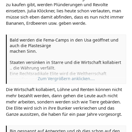
zu kaufen gibt, werden Plünderungen und Revolte
einsetzen. Julia Klöckner, lies heute schon verlauten, man
müsse sich eben damit abfinden, dass es nun nicht immer
Bananen, Erdbeeren usw. geben werde.
Bald werden die Fema-Camps in den Usa geöffnet und
auch die Plastesärge
machen Sinn.
Staaten versinken in Starre und die Wirtschaft kollabiert
.. die Währung verfällt.
Eine Rechtsradikale Elite wird die Weltherrschaft
Zum Vergrößern anklicken....
ergreifen und die Überlebenden
aussortieren.
Die Wirtschaft kollabiert, Löhne und Renten können nicht
mehr bezahlt werden, dann gehen die Leute auch nicht
mehr arbeiten, sondern werden sich wie Tiere gebärden.
Die Elite wird sich in ihre Bunker verkriechen und das
Ganze aussitzen, die haben für ein paar Jahre vorgesorgt.
Bin gespannt auf Antworten und ob dies schon auf den