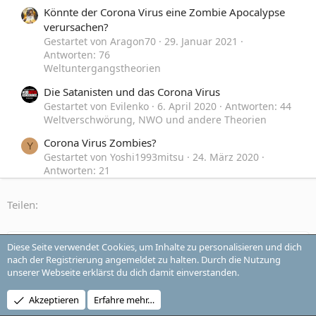
Könnte der Corona Virus eine Zombie Apocalypse
verursachen?
Gestartet von Aragon70
29. Januar 2021
Antworten: 76
Weltuntergangstheorien
Die Satanisten und das Corona Virus
Gestartet von Evilenko
6. April 2020
Antworten: 44
Weltverschwörung, NWO und andere Theorien
Corona Virus Zombies?
Y
Gestartet von Yoshi1993mitsu
24. März 2020
Antworten: 21
Weltverschwörung, NWO und andere Theorien
Teilen:
Dinge, die bedrohlicher als der Corona Virus sind
Gestartet von IchMagMeinStauder
6. März 2020
Antworten: 32
Kriege, Krisen und Terrorakte
Diese Seite verwendet Cookies, um Inhalte zu personalisieren und dich
Off-Topic
nach der Registrierung angemeldet zu halten. Durch die Nutzung
unserer Webseite erklärst du dich damit einverstanden.
Style-Auswahl
Change style
Akzeptieren
Erfahre mehr…
Kontakt
Nutzungsbedingungen
Datenschutz