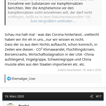
Einnahme von Substanzen vor Kampfeinsätzen
berichten. Wer die Amphetamine vor den
Kampfeinsätzen nicht einnehmen will, der darf nicht
mitfliegen, heißt es in dem Dokumentationsfilm "US-
Zum Vergrößern anklicken....
Kampfpiloten unter Drogen". Auch hier wird das offiziell
so begründet, dass die Pillen bei den Einsätzen für die
nötige Ausdauer, Konzentration und Kampfbereitschaft
Schau ma halt mal - was das Corona hinterlässt...vielleicht
sorgen würden.
haben wir ihn eh in uns...nur wir wissen es nicht.
Dass der so aus dem Nichts auftaucht, schon komisch, in
Zeiten wie diesen - CO² Klimawandel, Flüchtlingskrisen,
Börsencrashs, Wirtschaftsstagnation in der USA -China
aufsteigend, Vogelgrippe, Schweinegrippe und China
musste alles aus den Staaten importieren etc. etc.
Zuletzt bearbeitet:
18. März 2020
R
Ehemaliger_User
e
a
k
t
19. März 2020
#17
i
o
Barlei