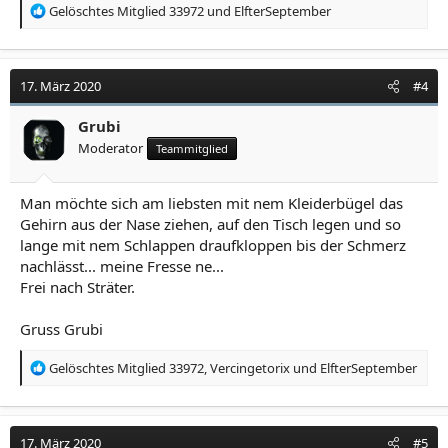
R
Gelöschtes Mitglied 33972
und
ElfterSeptember
e
a
k
t
17. März 2020
#4
i
o
Grubi
n
Moderator
Teammitglied
e
n
:
Man möchte sich am liebsten mit nem Kleiderbügel das
Gehirn aus der Nase ziehen, auf den Tisch legen und so
lange mit nem Schlappen draufkloppen bis der Schmerz
nachlässt... meine Fresse ne...
Frei nach Sträter.
Gruss Grubi
R
Gelöschtes Mitglied 33972
,
Vercingetorix
und
ElfterSeptember
e
a
k
t
17. März 2020
#5