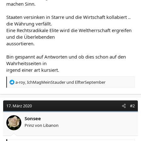
machen Sinn.
Staaten versinken in Starre und die Wirtschaft kollabiert ..
die Währung verfällt.
Eine Rechtsradikale Elite wird die Weltherrschaft ergreifen
und die Überlebenden
aussortieren.
Bin gespannt auf Antworten und ob dies schon auf den
Wahrheitsseiten in
irgend einer art kursiert.
R
a-roy
,
IchMagMeinStauder
und
ElfterSeptember
e
a
k
t
17. März 2020
#2
i
o
Sonsee
n
Prinz von Libanon
e
n
: