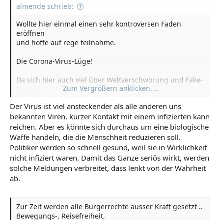
almende schrieb:
Wollte hier einmal einen sehr kontroversen Faden
eröffnen
und hoffe auf rege teilnahme.
Die Corona-Virus-Lüge!
Da sich hier auch viel über Weltverschwörung und Fake-
Zum Vergrößern anklicken....
News
gestritten wird hier die VT:
Der Virus ist viel ansteckender als alle anderen uns
bekannten Viren, kurzer Kontakt mit einem infizierten kann
Der Virus exestiert in der überall gezielt gemeldeten
reichen. Aber es könnte sich durchaus um eine biologische
gefährlichen Art nicht.
Vielmehr werden alle mit einem eher milden Virus
Waffe handeln, die die Menschheit reduzieren soll.
infiziert und Störer bei
Politiker werden so schnell gesund, weil sie in Wirklichkeit
der anmgeblichen Behandlung mit einem morbiden
nicht infiziert waren. Damit das Ganze seriös wirkt, werden
Erreger geimpft.
solche Meldungen verbreitet, dass lenkt von der Wahrheit
ab.
Zur Zeit werden alle Bürgerrechte ausser Kraft gesetzt ..
Bewegungs-, Reisefreiheit,