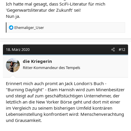
Ich hatte mal gesagt, dass SciFi-Literatur für mich
'Gegenwartsliteratur der Zukunft' sei!
Nun ja.
R
Ehemaliger_User
e
a
k
t
18. März 2020
#12
i
o
die Kriegerin
n
Ritter-Kommandeur des Tempels
e
n
:
Erinnert mich auch promt an Jack London's Buch -
"Burning Daylight" - Elam Harnish wird zum Minenbesitzer
und steigt auf zum geschäftstüchtigen Unternehmer, der
letztlich an die New Yorker Börse geht und dort mit einer
im Vergleich zu seinem bisherigen Umfeld konträren
Lebenseinstellung konfrontiert wird: Menschenverachtung
und Grausamkeit.