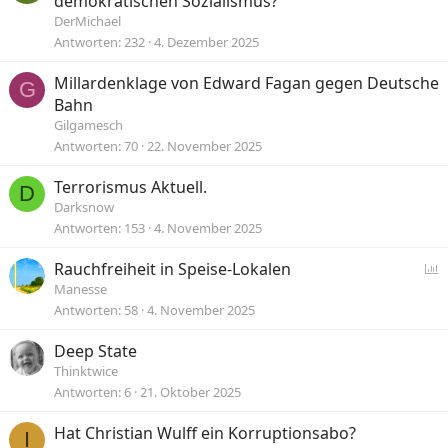
demokratischen Sozialismus?
DerMichael
Antworten
232
4. Dezember 2025
Millardenklage von Edward Fagan gegen Deutsche
G
Bahn
Gilgamesch
Antworten
70
22. November 2025
Terrorismus Aktuell.
D
Darksnow
Antworten
153
4. November 2025
Rauchfreiheit in Speise-Lokalen
Manesse
f
Antworten
58
4. November 2025
r
Deep State
a
Thinktwice
g
Antworten
6
21. Oktober 2025
e
Hat Christian Wulff ein Korruptionsabo?
I