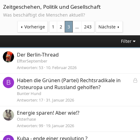
Zeitgeschehen, Politik und Gesellschaft
Was beschäftigt die Menschen aktuell?
Vorherige
1
2
3
…
243
Nächste
Filter
Der Berlin-Thread
ElfterSeptember
Antworten
53
10. Februar 2026
Haben die Grünen (Partei) Rechtsradikale in
B
e
Osteuropa und Russland geholfen?
s
Bunter Hund
p
Antworten
17
31. Januar 2026
e
Energie sparen! Aber wie!?
r
r
Osterhase
t
Antworten
99
19. Januar 2026
Kuba - ende einer revolution ?