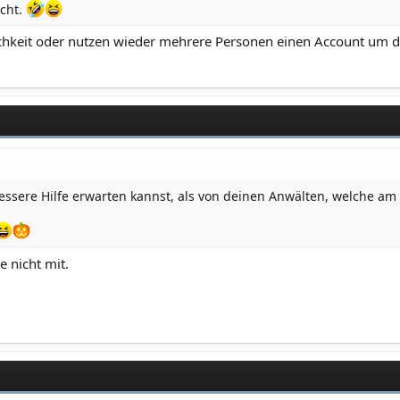
ieren. Ich frage nur so ohne Anlass…
acht.
mittlungen“ zu Baumann anstellen, in dem ich persönlich dort auf
chkeit oder nutzen wieder mehrere Personen einen Account um di
bessere Hilfe erwarten kannst, als von deinen Anwälten, welche 
 nicht mit.