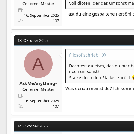
abgestimmt Bedrohungen formul
Vollidioten, der das umsonst m
Geheimer Meister
Ich soll also losziehen und „Er
Hast du eine gespaltene Persönli
16. September 2025
107
13. Oktober 2025
fillosof schrieb:
A
Dachtest du etwa, das du hier 
noch umsonst?
Stalke doch den Stalker zurück
AskMeAnything-
Was genau meinst du? Ich komme
Geheimer Meister
16. September 2025
107
14. Oktober 2025