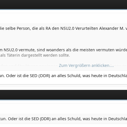
auch türkische Personen ?
man Zugang zu Schlüsselpositionen hat um gesperrte Adressen zu f
ie selbe Person, die als RA den NSU2.0 Verurteilten Alexander M. v
dem NSU2.0 vermute, sind woanders als die meisten vermuten würde
ls Täterin dargestellt werden sollte.
Zum Vergrößern anklicken....
oden und Strukturen gewinnen. Aber es ist schwierig das Ganze gr
. Oder ist die SED (DDR) an alles Schuld, was heute in Deutschla
un. Oder ist die SED (DDR) an alles Schuld, was heute in Deutschla