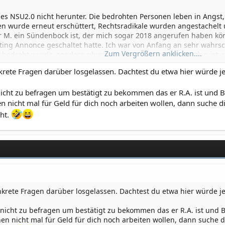
des NSU2.0 nicht herunter. Die bedrohten Personen leben in Angst,
en wurde erneut erschüttert, Rechtsradikale wurden angestachelt 
M. ein Sündenbock ist, der mich sogar 2018 angerufen haben kön
tting Annonce geschaltet hatte. Ich war von Anfang an sehr wahrs
Zum Vergrößern anklicken....
t bedroht wurde, sondern physischer Kontakt gesucht worden ist, 
k aus Rechtsradikalen zu stilisieren die andere beschimpft und b
rete Fragen darüber losgelassen. Dachtest du etwa hier würde 
relang kaum noch aus dem Haus bin weil ich obendrein urplötzlich
etzt diese Verleumdung und Kriminalisierung bis heute fort ? Der
cht zu befragen um bestätigt zu bekommen das er R.A. ist und Bu
aten abgreifen und hat Zugang zu entsprechenden Kreisen ? Ebenfa
ei gestört und kriminell? Der Ex.
 nicht mal für Geld für dich noch arbeiten wollen, dann suche di
egen los, sobald ich ein neues Handy habe? Der Ex und sein Netzwer
cht.
rlich!) wo sich seine Exfreundinnen aufhalten und kennt sensible 
iblen Bereich, was die Einhaltung von Datenschutz und Digitalisier
ei Mitglied war wie weitere Opfer des NSU2.0 und einen ähnlichen
eien, Tor browser downloads und Jutta Ditfurth im Browser habe?
 lieber die Antwort verweigern?
krete Fragen darüber losgelassen. Dachtest du etwa hier würde 
igentlich mal durch ein absolut aussagekräftiges sprachliches Gu
icht zu befragen um bestätigt zu bekommen das er R.A. ist und Bu
zogen zu werden. Natürlich würde sich niemand daran setzen- erst
n nicht mal für Geld für dich noch arbeiten wollen, dann suche d