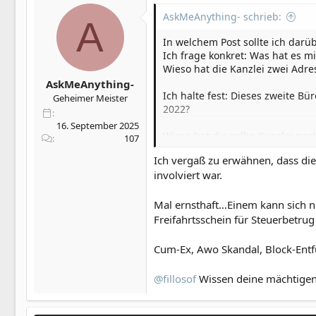
AskMeAnything- schrieb:
A
In welchem Post sollte ich darü
Ich frage konkret: Was hat es m
Wieso hat die Kanzlei zwei Adre
AskMeAnything-
Ich halte fest: Dieses zweite 
Geheimer Meister
2022?
16. September 2025
Wieso hat die selbe Kanzlei na
107
unterschriebener Vollmachten de
Ich vergaß zu erwähnen, dass die
involviert war.
Wieso hat die damalige Anwältin a
falsch. Ich erwähne Ihren Namen
Mal ernsthaft…Einem kann sich n
Im Anschluss werde ich im selbe
Freifahrtsschein für Steuerbetrug
Cum-Ex, Awo Skandal, Block-Entf
Nach einem weiteren Vorfall (de
einem Jura Professor , bei dem 
@fillosof
Wissen deine mächtigen 
Ein Rundumschlag eines eitlen g