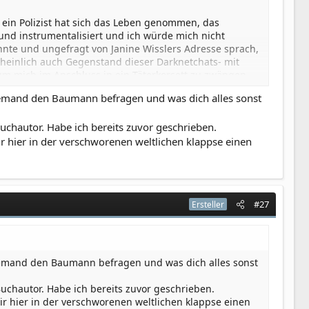
 ein Polizist hat sich das Leben genommen, das
und instrumentalisiert und ich würde mich nicht
nte und ungefragt von Janine Wisslers Adresse sprach,
cheinlich auch Gegenstand dieser Darknetchats- mit
um mich im Anschluss in ein Täterkorsett zu zwängen
edroht, während ich in Wahrheit traumatisiert und
jemand den Baumann befragen und was dich alles sonst
 krank wurde.
 Ex.
chautor. Habe ich bereits zuvor geschrieben.
lls der Ex.
r hier in der verschworenen weltlichen klappse einen
k.
Daten der neuen Partner seiner Ex? Der Ex.
ung betrifft? Der selbe Ex.
#27
Ersteller
 Namen wie einige Opfer trage, aus der selben Stadt
 Geschenkt.
jemand den Baumann befragen und was dich alles sonst
tachten mit Bedrohungen verglichen? Das scheint ja
chautor. Habe ich bereits zuvor geschrieben.
 recht nicht der Gutachter selbst- und darauf
ir hier in der verschworenen weltlichen klappse einen