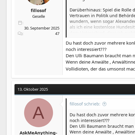
Darüberhinaus: Spiel die Rolle 
fillosof
Vertrauen in Politik und Behörd
Geselle
wundern, wenn sogar Alexander 
als ich eine kostenlose Hundesi
30. September 2025
dem Unterschied, dass ich nich
47
und zur Erpresserin mit Netzwer
Du hast doch zuvor mehrere konk
alleine Bücher gelesen und jah
noch interessiert???
Wer hat damit angefangen und s
Den Ulli Baumann braucht man ni
Wer kann sensible, gesperrte D
Wer erzählt meiner Familie ich s
Wenn deine Anwälte , Anwältinnen
Wer schickt seit 12 Jahren Koll
Vollidioten, der das umsonst ma
Wer wusste immer (zufällig natü
Wer sitzt nun in einem sehr sens
13. Oktober 2025
Das ich damals in der Linkspart
komme und plötzlich fremde Dat
fillosof schrieb:
A
Magst du dich dazu äußern oder
Du hast doch zuvor mehrere kon
noch interessiert???
Ps. Werden meine Nachrichten e
Den Ulli Baumann braucht man n
gerne als Beweismittel herange
Wenn deine Anwälte , Anwältinne
AskMeAnything-