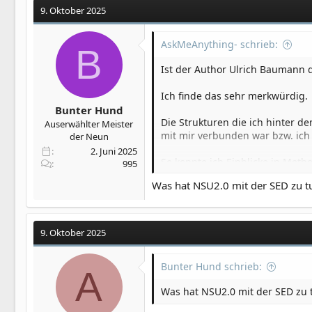
und sowohl seine Ex hasst, als 
9. Oktober 2025
Ist natürlich praktisch, wenn 
AskMeAnything- schrieb:
B
So viele Leben wurden zerstört.
Ist der Author Ulrich Baumann d
Ich finde das sehr merkwürdig.
Bunter Hund
Die Strukturen die ich hinter 
Auserwählter Meister
mit mir verbunden war bzw. ich a
der Neun
2. Juni 2025
So konnte ich Einblicke in Meth
995
Was hat NSU2.0 mit der SED zu tun
9. Oktober 2025
Bunter Hund schrieb:
A
Was hat NSU2.0 mit der SED zu t