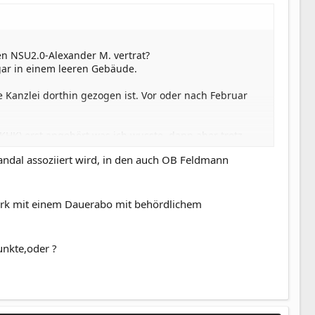
den NSU2.0-Alexander M. vertrat?
ogar in einem leeren Gebäude.
 Kanzlei dorthin gezogen ist. Vor oder nach Februar
HK) erst angehört was ich wusste, dann aber trotz
andal assoziiert wird, in den auch OB Feldmann
Vita stehen, dass Sie dort seit 2013 tätig ist? Das ist
andelt hat.
werk mit einem Dauerabo mit behördlichem
chtiger) via Empfehlung dirigiert.
nkte,oder ?
ikalen, mutmaßlichen Polizisten als Bauernopfer(?) und
mit Polizisten und Staatsanwalt aneinander geraten ist