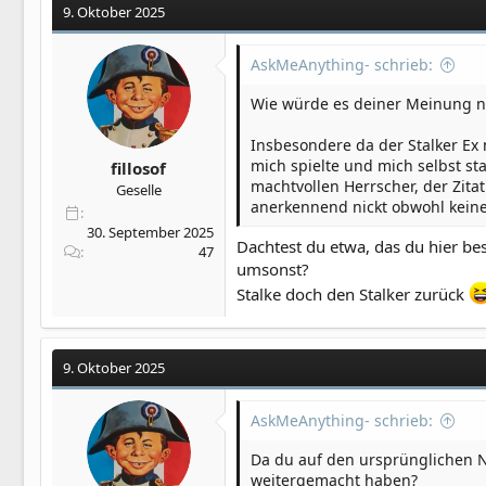
9. Oktober 2025
AskMeAnything- schrieb:
Wie würde es deiner Meinung n
Insbesondere da der Stalker Ex 
mich spielte und mich selbst sta
fillosof
machtvollen Herrscher, der Zitat
Geselle
anerkennend nickt obwohl keine
30. September 2025
Dachtest du etwa, das du hier b
47
umsonst?
Stalke doch den Stalker zurück
9. Oktober 2025
AskMeAnything- schrieb:
Da du auf den ursprünglichen N
weitergemacht haben?