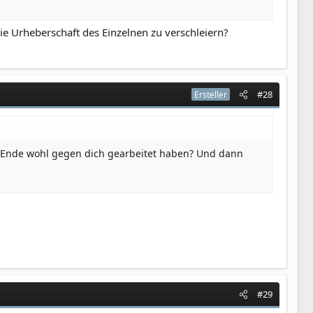
tauche und Personen befrage? Netter Versuch …
e Urheberschaft des Einzelnen zu verschleiern?
#28
Ersteller
am Ende wohl gegen dich gearbeitet haben? Und dann
#29