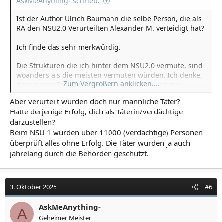
AskMeAnything- schrieb:
Ist der Author Ulrich Baumann die selbe Person, die als
RA den NSU2.0 Verurteilten Alexander M. verteidigt hat?
Ich finde das sehr merkwürdig.
Die Strukturen die ich hinter dem NSU2.0 vermute, sind
woanders als die meisten vermuten würden. Ich denke,
Zum Vergrößern anklicken....
dass dieser Fall von Anfang an irgendwie mit mir
verbunden war bzw. ich als Täterin dargestellt werden
Aber verurteilt wurden doch nur männliche Täter?
sollte.
Hatte derjenige Erfolg, dich als Täterin/verdächtige
darzustellen?
So konnte ich Einblicke in Methoden und Strukturen
gewinnen. Aber es ist schwierig das Ganze greifbar zu
Beim NSU 1 wurden über 11000 (verdächtige) Personen
formulieren.
überprüft alles ohne Erfolg. Die Täter wurden ja auch
jahrelang durch die Behörden geschützt.
3. Oktober 2025
#6
AskMeAnything-
A
Geheimer Meister