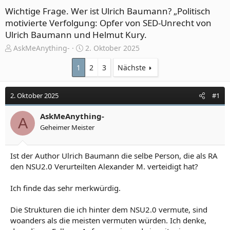
Wichtige Frage. Wer ist Ulrich Baumann? „Politisch
motivierte Verfolgung: Opfer von SED-Unrecht von
Ulrich Baumann und Helmut Kury.
E
E
AskMeAnything-
2. Oktober 2025
r
r
s
s
1
2
3
Nächste
t
t
e
e
2. Oktober 2025
#1
l
l
l
l
e
AskMeAnything-
t
A
r
a
Geheimer Meister
m
Ist der Author Ulrich Baumann die selbe Person, die als RA
den NSU2.0 Verurteilten Alexander M. verteidigt hat?
Ich finde das sehr merkwürdig.
Die Strukturen die ich hinter dem NSU2.0 vermute, sind
woanders als die meisten vermuten würden. Ich denke,