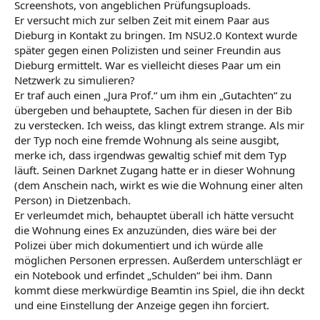
Screenshots, von angeblichen Prüfungsuploads.
Er versucht mich zur selben Zeit mit einem Paar aus
Dieburg in Kontakt zu bringen. Im NSU2.0 Kontext wurde
später gegen einen Polizisten und seiner Freundin aus
Dieburg ermittelt. War es vielleicht dieses Paar um ein
Netzwerk zu simulieren?
Er traf auch einen „Jura Prof.“ um ihm ein „Gutachten“ zu
übergeben und behauptete, Sachen für diesen in der Bib
zu verstecken. Ich weiss, das klingt extrem strange. Als mir
der Typ noch eine fremde Wohnung als seine ausgibt,
merke ich, dass irgendwas gewaltig schief mit dem Typ
läuft. Seinen Darknet Zugang hatte er in dieser Wohnung
(dem Anschein nach, wirkt es wie die Wohnung einer alten
Person) in Dietzenbach.
Er verleumdet mich, behauptet überall ich hätte versucht
die Wohnung eines Ex anzuzünden, dies wäre bei der
Polizei über mich dokumentiert und ich würde alle
möglichen Personen erpressen. Außerdem unterschlägt er
ein Notebook und erfindet „Schulden“ bei ihm. Dann
kommt diese merkwürdige Beamtin ins Spiel, die ihn deckt
und eine Einstellung der Anzeige gegen ihn forciert.