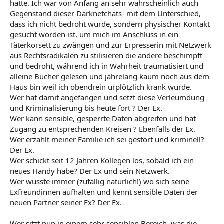
hatte. Ich war von Anfang an sehr wahrscheinlich auch
nach...
Gegenstand dieser Darknetchats- mit dem Unterschied,
www.regensburg-digital.de
dass ich nicht bedroht wurde, sondern physischer Kontakt
gesucht worden ist, um mich im Anschluss in ein
Täterkorsett zu zwängen und zur Erpresserin mit Netzwerk
(..Opfer-Anwalt Yavuz Narin hielt im L.E.D.E.R.E.R fest,
dass Brandt zweifelsohne nur durch das Geld und die
aus Rechtsradikalen zu stilisieren die andere beschimpft
Unterstützung der Verfassungsschützer den „Thüringer
und bedroht, während ich in Wahrheit traumatisiert und
Heimatschutz“ aufbauen konnte. Brandt selbst spricht
alleine Bücher gelesen und jahrelang kaum noch aus dem
von 200.000 D-Mark an staatlicher Alimentierung. Sogar
Haus bin weil ich obendrein urplötzlich krank wurde.
die Honorare von Brandts szenebekannten
Wer hat damit angefangen und setzt diese Verleumdung
Rechtsanwalt, der selbst Mitglied der NPD war, seien so
und Kriminalisierung bis heute fort ? Der Ex.
bezahlt worden. Richter und Staatsanwälte hätten
Wer kann sensible, gesperrte Daten abgreifen und hat
Brandt und seinem Umfeld einen regelrechten
Zugang zu entsprechenden Kreisen ? Ebenfalls der Ex.
„Persilschein“ ausgestellt. Immer wieder seien in diesem
Wer erzählt meiner Familie ich sei gestört und kriminell?
und ähnlich gelagerten Fällen Beamte, die genauer
Der Ex.
ermitteln wollten, unter Druck gesetzt,
Sonderkommissionen, die „zu gute Arbeit“ verrichteten,
Wer schickt seit 12 Jahren Kollegen los, sobald ich ein
aufgelöst worden. Staatsschützer von der Polizei
neues Handy habe? Der Ex und sein Netzwerk.
sprachen „Gefährder“ aus der Szene an und warnten sie
Wer wusste immer (zufällig natürlich!) wo sich seine
vor Ermittlungen durch die Behörden...)
Exfreundinnen aufhalten und kennt sensible Daten der
neuen Partner seiner Ex? Der Ex.
Wer sitzt nun in einem sehr sensiblen Bereich, was die