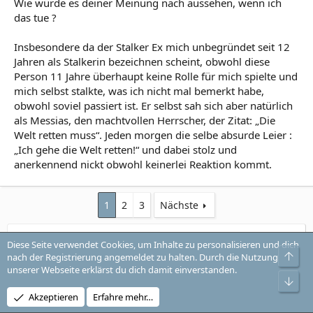
Wie würde es deiner Meinung nach aussehen, wenn ich
das tue ?
Insbesondere da der Stalker Ex mich unbegründet seit 12
Jahren als Stalkerin bezeichnen scheint, obwohl diese
Person 11 Jahre überhaupt keine Rolle für mich spielte und
mich selbst stalkte, was ich nicht mal bemerkt habe,
obwohl soviel passiert ist. Er selbst sah sich aber natürlich
als Messias, den machtvollen Herrscher, der Zitat: „Die
Welt retten muss“. Jeden morgen die selbe absurde Leier :
„Ich gehe die Welt retten!“ und dabei stolz und
anerkennend nickt obwohl keinerlei Reaktion kommt.
1
2
3
Nächste
Du musst dich einloggen oder registrieren, um hier zu
Diese Seite verwendet Cookies, um Inhalte zu personalisieren und dich
antworten.
Obe
nach der Registrierung angemeldet zu halten. Durch die Nutzung
unserer Webseite erklärst du dich damit einverstanden.
Unt
Ähnliche Beiträge
Akzeptieren
Erfahre mehr…