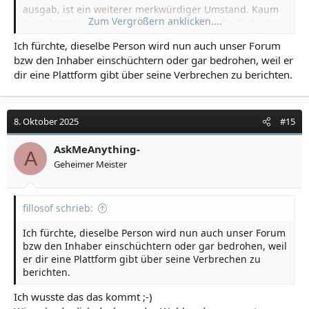
ausgab, ist ein weiterer merkwürdiger Umstand. Kaum
Zum Vergrößern anklicken....
einer kennt sie dort und wenn, dann wird deutlich, dass
die Frau dort nicht arbeitet. Ich denke, sie kam von einer
Ich fürchte, dieselbe Person wird nun auch unser Forum
Behörde die weiter weg war, und hatte Panik, dass mit
bzw den Inhaber einschüchtern oder gar bedrohen, weil er
diesem Verfahren Darknet Chats der NSU2.0
dir eine Plattform gibt über seine Verbrechen zu berichten.
Hintermänner ans Licht kommen. Meine damalige
Anwältin wurde auch durch dieselbe Person angerufen
und eingeschüchtert. Später , sah ich diese Anwältin mit
einem Anwalt aus dem Netzwerk. Sie hat zuletzt alles in
8. Oktober 2025
#15
Frage gestellt, was vorher auch für sie klar war und mir
verboten wesentliche Aspekte seiner Handlungen zu
AskMeAnything-
erwähnen.
A
Geheimer Meister
fillosof schrieb:
Ich fürchte, dieselbe Person wird nun auch unser Forum
bzw den Inhaber einschüchtern oder gar bedrohen, weil
er dir eine Plattform gibt über seine Verbrechen zu
berichten.
Ich wusste das das kommt ;-)