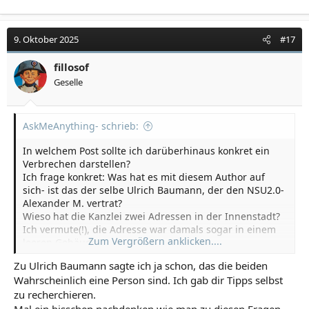
9. Oktober 2025
#17
fillosof
Geselle
AskMeAnything- schrieb:
In welchem Post sollte ich darüberhinaus konkret ein
Verbrechen darstellen?
Ich frage konkret: Was hat es mit diesem Author auf
sich- ist das der selbe Ulrich Baumann, der den NSU2.0-
Alexander M. vertrat?
Wieso hat die Kanzlei zwei Adressen in der Innenstadt?
Ich vermute(!), die Adresse war damals sogar in einem
Zum Vergrößern anklicken....
leeren Gebäude.
Zu Ulrich Baumann sagte ich ja schon, das die beiden
Ich halte fest: Dieses zweite Büro war gegenüber meiner
Wahrscheinlich eine Person sind. Ich gab dir Tipps selbst
alten Wohnung und frage mich, wann die Kanzlei
zu recherchieren.
dorthin gezogen ist. Vor oder nach Februar
2022?...................................................................