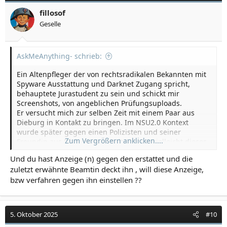
fillosof
Geselle
AskMeAnything- schrieb:
Ein Altenpfleger der von rechtsradikalen Bekannten mit
Spyware Ausstattung und Darknet Zugang spricht,
behauptete Jurastudent zu sein und schickt mir
Screenshots, von angeblichen Prüfungsuploads.
Er versucht mich zur selben Zeit mit einem Paar aus
Dieburg in Kontakt zu bringen. Im NSU2.0 Kontext
wurde später gegen einen Polizisten und seiner
Zum Vergrößern anklicken....
Freundin aus Dieburg ermittelt. War es vielleicht dieses
Paar um ein Netzwerk zu simulieren?
Und du hast Anzeige (n) gegen den erstattet und die
Er traf auch einen „Jura Prof.“ um ihm ein „Gutachten“ zu
zuletzt erwähnte Beamtin deckt ihn , will diese Anzeige,
übergeben und behauptete, Sachen für diesen in der
bzw verfahren gegen ihn einstellen ??
Bib zu verstecken. Ich weiss, das klingt extrem strange.
Als mir der Typ noch eine fremde Wohnung als seine
ausgibt, merke ich, dass irgendwas gewaltig schief mit
dem Typ läuft. Seinen Darknet Zugang hatte er in dieser
5. Oktober 2025
#10
Wohnung (dem Anschein nach, wirkt es wie die