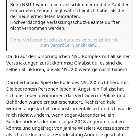
Beim NSU 1 war es noch viel schlimmer und die Zahl der
ermordeten Zeugen liegt wahrscheinlich höher als die
der neun ermordeten Migranten.
Hochverdächtige Verfassungsschutz-Beamte durften
nicht vernommen werden.
Ohne Verfassungsschutz hätte es keine Nazi-Morde
Zum Vergrößern anklicken....
gegeben.
Was der Inlandsgeheimdienst getan hat, sieht eher
Da du auf den ursprünglichen NSU Komplex mit all seinen
nach aktiver Unterstützung eines Nazi-Netzwerks aus.
Verstrickungen zurückkommst: Glaubst du, es sind die
selben Strukturen, die als NSU2.0 weitergemacht haben?
Auf die Frage hin, ob die Neonazi-Mordserie überhaupt
ohne den Verfassungsschutz möglich gewesen wäre,
antwortete Rechtsanwalt Yavuz Narin: „Überspitzt
Darüberhinaus: Spiel die Rolle des NSU2.0 nicht herunter.
formuliert stellt sich mir die Frage, ob am NSU
Die bedrohten Personen leben in Angst, ein Polizist hat
überhaupt Nicht-V-Leute teilgenommen haben.“
sich das Leben genommen, das Vertrauen in Politik und
Behörden wurde erneut erschüttert, Rechtsradikale
wurden angestachelt und instrumentalisiert und ich würde
Ohne Verfassungsschutz hätte es keine Nazi-Morde gegeben
mich nicht wundern, wenn sogar Alexander M. ein
Pleiten, Pech und Pannen: So wird die Arbeit von Polizei und
Sündenbock ist, der mich sogar 2018 angerufen haben
Verfassungsschutz hinsichtlich der Aufklärung der NSU-
Morde oft dargestellt. Wer am Dienstag dem Rechtsanwalt
könnte und ungefragt von Janine Wisslers Adresse sprach,
Yavuz Narin zuhörte, wird sich damit nicht mehr abspeisen
als ich eine kostenlose Hundesitting Annonce geschaltet
lassen. Was der Inlandsgeheimdienst getan hat, sieht eher