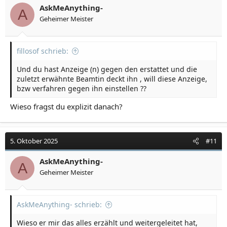
Wohnung einer alten Person) in Dietzenbach.
AskMeAnything-
Er verleumdet mich, behauptet überall ich hätte
A
Geheimer Meister
versucht die Wohnung eines Ex anzuzünden, dies wäre
bei der Polizei über mich dokumentiert und ich würde
alle möglichen Personen erpressen. Außerdem
unterschlägt er ein Notebook und erfindet „Schulden“
fillosof schrieb:
bei ihm. Dann kommt diese merkwürdige Beamtin ins
Spiel, die ihn deckt und eine Einstellung der Anzeige
Und du hast Anzeige (n) gegen den erstattet und die
gegen ihn forciert..................
zuletzt erwähnte Beamtin deckt ihn , will diese Anzeige,
bzw verfahren gegen ihn einstellen ??
Wieso fragst du explizit danach?
5. Oktober 2025
#11
AskMeAnything-
A
Geheimer Meister
AskMeAnything- schrieb:
Wieso er mir das alles erzählt und weitergeleitet hat,