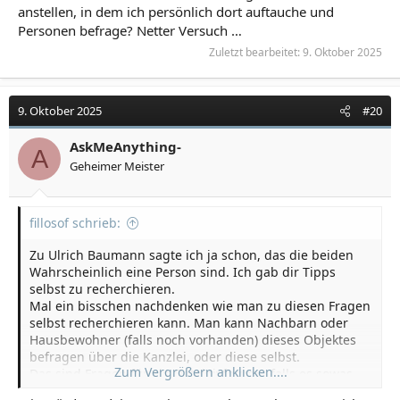
anstellen, in dem ich persönlich dort auftauche und
Personen befrage? Netter Versuch …
Zuletzt bearbeitet:
9. Oktober 2025
9. Oktober 2025
#20
AskMeAnything-
A
Geheimer Meister
fillosof schrieb:
Zu Ulrich Baumann sagte ich ja schon, das die beiden
Wahrscheinlich eine Person sind. Ich gab dir Tipps
selbst zu recherchieren.
Mal ein bisschen nachdenken wie man zu diesen Fragen
selbst recherchieren kann. Man kann Nachbarn oder
Hausbewohner (falls noch vorhanden) dieses Objektes
befragen über die Kanzlei, oder diese selbst.
Zum Vergrößern anklicken....
Das sind Fragen für ein Detektivforum - falls es sowas
noch gibt