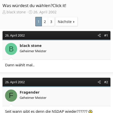
Was würdest du wählen?Click it!
E
E
black stone
26. April 2002
r
r
s
s
1
2
3
Nächste
t
t
e
e
26. April 2002
#1
l
l
l
l
e
black stone
t
B
r
a
Geheimer Meister
m
Dann wählt mal..
26. April 2002
#2
Fragender
F
Geheimer Meister
Seit wann gibt es denn die NSDAP wieder??????