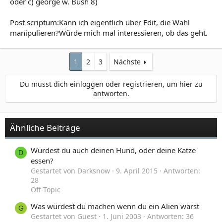
oder c) george w. Bush 8)
Post scriptum:Kann ich eigentlich über Edit, die Wahl
manipulieren?Würde mich mal interessieren, ob das geht.
1
2
3
Nächste
Du musst dich einloggen oder registrieren, um hier zu
antworten.
Ähnliche Beiträge
Würdest du auch deinen Hund, oder deine Katze
D
essen?
Gestartet von Darksnow
9. April 2015
Antworten:
28
Off-Topic
Was würdest du machen wenn du ein Alien wärst
G
Gestartet von Guest
1. Juni 2003
Antworten: 36