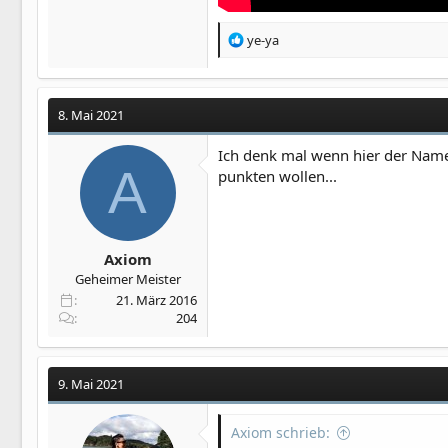
R
ye-ya
e
a
k
t
8. Mai 2021
i
o
Ich denk mal wenn hier der Name
n
A
punkten wollen...
e
n
:
Axiom
Geheimer Meister
21. März 2016
204
9. Mai 2021
Axiom schrieb: