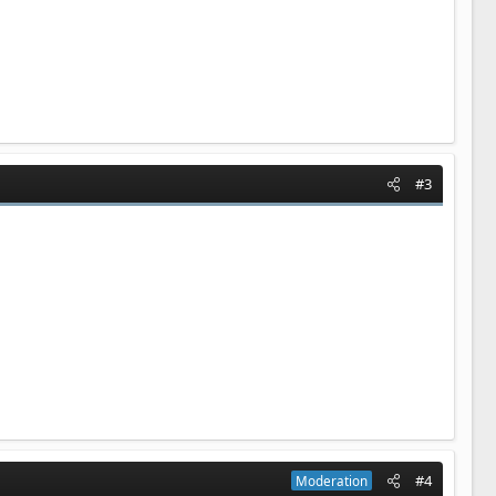
#3
#4
Moderation