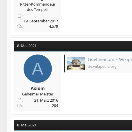
Ritter-Kommandeur
des Tempels
19. September 2017
4.579
8. Mai 2021
Goetheanum – Wikip
A
de.wikipedia.org
Axiom
Geheimer Meister
21. März 2016
204
8. Mai 2021