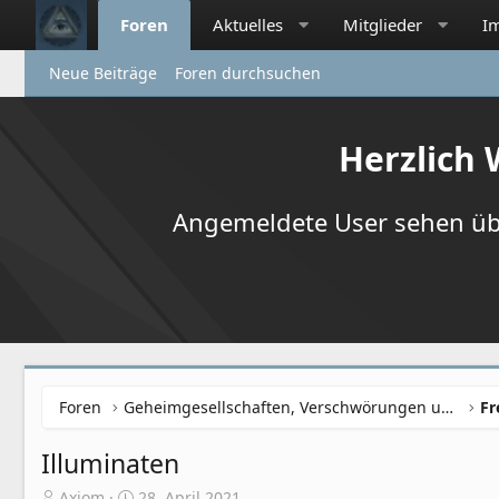
Foren
Aktuelles
Mitglieder
I
Neue Beiträge
Foren durchsuchen
Herzlich
Angemeldete User sehen übr
Foren
Geheimgesellschaften, Verschwörungen und NWO
Illuminaten
E
E
Axiom
28. April 2021