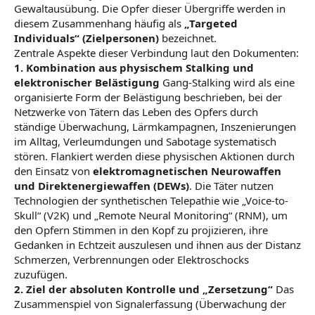
Gewaltausübung. Die Opfer dieser Übergriffe werden in
diesem Zusammenhang häufig als
„Targeted
Individuals“ (Zielpersonen)
bezeichnet.
Zentrale Aspekte dieser Verbindung laut den Dokumenten:
1. Kombination aus physischem Stalking und
elektronischer Belästigung
Gang-Stalking wird als eine
organisierte Form der Belästigung beschrieben, bei der
Netzwerke von Tätern das Leben des Opfers durch
ständige Überwachung, Lärmkampagnen, Inszenierungen
im Alltag, Verleumdungen und Sabotage systematisch
stören. Flankiert werden diese physischen Aktionen durch
den Einsatz von
elektromagnetischen Neurowaffen
und Direktenergiewaffen (DEWs)
. Die Täter nutzen
Technologien der synthetischen Telepathie wie „Voice-to-
Skull“ (V2K) und „Remote Neural Monitoring“ (RNM), um
den Opfern Stimmen in den Kopf zu projizieren, ihre
Gedanken in Echtzeit auszulesen und ihnen aus der Distanz
Schmerzen, Verbrennungen oder Elektroschocks
zuzufügen.
2. Ziel der absoluten Kontrolle und „Zersetzung“
Das
Zusammenspiel von Signalerfassung (Überwachung der