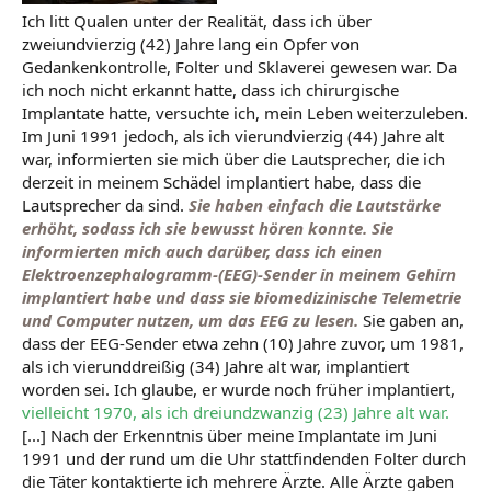
Ich litt Qualen unter der Realität, dass ich über
zweiundvierzig (42) Jahre lang ein Opfer von
Gedankenkontrolle, Folter und Sklaverei gewesen war. Da
ich noch nicht erkannt hatte, dass ich chirurgische
Implantate hatte, versuchte ich, mein Leben weiterzuleben.
Im Juni 1991 jedoch, als ich vierundvierzig (44) Jahre alt
war, informierten sie mich über die Lautsprecher, die ich
derzeit in meinem Schädel implantiert habe, dass die
Lautsprecher da sind.
Sie haben einfach die Lautstärke
erhöht, sodass ich sie bewusst hör
en konnte.
Sie
informierten mich auch darüber, dass ich einen
Elektroenzephalogramm-(EEG)-Sender in meinem Gehirn
implantiert habe und dass sie biomedizinische Telemetrie
und Computer nutzen, um das EEG zu lesen.
Sie gaben an,
dass der EEG-Sender etwa zehn (10) Jahre zuvor, um 1981,
als ich vierunddreißig (34) Jahre alt war, implantiert
worden sei. Ich glaube, er wurde noch früher implantiert,
vielleicht 1970, als ich dreiundzwanzig (23) Jahre alt war.
[...] Nach der Erkenntnis über meine Implantate im Juni
1991 und der rund um die Uhr stattfindenden Folter durch
die Täter kontaktierte ich mehrere Ärzte. Alle Ärzte gaben