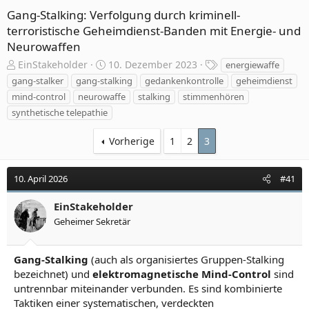
Gang-Stalking: Verfolgung durch kriminell-
terroristische Geheimdienst-Banden mit Energie- und
Neurowaffen
E
E
S
EinStakeholder
10. Dezember 2023
energiewaffe
r
r
c
gang-stalker
gang-stalking
gedankenkontrolle
geheimdienst
s
s
h
mind-control
neurowaffe
stalking
stimmenhören
t
t
l
synthetische telepathie
e
e
a
l
l
g
Vorherige
1
2
3
l
l
w
e
t
o
r
a
r
10. April 2026
#41
m
t
e
EinStakeholder
Geheimer Sekretär
Gang-Stalking
(auch als organisiertes Gruppen-Stalking
bezeichnet) und
elektromagnetische Mind-Control
sind
untrennbar miteinander verbunden. Es sind kombinierte
Taktiken einer systematischen, verdeckten