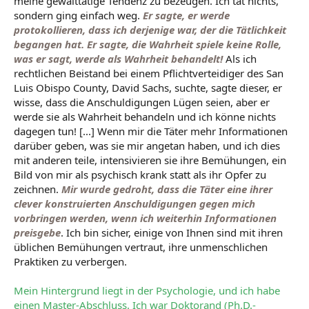
meine gewalttätige Tendenz zu bezeugen. Ich tat nichts,
sondern ging einfach weg.
Er sagte, er werde
protokollieren, dass ich derjenige war, der die Tätlichkeit
begangen hat. Er sagte, die Wahrheit spiele keine Rolle,
was er sagt, werde als Wahrheit behandelt!
Als ich
rechtlichen Beistand bei einem Pflichtverteidiger des San
Luis Obispo County, David Sachs, suchte, sagte dieser, er
wisse, dass die Anschuldigungen Lügen seien, aber er
werde sie als Wahrheit behandeln und ich könne nichts
dagegen tun! [...] Wenn mir die Täter mehr Informationen
darüber geben, was sie mir angetan haben, und ich dies
mit anderen teile, intensivieren sie ihre Bemühungen, ein
Bild von mir als psychisch krank statt als ihr Opfer zu
zeichnen.
Mir wurde gedroht, dass die Täter eine ihrer
clever konstruierten Anschuldigungen gegen mich
vorbringen werden, wenn ich weiterhin Informationen
preisgebe
. Ich bin sicher, einige von Ihnen sind mit ihren
üblichen Bemühungen vertraut, ihre unmenschlichen
Praktiken zu verbergen.
Mein Hintergrund liegt in der Psychologie, und ich habe
einen Master-Abschluss. Ich war Doktorand (Ph.D.-