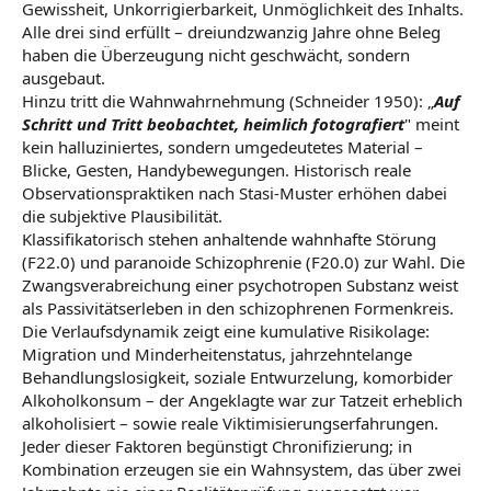
Gewissheit, Unkorrigierbarkeit, Unmöglichkeit des Inhalts.
Alle drei sind erfüllt – dreiundzwanzig Jahre ohne Beleg
haben die Überzeugung nicht geschwächt, sondern
ausgebaut.
Hinzu tritt die Wahnwahrnehmung (Schneider 1950): „
Auf
Schritt und Tritt beobachtet, heimlich fotografiert
" meint
kein halluziniertes, sondern umgedeutetes Material –
Blicke, Gesten, Handybewegungen. Historisch reale
Observationspraktiken nach Stasi-Muster erhöhen dabei
die subjektive Plausibilität.
Klassifikatorisch stehen anhaltende wahnhafte Störung
(F22.0) und paranoide Schizophrenie (F20.0) zur Wahl. Die
Zwangsverabreichung einer psychotropen Substanz weist
als Passivitätserleben in den schizophrenen Formenkreis.
Die Verlaufsdynamik zeigt eine kumulative Risikolage:
Migration und Minderheitenstatus, jahrzehntelange
Behandlungslosigkeit, soziale Entwurzelung, komorbider
Alkoholkonsum – der Angeklagte war zur Tatzeit erheblich
alkoholisiert – sowie reale Viktimisierungserfahrungen.
Jeder dieser Faktoren begünstigt Chronifizierung; in
Kombination erzeugen sie ein Wahnsystem, das über zwei