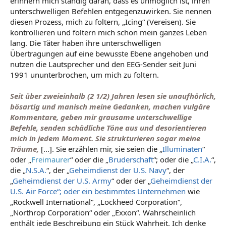
erinnern mich ständig daran, dass es unmöglich ist, ihren
unterschwelligen Befehlen entgegenzuwirken. Sie nennen
diesen Prozess, mich zu foltern, „Icing“ (Vereisen). Sie
kontrollieren und foltern mich schon mein ganzes Leben
lang. Die Täter haben ihre unterschwelligen
Übertragungen auf eine bewusste Ebene angehoben und
nutzen die Lautsprecher und den EEG-Sender seit Juni
1991 ununterbrochen, um mich zu foltern.
Seit über zweieinhalb (2 1/2) Jahren lesen sie unaufhörlich,
bösartig und manisch meine Gedanken, machen vulgäre
Kommentare, geben mir grausame unterschwellige
Befehle, senden schädliche Töne aus und desorientieren
mich in jedem Moment. Sie strukturieren sogar meine
Träume,
[...]. Sie erzählen mir, sie seien die „
Illuminaten
“
oder „
Freimaurer
“ oder die „
Bruderschaft
“; oder die „
C.I.A.
“,
die „
N.S.A.
“, der „
Geheimdienst der U.S. Navy
“, der
„
Geheimdienst der U.S. Army
“ oder der „
Geheimdienst der
U.S. Air Force“; oder ein bestimmtes Unternehmen
wie
„Rockwell International“, „Lockheed Corporation“,
„Northrop Corporation“ oder „Exxon“. Wahrscheinlich
enthält jede Beschreibung ein Stück Wahrheit. Ich denke