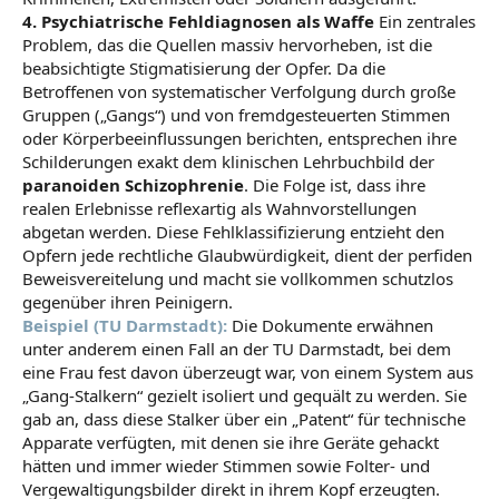
4. Psychiatrische Fehldiagnosen als Waffe
Ein zentrales
Problem, das die Quellen massiv hervorheben, ist die
beabsichtigte Stigmatisierung der Opfer. Da die
Betroffenen von systematischer Verfolgung durch große
Gruppen („Gangs“) und von fremdgesteuerten Stimmen
oder Körperbeeinflussungen berichten, entsprechen ihre
Schilderungen exakt dem klinischen Lehrbuchbild der
paranoiden Schizophrenie
. Die Folge ist, dass ihre
realen Erlebnisse reflexartig als Wahnvorstellungen
abgetan werden. Diese Fehlklassifizierung entzieht den
Opfern jede rechtliche Glaubwürdigkeit, dient der perfiden
Beweisvereitelung und macht sie vollkommen schutzlos
gegenüber ihren Peinigern.
Beispiel (TU Darmstadt):
Die Dokumente erwähnen
unter anderem einen Fall an der TU Darmstadt, bei dem
eine Frau fest davon überzeugt war, von einem System aus
„Gang-Stalkern“ gezielt isoliert und gequält zu werden. Sie
gab an, dass diese Stalker über ein „Patent“ für technische
Apparate verfügten, mit denen sie ihre Geräte gehackt
hätten und immer wieder Stimmen sowie Folter- und
Vergewaltigungsbilder direkt in ihrem Kopf erzeugten.