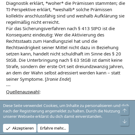
Diagnostik erklärt, *woher* die Prämissen stammten; die
TI-Perspektive erklärt, *weshalb* solche Prämissen
kollektiv anschlussfähig sind und weshalb Aufklärung sie
regelmäßig nicht erreicht.
Für das Sicherungsverfahren nach § 413 StPO ist die
Konsequenz eindeutig: Wer die Aktivierung des
Rechtsstaats zum Handlungsziel hat und die
Rechtswidrigkeit seiner Mittel nicht dazu in Beziehung
setzen kann, handelt nicht schuldhaft im Sinne des § 20
StGB. Die Unterbringung nach § 63 StGB ist damit keine
Strafe, sondern der erste Ort seit dreiundzwanzig Jahren,
an dem der Wahn selbst adressiert werden kann – statt
seiner Symptome. [
Ironie Ende
]
---
Quellenauswahl
:
May, Iris (2026). „Prozess am Kriminalgericht: Die
Diese Seite verwendet Cookies, um Inhalte zu personalisieren und dich
Geschichte des Berliner Kältebus-Brandstifters ist
Obe
nach der Registrierung angemeldet zu halten. Durch die Nutzung
kaum zu begreifen", In: Berliner Morgenpost
unserer Webseite erklärst du dich damit einverstanden.
Unt
(05.08.2026), URL:
https://www.morgenpost.de/bezirke/m...traurige-
Akzeptieren
Erfahre mehr…
wahrheit-hinter-den-anschlaegen.html
(Abrufdatum: