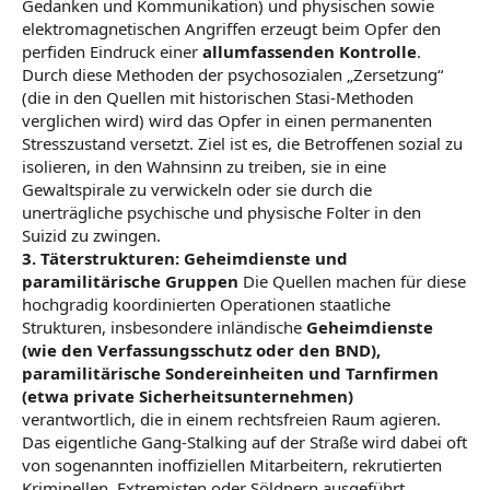
Gedanken und Kommunikation) und physischen sowie
elektromagnetischen Angriffen erzeugt beim Opfer den
perfiden Eindruck einer
allumfassenden Kontrolle
.
Durch diese Methoden der psychosozialen „Zersetzung“
(die in den Quellen mit historischen Stasi-Methoden
verglichen wird) wird das Opfer in einen permanenten
Stresszustand versetzt. Ziel ist es, die Betroffenen sozial zu
isolieren, in den Wahnsinn zu treiben, sie in eine
Gewaltspirale zu verwickeln oder sie durch die
unerträgliche psychische und physische Folter in den
Suizid zu zwingen.
3. Täterstrukturen: Geheimdienste und
paramilitärische Gruppen
Die Quellen machen für diese
hochgradig koordinierten Operationen staatliche
Strukturen, insbesondere inländische
Geheimdienste
(wie den Verfassungsschutz oder den BND),
paramilitärische Sondereinheiten und Tarnfirmen
(etwa private Sicherheitsunternehmen)
verantwortlich, die in einem rechtsfreien Raum agieren.
Das eigentliche Gang-Stalking auf der Straße wird dabei oft
von sogenannten inoffiziellen Mitarbeitern, rekrutierten
Kriminellen, Extremisten oder Söldnern ausgeführt.