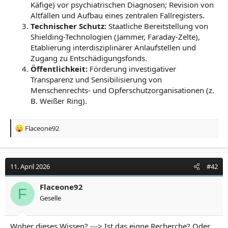
Käfige) vor psychiatrischen Diagnosen; Revision von
Altfällen und Aufbau eines zentralen Fallregisters.
Technischer Schutz:
Staatliche Bereitstellung von
Shielding-Technologien (Jammer, Faraday-Zelte),
Etablierung interdisziplinärer Anlaufstellen und
Zugang zu Entschädigungsfonds.
Öffentlichkeit:
Förderung investigativer
Transparenz und Sensibilisierung von
Menschenrechts- und Opferschutzorganisationen (z.
B. Weißer Ring).
R
Flaceone92
e
a
k
t
11. April 2026
#42
i
o
Flaceone92
F
n
Geselle
e
n
:
Woher dieses Wissen? ---> Ist das eigne Recherche? Oder