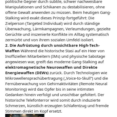
politische Gegner durch subtile, schwer nachweisbare
Manipulationen und Schikanen zu destabilisieren, ohne
offene Gewalt anwenden zu müssen. Beim heutigen Gang-
Stalking wird exakt dieses Prinzip fortgeführt: Die
Zielperson (Targeted Individual) wird durch ständige
Überwachung, Lärmkampagnen, Verleumdungen, gezielte
Gerüchte und inszenierte Konflikte im Alltag systematisch
zermürbt und von ihrem sozialen Umfeld isoliert.
2. Die Aufrüstung durch unsichtbare High-Tech-
Waffen
Während die historische Stasi auf ein Heer von
Inoffiziellen Mitarbeitern (IMs) und physische Sabotage
angewiesen war, greift das moderne Gang-Stalking auf
elektromagnetische Neurowaffen und Direkte
Energiewaffen (DEWs)
zurück. Durch Technologien wie
Mikrowellensprachübertragung („Voice-to-Skull“) und die
Fernüberwachung von Gehirnaktivitäten (Remote Neural
Monitoring) wird das Opfer bis in seine intimsten
Gedanken hinein verfolgt und unsichtbar gefoltert. Der
historische Telefonterror wird somit durch induzierte
Schmerzen, künstlich erzeugten Schlafentzug und fremde
Stimmen direkt im Kopf ersetzt.