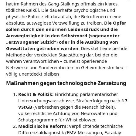
hat im Rahmen des Gang-Stalkings oftmals ein klares,
tödliches Kalkül. Die dauerhafte psychologische und
physische Folter zielt darauf ab, die Betroffenen in eine
absolute, ausweglose Verzweiflung zu treiben.
Die Opfer
sollen durch den enormen Leidensdruck und die
Ausweglosigkeit in den Selbstmord (sogenannter
„erzwungener Suizid“) oder in die Ausübung von
Gewalttaten getrieben werden
. Dies stellt eine perfide
Methode der verdeckten Staatstötung dar, bei der die
wahren Verantwortlichen – zumeist operierende
Netzwerke und Sondereinheiten im Geheimdienstmilieu –
völlig unentdeckt bleiben
Maßnahmen gegen technologische Zersetzung​
Recht & Politik:
Einrichtung parlamentarischer
Untersuchungsausschüsse, Strafverfolgung nach
§ 7
VStGB
(Verbrechen gegen die Menschlichkeit),
völkerrechtliche Ächtung von Neurowaffen und
Schutzprogramme für Whistleblower.
Medizinische Reform:
Verpflichtende technische
Differenzialdiagnostik (EMV-Messungen, Faraday-