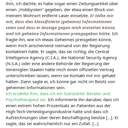
ihm, ich dächte, es habe sogar einen Zeitungsartikel über
einen „Hobbyisten“ gegeben, der etwa einen Block von
meinem Wohnort entfernt Laser einsetzte.
Er teilte mir
mit, dass dies klassifizierte (geheime) Informationen
seien und dass er Anzeige gegen mich erstatten könne,
weil ich geheime Informationen preisgegeben hätte.
Ich
fragte ihn, wie ich etwas Geheimes preisgeben könne,
wenn mich anscheinend niemand von der Regierung
kontaktiert hätte. Er sagte, das sei richtig; die Central
Intelligence Agency (C.I.A.), die National Security Agency
(N.S.A.) oder eine andere Behörde der Regierung der
Vereinigten Staaten hätte mich einen offiziellen Vertrag
unterschreiben lassen, wenn sie Kontakt mit mir gehabt
hätten. Dann sagte er, ich könne gar nicht im Besitz von
geheimen Informationen sein.
Ich erzählte ihm, dass ich ein lizenzierter Berater und
Psychotherapeut sei.
Ich informierte ihn darüber, dass ich
einen extrem hohen Prozentsatz an Patienten aus der
High-Tech-Verteidigungsindustrie hatte und dass ich
Aufzeichnungen über deren Beschäftigung besitze [...]. Er
sagte, das sei wahrscheinlich nur ein Zufall. [...]