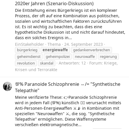
2020er Jahren (Szenario-Diskussion)
Die Entstehung eines Bürgerkriegs ist ein komplexer
Prozess, der oft auf eine Kombination aus politischen,
sozialen und wirtschaftlichen Faktoren zurückzuführen
ist. Es ist wichtig zu beachten, dass dies eine
hypothetische Diskussion ist und nicht darauf hindeutet,
dass ein solches Ereignis in...
EinStakeholder
Thema
24. September 2023
bürgerkrieg
energiewaffe
gedankenverbrechen
geheimdienst
geheimpolizei
neurowaffe
regierung
Antworten: 12
Forum:
Kriege,
revolution
skandal
Krisen und Terrorakte
💯% Paranoide Schizophrenie ⇔/= "Synthetische
Telepathie"
Meine verifizierte These: 👉Paranoide Schizophrenie
wird in jedem Fall (💯%) künstlich 🧙‍♂️ verursacht mittels
Anti-Personen-Energiewaffen ⚔️📡 in Kombination mit
speziellen "Neurowaffen" ⚔️, die sog. "Synthetische
Telepathie" ermöglichen. Diese Waffensysteme
verschießen elektromagnetische...