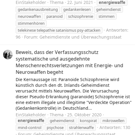
EinStakeholder
Thema
22. Juni 2021
energiewaffe
gedankenausbreitung
gedankenlesen
geheimdienst
neurowaffen
paranoid
schizophrenie
stimmen
stimmenhören
Antworten:
telekinese telepathie satanismus psy-attacken
96
Forum:
Geheimdienste und Überwachungsstaat
Beweis, dass der Verfassungsschutz
systematische und ausgedehnte
Menschenrechtsverletzungen mit Energie- und
Neurowaffen begeht
Die Kernaussage ist: Paranoide Schizophrenie wird
künstlich durch den dt. Inlands-Geheimdienst
verursacht mittels Neurowaffen. Die Verursachung
dieser Pseudo-Erkrankung (paranoide) Schizophrenie ist
eine extrem illegale und illegitime "Verdeckte Operation"
(Gedankenkontrolle) in Deutschland...
EinStakeholder
Thema
25. Oktober 2020
energiewaffe
geheimdienst
konspirat
mikrowellen
Antworten: 130
mind-control
psychose
strahlenwaffe
Forum:
Geheimdienste und Überwachungsstaat