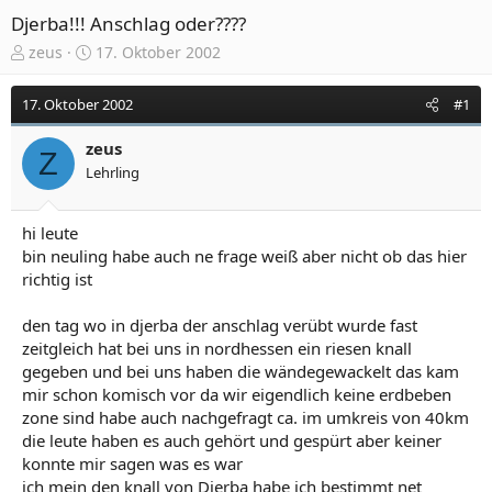
Djerba!!! Anschlag oder????
E
E
zeus
17. Oktober 2002
r
r
s
s
17. Oktober 2002
#1
t
t
e
e
zeus
l
l
Z
Lehrling
l
l
e
t
r
a
hi leute
m
bin neuling habe auch ne frage weiß aber nicht ob das hier
richtig ist
den tag wo in djerba der anschlag verübt wurde fast
zeitgleich hat bei uns in nordhessen ein riesen knall
gegeben und bei uns haben die wändegewackelt das kam
mir schon komisch vor da wir eigendlich keine erdbeben
zone sind habe auch nachgefragt ca. im umkreis von 40km
die leute haben es auch gehört und gespürt aber keiner
konnte mir sagen was es war
ich mein den knall von Djerba habe ich bestimmt net