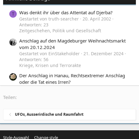
Was denkt ihr über das Attentat auf Djerba?
T
Gestartet von truth-searcher
20. April 2002
Antworten: 23
Zeitgeschehen, Politik und Gesellschaft
Anschlag auf den Magdeburger Weihnachtsmarkt
vom 20.12.2024
Gestartet von EinStakeholder
21. Dezember 2024
Antworten: 56
Kriege, Krisen und Terrorakte
Der Anschlag in Hanau, Rechtsextremer Anschlag
oder die Tat eines Irren?
Gestartet von Sonsee
27. Februar 2020
Antworten:
43
Teilen:
Zeitgeschehen, Politik und Gesellschaft
Waren es Rechtsradikale oder Islamisten, die den
H
UFOs, Ausserirdische und Raumfahrt
Anschlag in München gemacht haben?
Gestartet von Hinz
23. Juli 2016
Antworten: 11
Kriege, Krisen und Terrorakte
Style-Auswahl
Change style