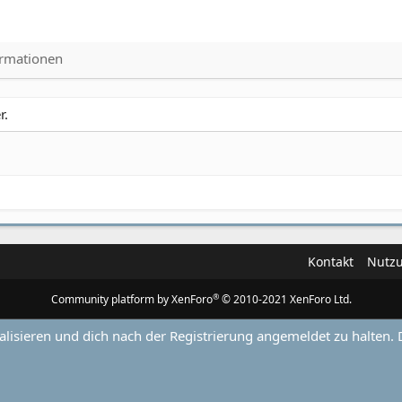
ormationen
r.
Kontakt
Nutz
®
Community platform by XenForo
© 2010-2021 XenForo Ltd.
alisieren und dich nach der Registrierung angemeldet zu halten. 