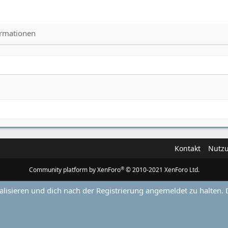
ormationen
Kontakt
Nutz
®
Community platform by XenForo
© 2010-2021 XenForo Ltd.
alisieren und dich nach der Registrierung angemeldet zu halten. 