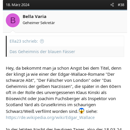
18. März 2024
#38
Bella Varia
B
Geheimer Sekretär
Ella23 schrieb:
Das Geheimnis der blauen Fässer
Hey, da bekommt man ja schon Angst bei dem Titel, denn
der klingt ja wie einer der Edgar-Wallace-Romane "Der
schwarze Abt", "Der Fälscher von London" oder "Das
Geheimnis der gelben Narzissen", die später in den 60ern
oft in der Rolle des unvergessenen Klaus Kinski als
Bösewicht oder Joachim Fuchsberger als Inspektor von
Scotland Yard als Gruselkrimis im schaurigen
Schwarz/Weiß verfilmt worden sind.
siehe:
https://de.wikipedia.org/wiki/Edgar_Wallace
In der letzten Nacht des heutigen Tages, also der 18.03.24,