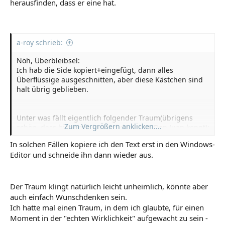
herausfinden, dass er eine hat.
a-roy schrieb:
Nöh, Überbleibsel:
Ich hab die Side kopiert+eingefügt, dann alles
Überflüssige ausgeschnitten, aber diese Kästchen sind
halt übrig geblieben.
Unter was fällt eigentlich folgender Traum(übrigens
Zum Vergrößern anklicken....
schön, dass hier noch jemand den ollen Don Juan kennt):
Ich komme in die elterliche Küche, mein verstorbener
In solchen Fällen kopiere ich den Text erst in den Windows-
Vater sitzt an seinem Platz. Ich sage:
Editor und schneide ihn dann wieder aus.
"Du bist doch tot! Dann ist das ja nur ein Traum!"
Er antwortet:
"Bist du dir da sicher?"
Ich schrecke wach.
Der Traum klingt natürlich leicht unheimlich, könnte aber
auch einfach Wunschdenken sein.
Ich hatte mal einen Traum, in dem ich glaubte, für einen
Moment in der "echten Wirklichkeit" aufgewacht zu sein -