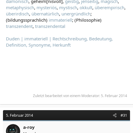
dämonisch
, geheim[nisvoll],
geistig
,
jenseitig
,
magisch
,
metaphysisch
,
mysteriös
,
mystisch
,
okkult
,
überempirisch
,
überirdisch
,
übernatürlich
,
unergründlich
;
(bildungssprachlich)
immateriell
; (Philosophie)
transzendent
,
transzendental
Duden | immateriell | Rechtschreibung, Bedeutung,
Definition, Synonyme, Herkunft
Zuletzt bearbeitet von einem Moderator:
5. Februar 2014
5. Februar 2014
#31
a-roy