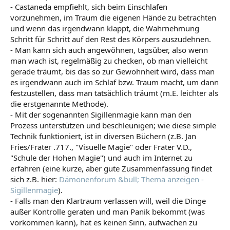
- Castaneda empfiehlt, sich beim Einschlafen
vorzunehmen, im Traum die eigenen Hände zu betrachten
und wenn das irgendwann klappt, die Wahrnehmung
Schritt für Schritt auf den Rest des Körpers auszudehnen.
- Man kann sich auch angewöhnen, tagsüber, also wenn
man wach ist, regelmäßig zu checken, ob man vielleicht
gerade träumt, bis das so zur Gewohnheit wird, dass man
es irgendwann auch im Schlaf bzw. Traum macht, um dann
festzustellen, dass man tatsächlich träumt (m.E. leichter als
die erstgenannte Methode).
- Mit der sogenannten Sigillenmagie kann man den
Prozess unterstützen und beschleunigen; wie diese simple
Technik funktioniert, ist in diversen Büchern (z.B. Jan
Fries/Frater .717., "Visuelle Magie" oder Frater V.D.,
"Schule der Hohen Magie") und auch im Internet zu
erfahren (eine kurze, aber gute Zusammenfassung findet
sich z.B. hier:
Dämonenforum &bull; Thema anzeigen -
Sigillenmagie
).
- Falls man den Klartraum verlassen will, weil die Dinge
außer Kontrolle geraten und man Panik bekommt (was
vorkommen kann), hat es keinen Sinn, aufwachen zu