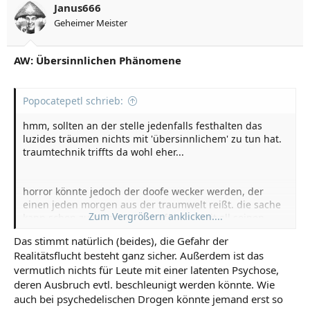
Janus666
Geheimer Meister
AW: Übersinnlichen Phänomene
Popocatepetl schrieb:
hmm, sollten an der stelle jedenfalls festhalten das
luzides träumen nichts mit 'übersinnlichem' zu tun hat.
traumtechnik triffts da wohl eher...
horror könnte jedoch der doofe wecker werden, der
einen jeden morgen aus der traumwelt reißt. die sache
Zum Vergrößern anklicken....
kann schon zu einer art sucht führen, mit all seinen
begleiterscheinungen...
Das stimmt natürlich (beides), die Gefahr der
Realitätsflucht besteht ganz sicher. Außerdem ist das
vermutlich nichts für Leute mit einer latenten Psychose,
deren Ausbruch evtl. beschleunigt werden könnte. Wie
auch bei psychedelischen Drogen könnte jemand erst so