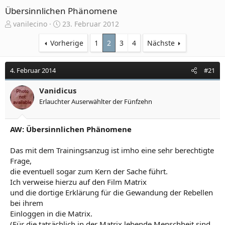
Übersinnlichen Phänomene
E
E
vanilecino
23. Februar 2012
r
r
s
s
Vorherige
1
2
3
4
Nächste
t
t
e
e
4. Februar 2014
#21
l
l
l
l
e
Vanidicus
t
r
a
Erlauchter Auserwählter der Fünfzehn
m
AW: Übersinnlichen Phänomene
Das mit dem Trainingsanzug ist imho eine sehr berechtigte
Frage,
die eventuell sogar zum Kern der Sache führt.
Ich verweise hierzu auf den Film Matrix
und die dortige Erklärung für die Gewandung der Rebellen
bei ihrem
Einloggen in die Matrix.
(Für die tatsächlich in der Matrix lebende Menschheit sind