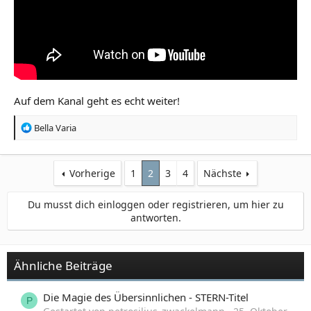
Auf dem Kanal geht es echt weiter!
R
Bella Varia
e
a
k
Vorherige
1
2
3
4
Nächste
t
i
o
Du musst dich einloggen oder registrieren, um hier zu
n
antworten.
e
n
:
Ähnliche Beiträge
Die Magie des Übersinnlichen - STERN-Titel
P