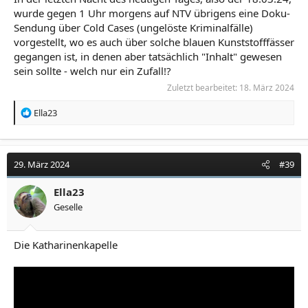
wurde gegen 1 Uhr morgens auf NTV übrigens eine Doku-
Sendung über Cold Cases (ungelöste Kriminalfälle)
vorgestellt, wo es auch über solche blauen Kunststofffässer
gegangen ist, in denen aber tatsächlich "Inhalt" gewesen
sein sollte - welch nur ein Zufall!?
Zuletzt bearbeitet:
18. März 2024
R
Ella23
e
a
k
t
29. März 2024
#39
i
o
Ella23
n
Geselle
e
n
:
Die Katharinenkapelle