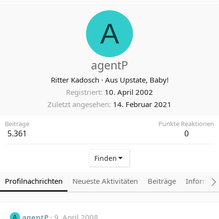
A
agentP
Ritter Kadosch
·
Aus
Upstate, Baby!
Registriert
10. April 2002
Zuletzt angesehen
14. Februar 2021
Beiträge
Punkte Reaktionen
5.361
0
Finden
Profilnachrichten
Neueste Aktivitäten
Beiträge
Informat
agentP
9. April 2008
A