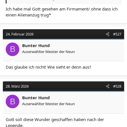
Ich habe mal Gott gesehen am Firmament/ ohne dass ich
mit "Opa" in Beziehung zu setzen, mag mit dem
einen Alienanzug trug*
biblischen Abraham zusammenhängen.
24. Februar 2026
#527
Bunter Hund
B
Auserwählter Meister der Neun
Das glaube ich nicht! Wie sieht er denn aus?
28. März 2026
#528
Bunter Hund
B
Auserwählter Meister der Neun
Gott soll diese Wunder geschaffen haben nach der
Legende.