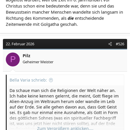
Christus schon eine bedeutende war, denn sie und das
Bewusstsein mancher Menschen wandelte sich langsam in
Richtung des Kommenden, als
die
entscheidende
Zeitenwende mit Golgatha geschah.
22. Februar 2026
#526
Pilz
P
Geheimer Meister
Bella Varia schrieb:
Da schaue man sich die Religionen der Welt näher an.
Ich habe keine kennen gelernt, die meint, Gott fliege im
Alien-Anzug im Weltraum herum oder wandle im Leib
auf der Erde. Sie alle gehen davon aus, dass Gott Geist
sei. Es gab nur einmal eine Ausnahme, als Gott in Form
des göttlichen Sohnes (was ein spiritueller Fachbegriff
ist, was uns jetzt hier nicht stören sollte), auf der Erde
Zum Vergrößern anklicken....
im fleischlichen Leib wandelte.