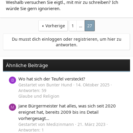
Weshalb versuchen Sie eigtl., mit mir zu schreiben? Ich
würde Sie gern ignorieren.
Vorherige
1
…
27
Du musst dich einloggen oder registrieren, um hier zu
antworten.
Ähnliche Beiträge
Wo hat sich der Teufel versteckt?
B
Gestartet von Bunter Hund
14. Oktober 2025
Antworten: 59
Glaube und Religion
Jane Bürgermeister hat alles, was sich seit 2020
M
ereignet hat, bereits 2009 bis ins Detail
vorhergesagt...
Gestartet von Medizinmann
21. März 2023
Antworten: 1