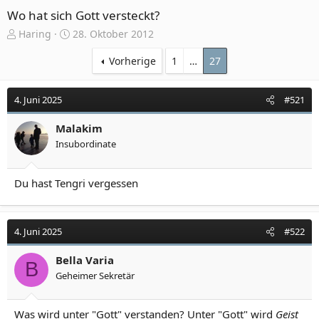
Wo hat sich Gott versteckt?
E
E
Haring
28. Oktober 2012
r
r
s
s
Vorherige
1
…
27
t
t
e
e
4. Juni 2025
#521
l
l
l
l
e
Malakim
t
r
a
Insubordinate
m
Du hast Tengri vergessen
4. Juni 2025
#522
Bella Varia
B
Geheimer Sekretär
Was wird unter "Gott" verstanden? Unter "Gott" wird
Geist