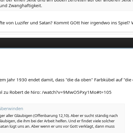
und Zwanghaftigkeit.
fte von Luzifer und Satan? Kommt GOtt hier irgendwo ins Spiel? 
em Jahr 1930 endet damit, dass "die da oben" Farbkübel auf "die 
cool zu Robert de Niro: /watch?v=9MwO5Pxy1Mo#t=105
 überwinden
ger aller Gläubigen (Offenbarung 12,10). Aber er sucht ständig nach
äubigen, die ihm bei der Arbeit helfen. Und er findet viele solcher
. Satan lügt uns an. Aber wenn er uns vor Gott verklagt, dann muss