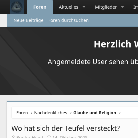
Foren
Aktuelles
Mitglieder
I
Neue Beiträge
Foren durchsuchen
Herzlich
Angemeldete User sehen übr
Foren
Nachdenkliches
Glaube und Religion
Wo hat sich der Teufel versteckt?
E
E
Bunter Hund
14. Oktober 2025