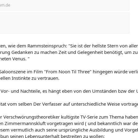
ium.de
n, wie dem Rammsteinspruch: "Sie ist der hellste Stern von allen: 
rung Gedanken zu machen Zeit und Gelegenheit benötigt, um zu b
neten Venus. "
r Saloonszene im Film "From Noon Til Three" hingegen würde ver
ellen Instinkte zu vertrauen.
e Vor- und Nachteile, es hängt eben von den Umständen bzw der U
at vom selben Der Verfasser auf unterschiedliche Weise vortrag
er Verschwörungstheoretiker kultigste TV-Serie zum Thema haben w
llen Zimmermannskluft vorgetragen wird ( und bekanntlich war d
esem vermutlich auch seine ursprüngliche Ausbildung und Vorge
ribun seinen Lebensunterhalt bestreiten zu wollen: