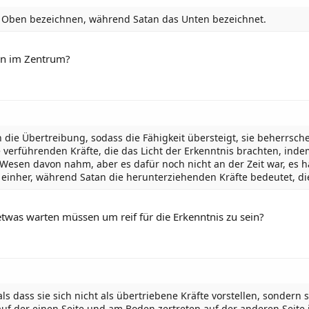
 das Oben bezeichnen, während Satan das Unten bezeichnet.
nn im Zentrum?
 die Übertreibung, sodass die Fähigkeit übersteigt, sie beherrsch
ie verführenden Kräfte, die das Licht der Erkenntnis brachten, 
 Wesen davon nahm, aber es dafür noch nicht an der Zeit war, es h
einher, während Satan die herunterziehenden Kräfte bedeutet, di
twas warten müssen um reif für die Erkenntnis zu sein?
als dass sie sich nicht als übertriebene Kräfte vorstellen, sondern
uf der einen Seite und am Boden zertreten auf der anderen Seite is