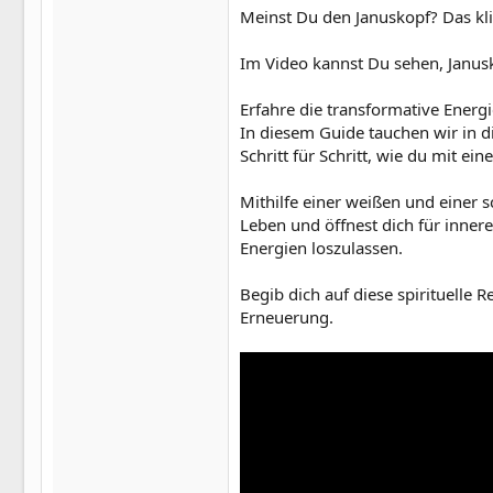
Meinst Du den Januskopf? Das kli
Satan ist der Hauptank
Mitarbeitern unter den 
Mitarbeiter in aller We
Im Video kannst Du sehen, Janusk
jede Anklage, die...
www.lies-das-evang
Erfahre die transformative Energie
In diesem Guide tauchen wir in di
Satan – Wikipedia
Schritt für Schritt, wie du mit e
de.wikipedia.org
Mithilfe einer weißen und einer 
Leben und öffnest dich für innere
Der Clou an unvollständigen Zita
Energien loszulassen.
dadurch, dass man sich über di
assoziiert man doch typischerw
Begib dich auf diese spirituelle
Erneuerung.
Der schnelle Revolverheld in d
müsste, statt auf seine professi