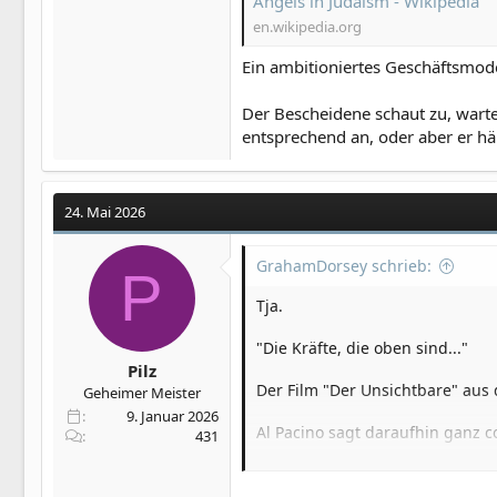
Angels in Judaism - Wikipedia
en.wikipedia.org
Ein ambitioniertes Geschäftsmodel
Der Bescheidene schaut zu, warte
entsprechend an, oder aber er hält
24. Mai 2026
GrahamDorsey schrieb:
P
Tja.
"Die Kräfte, die oben sind..."
Pilz
Der Film "Der Unsichtbare" aus 
Geheimer Meister
9. Januar 2026
Al Pacino sagt daraufhin ganz 
431
Die Anklagen Satan