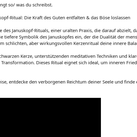
ngt so/ was du schreibst.
läger aller Gläubigen (Offenbarung 12,10). Aber er sucht ständig nach
Gläubigen, die ihm bei der Arbeit helfen. Und er findet viele solcher
lt. Satan lügt uns an. Aber wenn er uns vor Gott verklagt, dann muss
opf-Ritual: Die Kraft des Guten entfalten & das Böse loslassen
elium.de
 des Januskopf-Rituals, einer uralten Praxis, die darauf abzielt, d
e tiefere Symbolik des Januskopfes ein, der die Dualität der men
inem schlichten, aber wirkungsvollen Kerzenritual deine innere Bal
schwarzen Kerze, unterstützenden meditativen Techniken und kla
 Transformation. Dieses Ritual eignet sich ideal, um inneren Fri
ten, wie dem Rammsteinspruch: "Sie ist der hellste Stern von allen: 
e Weiterführung Gedanken zu machen Zeit und Gelegenheit benötig
eise mit dem Planeten Venus. "
 Reise, entdecke den verborgenen Reichtum deiner Seele und find
er Saloonszene im Film "From Noon Til Three" hingegen würde ver
onellen Instinkte zu vertrauen.