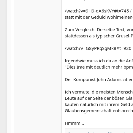
/watch?v=9H9-dA6sKVY#t=745 ( di
statt mit der Geduld wohlmeinen
Zum Vergleich: Derselbe Text, v
stattdessen als typischer Grusel-
/watch?v=G8yPRqSgMk8#t=920
Irgendwie muss ich da an die An
"Dies Irae mit deutlich mehr bpm"
Der Komponist John Adams zitier
Ich vermute, die meisten Menschen
Leute auf der Seite der bösen Gla
kaufen natürlich mit ihrem Geld a
Glaubensgemeinschaft entspreche
Hmmm...