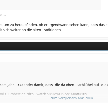
l...
t, um zu herausfinden, ob er irgendwann sehen kann, dass das Er
 sich weiter an die alten Traditionen.
dem Jahr 1930 endet damit, dass "die da oben" Farbkübel auf "die 
cool zu Robert de Niro: /watch?v=9MwO5Pxy1Mo#t=105
Zum Vergrößern anklicken....
s überwinden