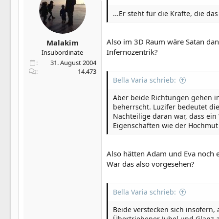
...Er steht für die Kräfte, die
Also im 3D Raum wäre Satan da
Malakim
Infernozentrik?
Insubordinate
31. August 2004
14.473
Bella Varia schrieb:
Aber beide Richtungen gehen in
beherrscht. Luzifer bedeutet d
Nachteilige daran war, dass ein
Eigenschaften wie der Hochmut 
Also hätten Adam und Eva noch e
War das also vorgesehen?
Bella Varia schrieb:
Beide verstecken sich insofern, 
Übertriebener Jubel und Glanz a