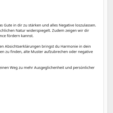
as Gute in dir zu stärken und alles Negative loszulassen.
schlichen Natur widerspiegelt. Zudem zeigen wir dir
ance fördern kannst.
ren Absichtserklärungen bringst du Harmonie in dein
eden zu finden, alte Muster aufzubrechen oder negative
Sie darf nicht fallen. ", besteht darin, dass erst
t, um zu bemerken: "Diese Eigenart, zu fallen, das
e einen Weg zu mehr Ausgeglichenheit und persönlicher
lieren, wenn er sich erst Zeit zum Nachdenken nehmen