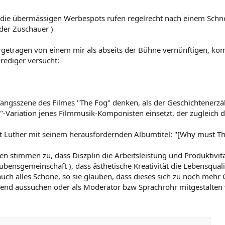
e übermässigen Werbespots rufen regelrecht nach einem Schnells
der Zuschauer )
orgetragen von einem mir als abseits der Bühne vernünftigen, ko
Prediger versucht:
fangsszene des Filmes "The Fog" denken, als der Geschichtenerzä
-Variation jenes Filmmusik-Komponisten einsetzt, der zugleich de
t Luther mit seinem herausfordernden Albumtitel: "[Why must Th
 stimmen zu, dass Diszplin die Arbeitsleistung und Produktivität 
ubensgemeinschaft ), dass ästhetische Kreativität die Lebensqualit
uch alles Schöne, so sie glauben, dass dieses sich zu noch mehr G
nd aussuchen oder als Moderator bzw Sprachrohr mitgestalten w