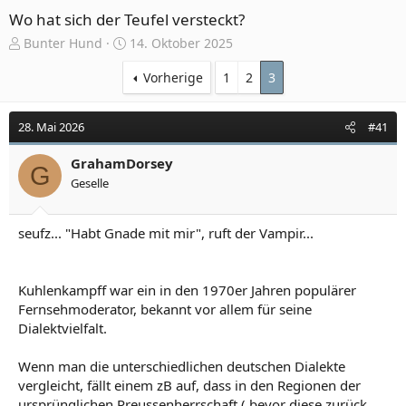
Wo hat sich der Teufel versteckt?
E
E
Bunter Hund
14. Oktober 2025
r
r
s
s
Vorherige
1
2
3
t
t
e
e
28. Mai 2026
#41
l
l
l
l
e
GrahamDorsey
t
G
r
a
Geselle
m
seufz... "Habt Gnade mit mir", ruft der Vampir...
Kuhlenkampff war ein in den 1970er Jahren populärer
Fernsehmoderator, bekannt vor allem für seine
Dialektvielfalt.
Wenn man die unterschiedlichen deutschen Dialekte
vergleicht, fällt einem zB auf, dass in den Regionen der
ursprünglichen Preussenherrschaft ( bevor diese zurück