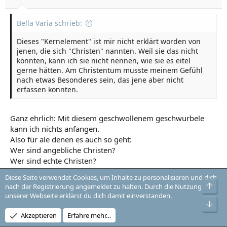
Bella Varia schrieb:
Dieses "Kernelement" ist mir nicht erklärt worden von
jenen, die sich "Christen" nannten. Weil sie das nicht
konnten, kann ich sie nicht nennen, wie sie es eitel
gerne hätten. Am Christentum musste meinem Gefühl
nach etwas Besonderes sein, das jene aber nicht
erfassen konnten.
Ganz ehrlich: Mit diesem geschwollenem geschwurbele
kann ich nichts anfangen.
Also für ale denen es auch so geht:
Wer sind angebliche Christen?
Wer sind echte Christen?
Diese Seite verwendet Cookies, um Inhalte zu personalisieren und dich
Obe
nach der Registrierung angemeldet zu halten. Durch die Nutzung
Bella Varia schrieb:
unserer Webseite erklärst du dich damit einverstanden.
Unt
Die "echten Christen" muss man selber finden, das ist
Akzeptieren
Erfahre mehr…
eine persönliche Herausforderung, es ist Arbeit an sich