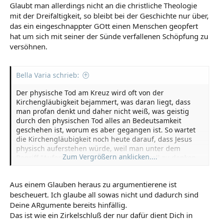
Glaubt man allerdings nicht an die christliche Theologie
mit der Dreifaltigkeit, so bleibt bei der Geschichte nur über,
das ein eingeschnappter GOtt einen Menschen geopfert
hat um sich mit seiner der Sünde verfallenen Schöpfung zu
versöhnen.
Bella Varia schrieb:
Der physische Tod am Kreuz wird oft von der
Kirchengläubigkeit bejammert, was daran liegt, dass
man profan denkt und daher nicht weiß, was geistig
durch den physischen Tod alles an Bedeutsamkeit
geschehen ist, worum es aber gegangen ist. So wartet
die Kirchengläubigkeit noch heute darauf, dass Jesus
physisch auferstehen würde, weil man unter dem
Zum Vergrößern anklicken....
Begriff "Auferstehung" eben nicht spirituell zu denken
bereit ist.
Aus einem Glauben heraus zu argumentierene ist
bescheuert. Ich glaube all sowas nicht und dadurch sind
Deine ARgumente bereits hinfällig.
Das ist wie ein Zirkelschluß der nur dafür dient Dich in