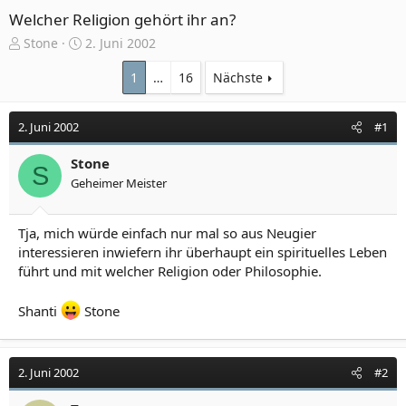
Welcher Religion gehört ihr an?
E
E
Stone
2. Juni 2002
r
r
s
s
1
…
16
Nächste
t
t
e
e
2. Juni 2002
#1
l
l
l
l
e
Stone
t
S
r
a
Geheimer Meister
m
Tja, mich würde einfach nur mal so aus Neugier
interessieren inwiefern ihr überhaupt ein spirituelles Leben
führt und mit welcher Religion oder Philosophie.
Shanti
Stone
2. Juni 2002
#2