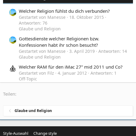
Welcher Religion fühlst du dich verbunden?
Gestartet von Manesse
18. Oktober 2015
Antworten: 76
Glaube und Religion
Gottesdienste welcher Religionen bzw.
Konfessionen habt ihr schon besucht?
Gestartet von Manesse
3. April 2019
Antworten: 14
Glaube und Religion
Welcher RAM für den iMac 27” mid 2011 und Co?
Gestartet von Filz
4. Januar 2012
Antworten: 1
Off-Topic
Private Nachrichten egal welcher Art
Teilen:
Gestartet von EyeOfRa
29. Januar 2009
Antworten:
1
Off-Topic
Glaube und Religion
Style-Auswahl
Change style