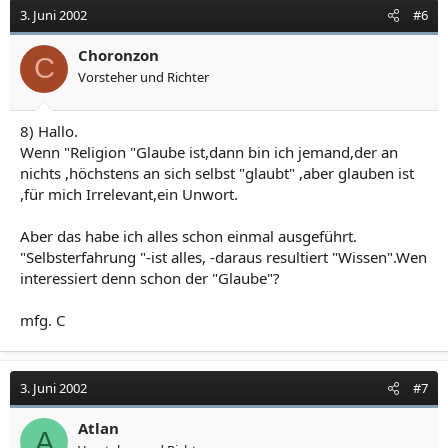
3. Juni 2002
#6
Choronzon
C
Vorsteher und Richter
8) Hallo.
Wenn "Religion "Glaube ist,dann bin ich jemand,der an
nichts ,höchstens an sich selbst "glaubt" ,aber glauben ist
,für mich Irrelevant,ein Unwort.
Aber das habe ich alles schon einmal ausgeführt.
"Selbsterfahrung "-ist alles, -daraus resultiert "Wissen".Wen
interessiert denn schon der "Glaube"?
mfg. C
3. Juni 2002
#7
Atlan
A