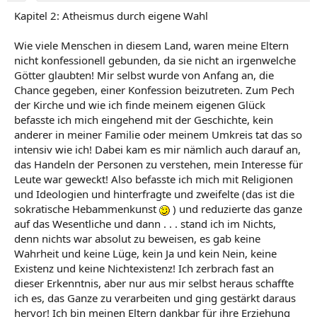
Kapitel 2: Atheismus durch eigene Wahl
Wie viele Menschen in diesem Land, waren meine Eltern
nicht konfessionell gebunden, da sie nicht an irgenwelche
Götter glaubten! Mir selbst wurde von Anfang an, die
Chance gegeben, einer Konfession beizutreten. Zum Pech
der Kirche und wie ich finde meinem eigenen Glück
befasste ich mich eingehend mit der Geschichte, kein
anderer in meiner Familie oder meinem Umkreis tat das so
intensiv wie ich! Dabei kam es mir nämlich auch darauf an,
das Handeln der Personen zu verstehen, mein Interesse für
Leute war geweckt! Also befasste ich mich mit Religionen
und Ideologien und hinterfragte und zweifelte (das ist die
sokratische Hebammenkunst
) und reduzierte das ganze
auf das Wesentliche und dann . . . stand ich im Nichts,
denn nichts war absolut zu beweisen, es gab keine
Wahrheit und keine Lüge, kein Ja und kein Nein, keine
Existenz und keine Nichtexistenz! Ich zerbrach fast an
dieser Erkenntnis, aber nur aus mir selbst heraus schaffte
ich es, das Ganze zu verarbeiten und ging gestärkt daraus
hervor! Ich bin meinen Eltern dankbar für ihre Erziehung