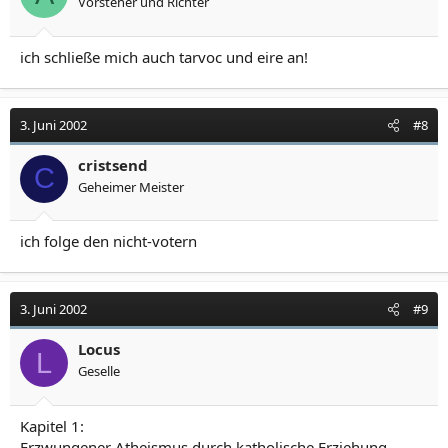
Vorsteher und Richter
ich schließe mich auch tarvoc und eire an!
3. Juni 2002
#8
cristsend
C
Geheimer Meister
ich folge den nicht-votern
3. Juni 2002
#9
Locus
L
Geselle
Kapitel 1:
Erzwungener Atheismus durch katholische Erziehung