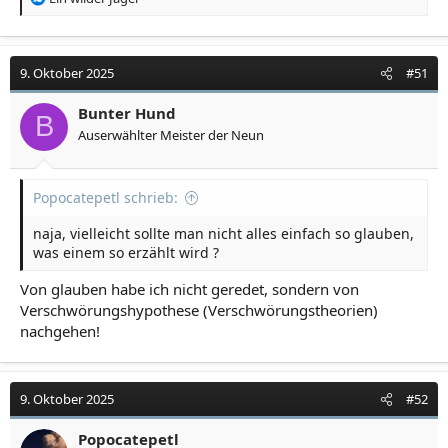
e
a
k
t
9. Oktober 2025
#51
i
o
Bunter Hund
B
n
Auserwählter Meister der Neun
e
n
:
Popocatepetl schrieb:
naja, vielleicht sollte man nicht alles einfach so glauben,
was einem so erzählt wird ?
Von glauben habe ich nicht geredet, sondern von
Verschwörungshypothese (Verschwörungstheorien)
nachgehen!
9. Oktober 2025
#52
Popocatepetl