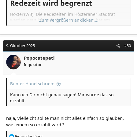
Redezeit wird begrenzt​
Höxter (WB). Die Redezeiten im Höxteraner Stadtrat
werden deutlich reduziert. Das Gremium hat am
Zum Vergrößern anklicken....
Donnerstagabend mehrheitlich beschlossen, dass
einzelne Redebeiträge nicht mehr länger als fünf
Minuten dauern dürfen. Sind Themen in Ausschüssen
vorberaten worden, gilt eine Beschränkung auf drei
9. Oktober 2025
#50
Minuten.
Marius Thöne
Popocatepetl
Inquisitor
Bunter Hund schrieb:
Kann ich Dir nicht genau sagen! Mir wurde das so
erzählt.
naja, vielleicht sollte man nicht alles einfach so glauben,
was einem so erzählt wird ?
R
Ein wilder Jäger