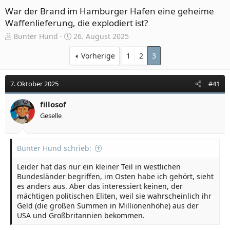
War der Brand im Hamburger Hafen eine geheime
Waffenlieferung, die explodiert ist?
E
E
Bunter Hund
26. August 2025
r
r
s
s
Vorherige
1
2
3
t
t
e
e
7. Oktober 2025
#41
l
l
l
l
e
fillosof
t
r
a
Geselle
m
Bunter Hund schrieb:
Leider hat das nur ein kleiner Teil in westlichen
Bundesländer begriffen, im Osten habe ich gehört, sieht
es anders aus. Aber das interessiert keinen, der
mächtigen politischen Eliten, weil sie wahrscheinlich ihr
Geld (die großen Summen in Millionenhöhe) aus der
USA und Großbritannien bekommen.