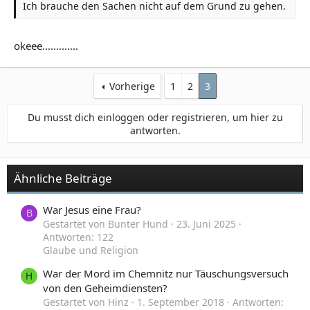
Ich brauche den Sachen nicht auf dem Grund zu gehen.
okeee.............
Vorherige
1
2
3
Du musst dich einloggen oder registrieren, um hier zu
antworten.
Ähnliche Beiträge
War Jesus eine Frau?
B
Gestartet von Bunter Hund
23. Juni 2025
Antworten: 122
Glaube und Religion
War der Mord im Chemnitz nur Täuschungsversuch
H
von den Geheimdiensten?
Gestartet von Hinz
1. September 2018
Antworten: