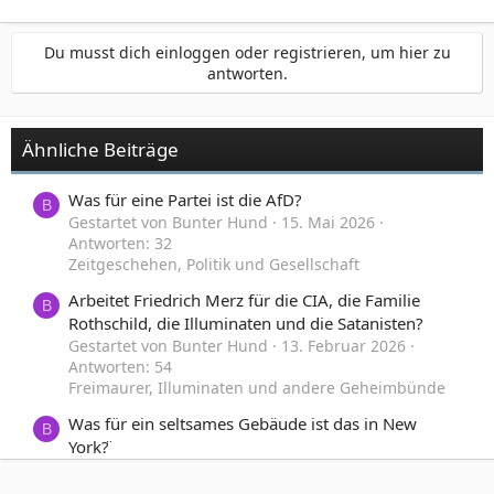
Du musst dich einloggen oder registrieren, um hier zu
antworten.
Ähnliche Beiträge
Was für eine Partei ist die AfD?
B
Gestartet von Bunter Hund
15. Mai 2026
Antworten: 32
Zeitgeschehen, Politik und Gesellschaft
Arbeitet Friedrich Merz für die CIA, die Familie
B
Rothschild, die Illuminaten und die Satanisten?
Gestartet von Bunter Hund
13. Februar 2026
Antworten: 54
Freimaurer, Illuminaten und andere Geheimbünde
Was für ein seltsames Gebäude ist das in New
B
York?̈
Gestartet von Bunter Hund
9. Januar 2026
Antworten: 2