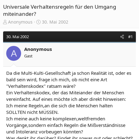
Universale Verhaltensregeln für den Umgang
miteinander?
E
E
Anonymous
30. Mai 2002
r
r
s
s
30. Mai 2002
#1
t
t
e
e
Anonymous
l
l
A
Gast
l
l
e
t
r
a
Da die Multi-Kulti-Gesellschaft ja schon Realität ist, oder es
m
bald sein wird, frage ich mich, ob nicht eine Art
"Verhaltenskodex" ratsam wäre?
Ein Verhaltenskodex, der das Miteiander der Menschen
vereinfacht. Auf eines möchte ich aber direkt hinweisen:
Ich meine Regeln,an die sich die Menschen halten
SOLLTEN nicht MÜSSEN.
Ich meine auch keine komplexen,weltfremden
Vorgänge,sondern einfach Regeln die Mißverständnisse
und Intoleranz vorbeugen könnten?
Was denkt ihr darüber? Findet ihr sowas gut oder schlecht?