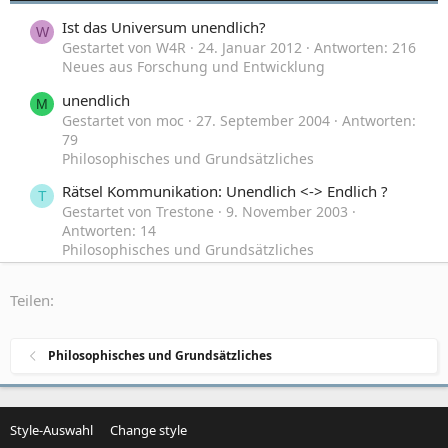
Ist das Universum unendlich?
W
Gestartet von W4R
24. Januar 2012
Antworten: 216
Neues aus Forschung und Entwicklung
unendlich
M
Gestartet von moc
27. September 2004
Antworten:
79
Philosophisches und Grundsätzliches
Rätsel Kommunikation: Unendlich <-> Endlich ?
T
Gestartet von Trestone
9. November 2003
Antworten: 14
Philosophisches und Grundsätzliches
Teilen:
Philosophisches und Grundsätzliches
Style-Auswahl
Change style