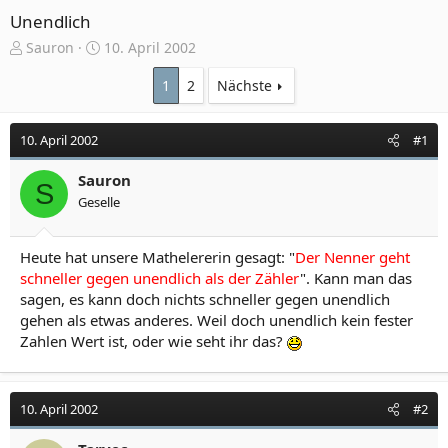
Unendlich
E
E
Sauron
10. April 2002
r
r
s
s
1
2
Nächste
t
t
e
e
10. April 2002
#1
l
l
l
l
e
Sauron
t
S
r
a
Geselle
m
Heute hat unsere Mathelererin gesagt: "
Der Nenner geht
schneller gegen unendlich als der Zähler
". Kann man das
sagen, es kann doch nichts schneller gegen unendlich
gehen als etwas anderes. Weil doch unendlich kein fester
Zahlen Wert ist, oder wie seht ihr das?
10. April 2002
#2