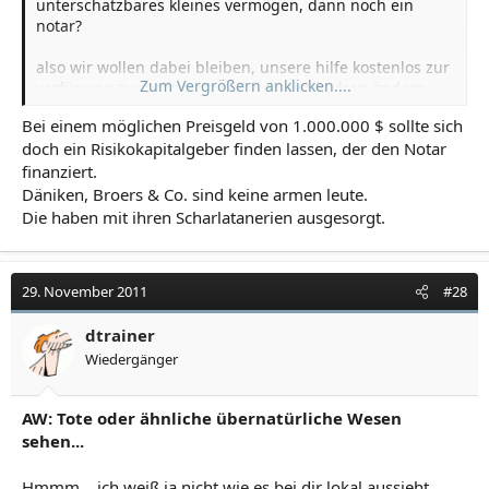
unterschätzbares kleines vermögen, dann noch ein
notar?
also wir wollen dabei bleiben, unsere hilfe kostenlos zur
Zum Vergrößern anklicken....
verfügung zu stellen, da soll sich nichts dran ändern.
wenn noch notare mit ins boot kämen, wäre es
Bei einem möglichen Preisgeld von 1.000.000 $ sollte sich
unbezahlbar :-)
doch ein Risikokapitalgeber finden lassen, der den Notar
finanziert.
Däniken, Broers & Co. sind keine armen leute.
Die haben mit ihren Scharlatanerien ausgesorgt.
29. November 2011
#28
dtrainer
Wiedergänger
AW: Tote oder ähnliche übernatürliche Wesen
sehen...
Hmmm... ich weiß ja nicht wie es bei dir lokal aussieht,