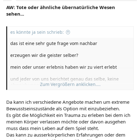
AW: Tote oder ähnliche übernatürliche Wesen
sehen...
es könnte ja sein schrieb:
das ist eine sehr gute frage vom nachbar
erzeugen wir die geister selber?
mein oder unser erlebnis haben wir zu viert erlebt
und jeder von uns berichtet genau das selbe, keine
Zum Vergrößern anklicken....
abweichungen nichts
das war ein reales erlebnis und hat nichts und wirklich
Da kann ich verschiedene Angebote machen um extreme
nichts mit okkulten zeremonien der götteranbetung zu
Bewusstseinszustände als Option mit einzubeziehen.
tun
Es gibt die Möglichkeit ein Trauma zu erleben bei dem ich
das mag es ja geben grubi,aber was ist mit den
meinen Körper verlassen möchte oder davon ausgehen
anderen?
muss dass mein Leben auf dem Spiel steht.
Das kann zu ausserkörperlichen Erfahrungen oder dem