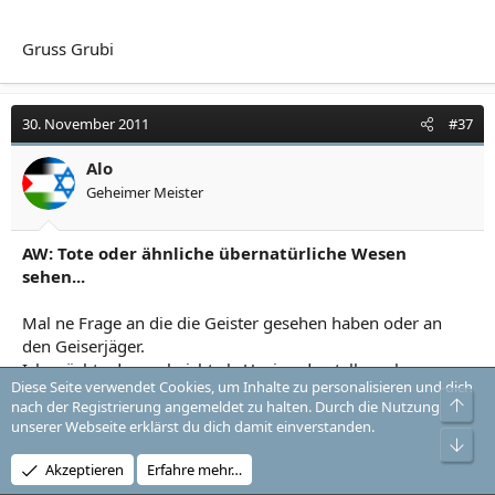
Gruss Grubi
30. November 2011
#37
Alo
Geheimer Meister
AW: Tote oder ähnliche übernatürliche Wesen
sehen...
Mal ne Frage an die die Geister gesehen haben oder an
den Geiserjäger.
Ich möchte das mal nicht als Unsinn darstellen, aber was
Diese Seite verwendet Cookies, um Inhalte zu personalisieren und dich
mich jetzt interessiert ist,
Obe
nach der Registrierung angemeldet zu halten. Durch die Nutzung
kann man diese Wesen per Kamerea oder Mikrofon fest
unserer Webseite erklärst du dich damit einverstanden.
halten?
Unt
Ich meine jetzt kein Knarren sondern wirklich Dinge die
Akzeptieren
Erfahre mehr…
direkt an der Existenz des Geistes gekoppelt sind (also