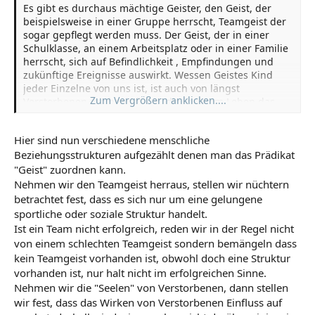
Es gibt es durchaus mächtige Geister, den Geist, der
beispielsweise in einer Gruppe herrscht, Teamgeist der
sogar gepflegt werden muss. Der Geist, der in einer
Schulklasse, an einem Arbeitsplatz oder in einer Familie
herrscht, sich auf Befindlichkeit , Empfindungen und
zukünftige Ereignisse auswirkt. Wessen Geistes Kind
jeder Einzelne von uns ist, ist auch von längst
Zum Vergrößern anklicken....
Verstorbenen mit beeinflusst, die in ihrem Leben das
geistige Klima in dem wir aufgewachsen sind
mitgestaltet haben. Also lächerlich ist das nicht.
Hier sind nun verschiedene menschliche
Beziehungsstrukturen aufgezählt denen man das Prädikat
[...]
"Geist" zuordnen kann.
Nehmen wir den Teamgeist herraus, stellen wir nüchtern
betrachtet fest, dass es sich nur um eine gelungene
sportliche oder soziale Struktur handelt.
Ist ein Team nicht erfolgreich, reden wir in der Regel nicht
von einem schlechten Teamgeist sondern bemängeln dass
kein Teamgeist vorhanden ist, obwohl doch eine Struktur
vorhanden ist, nur halt nicht im erfolgreichen Sinne.
Nehmen wir die "Seelen" von Verstorbenen, dann stellen
wir fest, dass das Wirken von Verstorbenen Einfluss auf