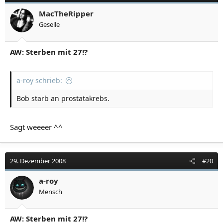
MacTheRipper
Geselle
AW: Sterben mit 27!?
a-roy schrieb:
Bob starb an prostatakrebs.
Sagt weeeer ^^
29. Dezember 2008
#20
a-roy
Mensch
AW: Sterben mit 27!?