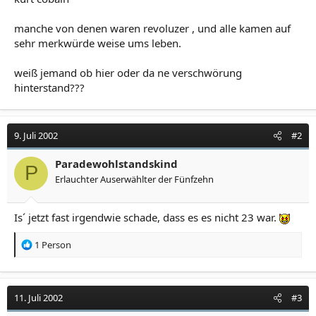
manche von denen waren revoluzer , und alle kamen auf
sehr merkwürde weise ums leben.
weiß jemand ob hier oder da ne verschwörung
hinterstand???
9. Juli 2002
#2
Paradewohlstandskind
P
Erlauchter Auserwählter der Fünfzehn
Is´ jetzt fast irgendwie schade, dass es es nicht 23 war.
R
1 Person
e
a
k
t
11. Juli 2002
#3
i