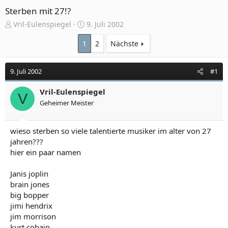
Sterben mit 27!?
E
E
Vril-Eulenspiegel
9. Juli 2002
r
r
s
s
1
2
Nächste
t
t
e
e
9. Juli 2002
#1
l
l
l
l
e
Vril-Eulenspiegel
t
V
r
a
Geheimer Meister
m
wieso sterben so viele talentierte musiker im alter von 27
jahren???
hier ein paar namen
Janis joplin
brain jones
big bopper
jimi hendrix
jim morrison
kurt cobain