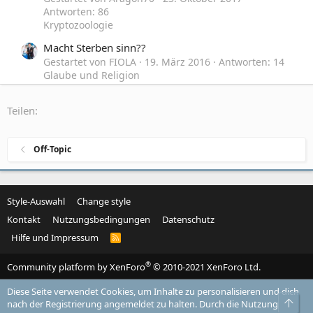
Antworten: 86
Kryptozoologie
Macht Sterben sinn??
Gestartet von FIOLA
19. März 2016
Antworten: 14
Glaube und Religion
Woran sterben die meisten Menschen weltweit?
Teilen:
Gestartet von Bona-Dea
8. März 2014
Antworten:
25
Schulmedizin und Homöopathie
Off-Topic
Style-Auswahl
Change style
Kontakt
Nutzungsbedingungen
Datenschutz
Hilfe und Impressum
R
S
S
®
Community platform by XenForo
© 2010-2021 XenForo Ltd.
Diese Seite verwendet Cookies, um Inhalte zu personalisieren und dich
Obe
nach der Registrierung angemeldet zu halten. Durch die Nutzung