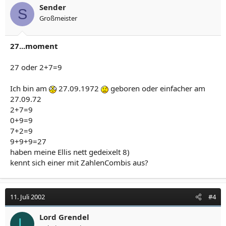
o
Sender
S
n
Großmeister
e
n
:
27...moment
27 oder 2+7=9
Ich bin am
27.09.1972
geboren oder einfacher am
27.09.72
2+7=9
0+9=9
7+2=9
9+9+9=27
haben meine Ellis nett gedeixelt 8)
kennt sich einer mit ZahlenCombis aus?
11. Juli 2002
#4
Lord Grendel
L