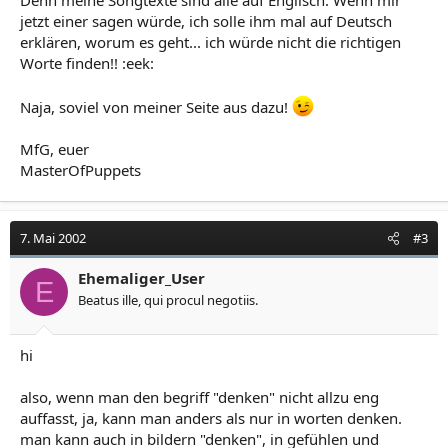
Denn meine Songtexte sind alle auf Englisch. Wenn mir
jetzt einer sagen würde, ich solle ihm mal auf Deutsch
erklären, worum es geht... ich würde nicht die richtigen
Worte finden!! :eek:
Naja, soviel von meiner Seite aus dazu!
MfG, euer
MasterOfPuppets
7. Mai 2002
#3
Ehemaliger_User
E
Beatus ille, qui procul negotiis.
hi
also, wenn man den begriff "denken" nicht allzu eng
auffasst, ja, kann man anders als nur in worten denken.
man kann auch in bildern "denken", in gefühlen und