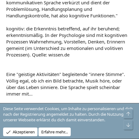
kommunikativen Sprache verkürzt und dient der
Problemlösung, Handlungsplanung und
Handlungskontrolle, hat also kognitive Funktionen."
kognitiv: die Erkenntnis betreffend, auf ihr beruhend;
erkenntnismäßig. In der Psychologie sind mit kognitiven
Prozessen Wahrnehmung, Vorstellen, Denken, Erinnern
gemeint (im Unterschied zu emotionalen und volitiven
Prozessen). Quelle: wissen.de
Eine "geistige Aktivitäten" begleitende "innere Stimme".
Völlig egal, ob ich ein Bild betrachte, Musik höre, oder
über das Leben sinniere. Die Sprache spielt scheinbar
immer mit...
Natürlich gibt es Dinge, Gefühle oder anderes, was mit
Diese Seite verwendet Cookies, um Inhalte zu personalisieren und dich
sprachlichen Mitteln nicht (oder sehr schwer) beschreibbar
Obe
nach der Registrierung angemeldet zu halten. Durch die Nutzung
ist.
unserer Webseite erklärst du dich damit einverstanden.
Unt
Und diese Begrenzung, die dann die Mitteilungsfähigkeit
Akzeptieren
Erfahre mehr…
einschränkt, kann doch auch als "internes" Hemmnis beim