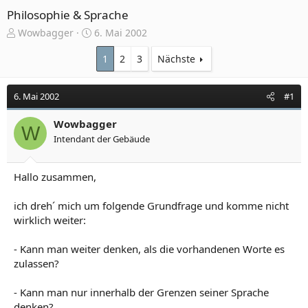
Philosophie & Sprache
E
E
Wowbagger
6. Mai 2002
r
r
s
s
1
2
3
Nächste
t
t
e
e
6. Mai 2002
#1
l
l
l
l
e
Wowbagger
t
W
r
a
Intendant der Gebäude
m
Hallo zusammen,
ich dreh´ mich um folgende Grundfrage und komme nicht
wirklich weiter:
- Kann man weiter denken, als die vorhandenen Worte es
zulassen?
- Kann man nur innerhalb der Grenzen seiner Sprache
denken?