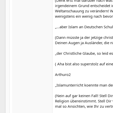
(Denk erst mal darüber nach was 
irgendeinem Grund entscheidet in
Weltanschauung zu verändern! We
wenigstens ein wenig nach bevor
„...aber Islam an Deutschen Schu
(Dann müsste ja der jetzige chris
Deinen Augen ja Ausländer, die n
„der Christliche Glaube, so leid es
( Aha bist also superstolz auf ein
Arthuro2
„Islamunterricht koennte man de
(Nein auf gar keinen Fall! Stell 
Religion übereinstimmt. Stell Di
mal so Ansichten, wie Ihr zu vertre