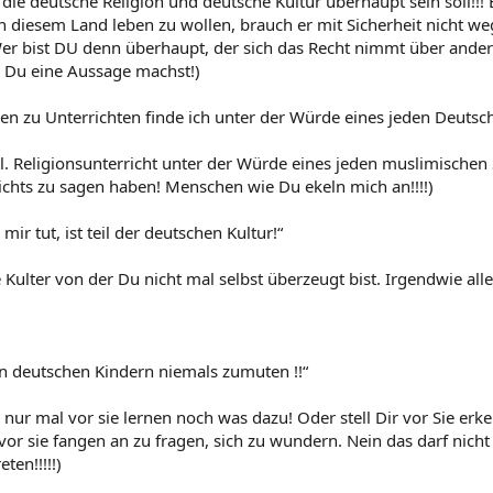
die deutsche Religion und deutsche Kultur überhaupt sein soll!!!
 diesem Land leben zu wollen, brauch er mit Sicherheit nicht w
r bist DU denn überhaupt, der sich das Recht nimmt über andere
 Du eine Aussage machst!)
len zu Unterrichten finde ich unter der Würde eines jeden Deutsc
tl. Religionsunterricht unter der Würde eines jeden muslimischen 
ichts zu sagen haben! Menschen wie Du ekeln mich an!!!!)
 mir tut, ist teil der deutschen Kultur!“
e Kulter von der Du nicht mal selbst überzeugt bist. Irgendwie all
n deutschen Kindern niemals zumuten !!“
Dir nur mal vor sie lernen noch was dazu! Oder stell Dir vor Sie e
r vor sie fangen an zu fragen, sich zu wundern. Nein das darf 
ten!!!!!)