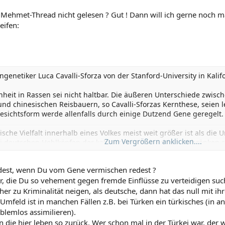
 Mehmet-Thread nicht gelesen ? Gut ! Dann will ich gerne noch ma
eifen:
genetiker Luca Cavalli-Sforza von der Stanford-University in Kalifo
hheit in Rassen sei nicht haltbar. Die äußeren Unterschiede zwi
nd chinesischen Reisbauern, so Cavalli-Sforzas Kernthese, seien 
sichtsform werde allenfalls durch einige Dutzend Gene geregelt. 
ische Vielfalt innerhalb eines Volkes meist weit größer ist als die
Zum Vergrößern anklicken....
 deutschen Hohlköpfen der kahlgeschorenen Sorte beschränken si
im Extremfall fremder sein als dem vietnamesischen Gastarbeiter, 
dest, wenn Du vom Gene vermischen redest ?
r, die Du so vehement gegen fremde Einflüsse zu verteidigen suc
er zu Kriminalität neigen, als deutsche, dann hat das null mit i
 Umfeld ist in manchen Fällen z.B. bei Türken ein türkisches (in an
oblemlos assimilieren).
n die hier leben so zurück. Wer schon mal in der Türkei war, der