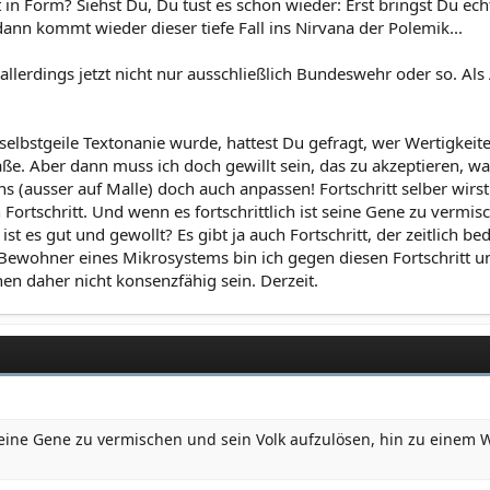
 in Form? Siehst Du, Du tust es schon wieder: Erst bringst Du ec
ann kommt wieder dieser tiefe Fall ins Nirvana der Polemik...
gt, allerdings jetzt nicht nur ausschließlich Bundeswehr oder so. 
selbstgeile Textonanie wurde, hattest Du gefragt, wer Wertigkeite
e. Aber dann muss ich doch gewillt sein, das zu akzeptieren, was
s (ausser auf Malle) doch auch anpassen! Fortschritt selber wirs
 Fortschritt. Und wenn es fortschrittlich ist seine Gene zu vermi
er ist es gut und gewollt? Es gibt ja auch Fortschritt, der zeitlich
 Bewohner eines Mikrosystems bin ich gegen diesen Fortschritt un
nnen daher nicht konsenzfähig sein. Derzeit.
seine Gene zu vermischen und sein Volk aufzulösen, hin zu einem Weltv