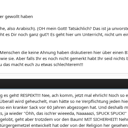
er gewollt haben
he, also Arabisch). (OH mein Gott! Tatsächlich? Das ist ja unvorst
t es Dir noch ganz gut?! Es geht hier um Unterricht, nicht um ei
? Menschen die keine Ahnung haben diskutieren hier über einen 
wie sie. Aber falls Ihr es noch nicht gemerkt habt Ihr seid nich
u das macht euch zu etwas schlechterem!!!
es geht! RESPEKT!!! Nee, ach komm, jetzt mal ehrlich! Noch so ei
erall wird geheuchelt, man hätte so ne Verpflichtung jeden hier t
 so ein kranker Sack vor 60 Jahren abgezogen hat. Und deshalb m
s, ja wieder "Öhh, das isch'er wieeeda, Naaaaazi, SPUCK SPUCK!" 
hgelobt, geht aber trotzdem vor den Baum! MIT SICHERHEIT! Nehme
ürgergemetzel entwickelt hat oder von der Religion her gesehen