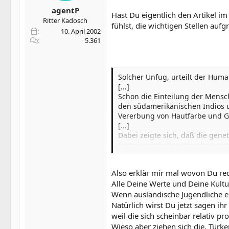
agentP
Hast Du eigentlich den Artikel im
Ritter Kadosch
fühlst, die wichtigen Stellen aufgr
10. April 2002
5.361
Solcher Unfug, urteilt der Human
[...]
Schon die Einteilung der Mensc
den südamerikanischen Indios u
Vererbung von Hautfarbe und Ge
[...]
Dabei zeigte sich, daß die genet
Gemeinsamkeiten zwischen zwei
genetisch könnten sie einander 
Also erklär mir mal wovon Du re
Alle Deine Werte und Deine Kultu
Wenn ausländische Jugendliche eh
Natürlich wirst Du jetzt sagen ihr
weil die sich scheinbar relativ pr
Wieso aber ziehen sich die, Türke