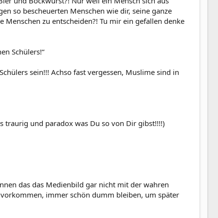
 Bier und Bockwurst?! Nur weil ein Mensch sich aus
egen so bescheuerten Menschen wie dir, seine ganze
 Menschen zu entscheiden?! Tu mir ein gefallen denke
hen Schülers!“
Schülers sein!!! Achso fast vergessen, Muslime sind in
es traurig und paradox was Du so von Dir gibst!!!!)
rkennen das das Medienbild gar nicht mit der wahren
nicht vorkommen, immer schön dumm bleiben, um später