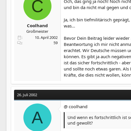
C
Och, das ging ja noch! Noch nicht
und bin da nicht mal gegen und d
Ja, ich bin tiefmilitärisch geprä
Coolhand
was...
Großmeister
10. April 2002
Bevor Dein Beitrag leider wieder 
59
Beantwortung ich mir nicht anmaß
erachtet. Wir Deutsche müssen un
können. Es gibt ja auch negativen
ist das sicher fortschrittlich - ab
und sollte noch etwas garen. Als
Kräfte, die dies nicht wollen, kö
26. Juli 2002
@ coolhand
A
Und wenn es fortschrittlich ist 
und gewollt?