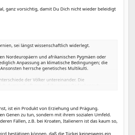
l, ganz vorsichtig, damit Du Dich nicht wieder beleidigt
rnien, sei längst wissenschaftlich widerlegt.
schen Nordeuropäern und afrikanischen Pygmäen oder
lediglich Anpassung an klimatische Bedingungen; die
Ansonsten herrsche genetisches Multikulti.
 Unterschiede der Völker untereinander. Die
ch demnach oft nur auf ihr wirres Gedankengut;
den sie "aufzuklatschen" trachten.
hst, ist ein Produkt von Erziehung und Prägung.
hren Genen zu tun, sondern mit ihrem sozialen Umfeld.
deren Fällen, z.B. bei Kroaten, Italienern ist das kaum so,
 wird bestätigen können, daß die Türkei keineswegs ein