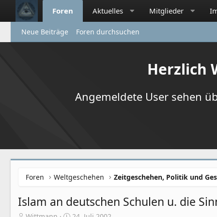
Foren
Aktuelles
Mitglieder
I
Neue Beiträge
Foren durchsuchen
Herzlich
Angemeldete User sehen übr
Foren
Weltgeschehen
Zeitgeschehen, Politik und Ges
Islam an deutschen Schulen u. die Sinn
E
E
Wittmann
24. Juli 2002