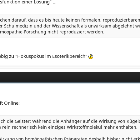
sfunktion einer Lösung" ...
tlichen darauf, dass es bis heute keinen formalen, reproduzierbar
er Schulmedizin und der Wissenschaft als unwirksam abgelehnt wi
omöopathie-Forschung nicht reproduziert werden.
rebig zu "Hokuspokus im Esoterikbereich"
t Online:
ch die Geister: Während die Anhänger auf die Wirkung von Kügel
 rein rechnerisch kein einziges Wirkstoffmolekül mehr enthalten.
e Wirkung von homöopathischen Präparaten deshalb bisher nicht er