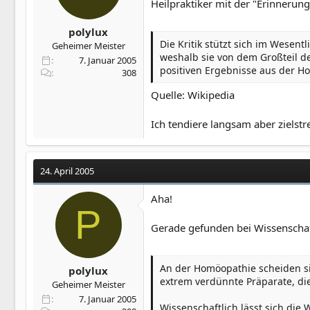
Heilpraktiker mit der "Erinnerung
polylux
Die Kritik stützt sich im Wesen
Geheimer Meister
weshalb sie von dem Großteil d
7. Januar 2005
positiven Ergebnisse aus der H
308
Quelle: Wikipedia
Ich tendiere langsam aber zielst
24. April 2005
Aha!
P
Gerade gefunden bei Wissenschaf
An der Homöopathie scheiden si
polylux
extrem verdünnte Präparate, die
Geheimer Meister
7. Januar 2005
Wissenschaftlich lässt sich di