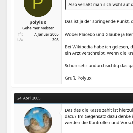
P
Also verläßt man sich wohl auf 
Das ist ja der springende Punkt, 
polylux
Geheimer Meister
Wobei Placebo und Glaube ja Be
7. Januar 2005
308
Bei Wikipedia habe ich gelesen, 
ein Arzt verschreibt. Wenn die Kra
Schon sehr undurchsichtig das g
Gruß, Polyux
24. April 2005
Das das die Kasse zahlt ist hier
dazu? Im Gegensatz dazu denke ich
werden die Kontrollen und Vorschr