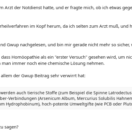
 Arzt der Notdienst hatte, und er fragte mich, ob ich etwas ge
heilverfahren im Kopf herum, da ich selten zum Arzt muß, und ha
nd Gwup nachgelesen, und bin mir gerade nicht mehr so sicher, w
, dass Homöopathie als ein "erster Versuch" gesehen wird, um ni
en man immer noch eine chemische Lösung nehmen.
allem der Gwup Beitrag sehr verwirrt hat:
erden auch tierische Stoffe (zum Beispiel die Spinne Latrodectus
lber-Verbindungen (Arsenicum Album, Mercurius Solubilis Hahnema
num Hydrophobinum), hoch-potente Umweltgifte (wie PCB oder Plu
zu sagen?