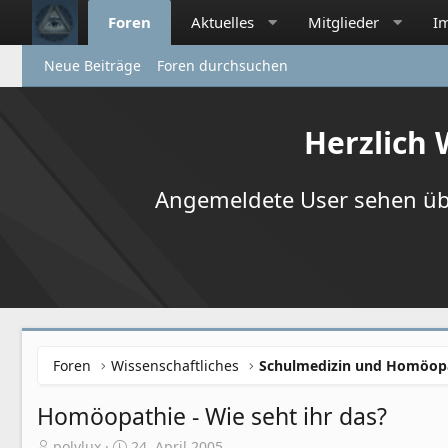
Foren
Aktuelles
Mitglieder
I
Neue Beiträge
Foren durchsuchen
Herzlich
Angemeldete User sehen übr
Foren
Wissenschaftliches
Schulmedizin und Homöop
Homöopathie - Wie seht ihr das?
E
E
polylux
24. April 2005