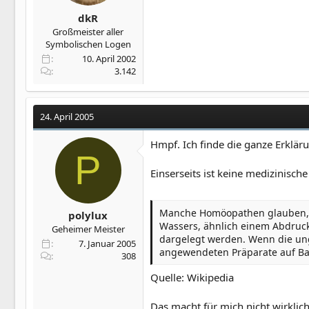
dkR
Großmeister aller
Symbolischen Logen
10. April 2002
3.142
24. April 2005
Hmpf. Ich finde die ganze Erklär
P
Einserseits ist keine medizinisch
Manche Homöopathen glauben, I
polylux
Wassers, ähnlich einem Abdruck 
Geheimer Meister
dargelegt werden. Wenn die ung
7. Januar 2005
angewendeten Präparate auf Bas
308
Quelle: Wikipedia
Das macht für mich nicht wirklich 