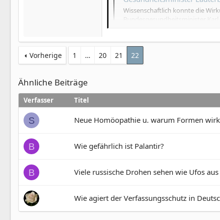
Wissenschaftlich konnte die Wir
Bundesgesundheitsminister Karl L
www.mdr.de
Vorherige
1
…
20
21
22
Ähnliche Beiträge
Verfasser
Titel
Neue Homöopathie u. warum Formen wir
S
Wie gefährlich ist Palantir?
B
Viele russische Drohen sehen wie Ufos aus
B
Wie agiert der Verfassungsschutz in Deuts