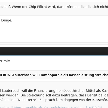
robelauf. Wenn der Chip Pflicht wird, dann können die, die sich nic
e Dinge.
er mit!
RUNGLauterbach will Homöopathie als Kassenleistung streich
Lauterbach will die Finanzierung homöopathischer Mittel als Kass
en werden. Die Streichung soll dazu beitragen, dass Defizit bei 
e Pläne eine "Nebelkerze". Zuspruch kam dagegen von der Kassenär
bach will Homöopathie als Kassenleistung streichen | MDR.DE