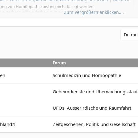
kung von Homöopathie bislang nicht belegt werden.
Zum Vergrößern anklicken....
auterbach will sie deshalb nun als Kassenleistung streichen.
Du mus
Forum
ken
Schulmedizin und Homöopathie
Geheimdienste und Überwachungsstaat
UFOs, Ausserirdische und Raumfahrt
chland?!
Zeitgeschehen, Politik und Gesellschaft