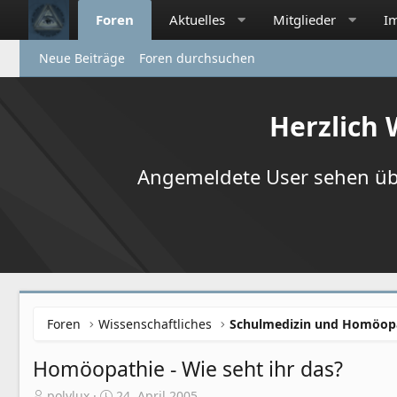
Foren
Aktuelles
Mitglieder
I
Neue Beiträge
Foren durchsuchen
Herzlich
Angemeldete User sehen übr
Foren
Wissenschaftliches
Schulmedizin und Homöop
Homöopathie - Wie seht ihr das?
E
E
polylux
24. April 2005