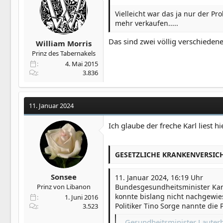
Vielleicht war das ja nur der P
mehr verkaufen.....
Das sind zwei völlig verschieden
William Morris
Prinz des Tabernakels
4. Mai 2015
3.836
11. Januar 2024
Ich glaube der freche Karl liest hi
GESETZLICHE KRANKENVERSICHE
Sonsee
11. Januar 2024, 16:19 Uhr
Bundesgesundheitsminister Karl 
Prinz von Libanon
konnte bislang nicht nachgewies
1. Juni 2016
Politiker Tino Sorge nannte di
3.523
Gesundheitsminister Lauter