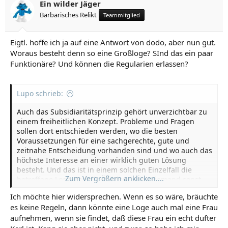
Ein wilder Jäger
Barbarisches Relikt
Teammitglied
Eigtl. hoffe ich ja auf eine Antwort von dodo, aber nun gut.
Woraus besteht denn so eine Großloge? SInd das ein paar
Funktionäre? Und können die Regularien erlassen?
Lupo schrieb:
Auch das Subsidiaritätsprinzip gehört unverzichtbar zu
einem freiheitlichen Konzept. Probleme und Fragen
sollen dort entschieden werden, wo die besten
Voraussetzungen für eine sachgerechte, gute und
zeitnahe Entscheidung vorhanden sind und wo auch das
höchste Interesse an einer wirklich guten Lösung
besteht. Und das ist in einem solchen Einzelfall die
Zum Vergrößern anklicken....
betroffene Loge und die Brüder darin, niemand sonst.
Ich möchte hier widersprechen. Wenn es so wäre, bräuchte
es keine Regeln, dann könnte eine Loge auch mal eine Frau
aufnehmen, wenn sie findet, daß diese Frau ein echt dufter