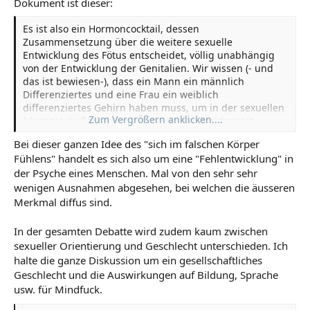
Dokument ist dieser:
Traktat: Transsexualität und Freimaurerei – Freimaurer-Wiki
Es ist also ein Hormoncocktail, dessen
www.freimaurer-wiki.de
Zusammensetzung über die weitere sexuelle
Entwicklung des Fötus entscheidet, völlig unabhängig
von der Entwicklung der Genitalien. Wir wissen (- und
das ist bewiesen-), dass ein Mann ein männlich
Differenziertes und eine Frau ein weiblich
differenziertes Gehirn haben muss, um in der sexuellen
Zum Vergrößern anklicken....
Identität (äußerlich) und der Geschlechtsidentität
(innerlich) mit sich "im Reinen" zu sein.
Bei dieser ganzen Idee des "sich im falschen Körper
Fühlens" handelt es sich also um eine "Fehlentwicklung" in
der Psyche eines Menschen. Mal von den sehr sehr
wenigen Ausnahmen abgesehen, bei welchen die äusseren
Merkmal diffus sind.
In der gesamten Debatte wird zudem kaum zwischen
sexueller Orientierung und Geschlecht unterschieden. Ich
halte die ganze Diskussion um ein gesellschaftliches
Geschlecht und die Auswirkungen auf Bildung, Sprache
usw. für Mindfuck.