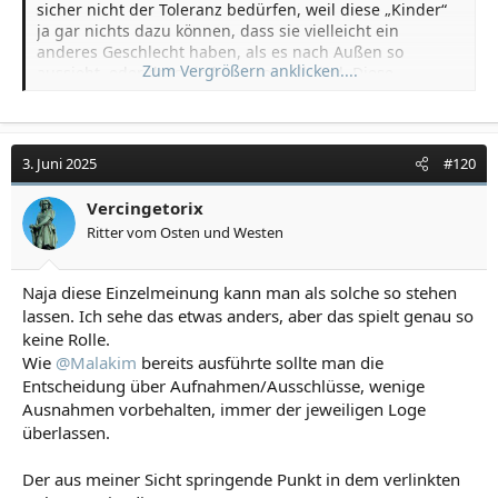
sicher nicht der Toleranz bedürfen, weil diese „Kinder“
ja gar nichts dazu können, dass sie vielleicht ein
anderes Geschlecht haben, als es nach Außen so
Zum Vergrößern anklicken....
aussieht, oder dass sie homosexuell sind. Diese
Steuerungen haben sie nicht selbst in der Hand!. (das
will ich jetzt einfach so im Raum stehen lassen)
Fühlt sich eine Frau eher zum männlichen Geschlecht
3. Juni 2025
#120
zugewandt und sie lässt sich umoperieren als Mann,
warum sollte ER dann nicht, wenn er die ethischen
Vercingetorix
Grundsätze der Freimaurerei vertritt, nicht auch
Ritter vom Osten und Westen
Freimaurer in einer Männerloge werden können?
Und warum soll ein Freimaurer-Mann, der merkt er ist
Naja diese Einzelmeinung kann man als solche so stehen
eigentlich eine Frau, nicht weiterhin in der Loge bleiben
lassen. Ich sehe das etwas anders, aber das spielt genau so
können? Auch nach einer Geschlechtsumwandlung?
keine Rolle.
Wie
@Malakim
bereits ausführte sollte man die
Vielleicht dann in einer Gemischten oder Frauenloge?
Entscheidung über Aufnahmen/Ausschlüsse, wenige
Kann ein homosexueller Mann nicht auch Freimaurer
Ausnahmen vorbehalten, immer der jeweiligen Loge
werden?
überlassen.
Es eröffnen sich viele Fragen! Finden wir Antworten
darauf!
Der aus meiner Sicht springende Punkt in dem verlinkten