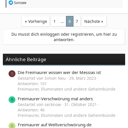
R
Sonsee
e
a
k
Vorherige
1
…
6
7
Nächste
t
i
o
Du musst dich einloggen oder registrieren, um hier zu
n
antworten.
e
n
:
Ähnliche Beiträge
Die Freimaurer wissen wer der Messias ist
S
Gestartet von Simon Neu
29. März 2023
Antworten: 101
Freimaurer, Illuminaten und andere Geheimbünde
Freimaurer-Verschwörung mal anders
S
Gestartet von secknow
31. Oktober 2021
Antworten: 46
Freimaurer, Illuminaten und andere Geheimbünde
Freimaurer auf Weltverschwörung.de
0