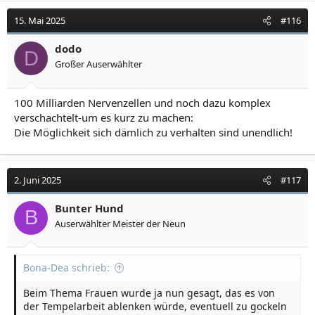
k
t
15. Mai 2025
#116
i
o
dodo
D
n
Großer Auserwählter
e
n
:
100 Milliarden Nervenzellen und noch dazu komplex
verschachtelt-um es kurz zu machen:
Die Möglichkeit sich dämlich zu verhalten sind unendlich!
2. Juni 2025
#117
Bunter Hund
B
Auserwählter Meister der Neun
Bona-Dea schrieb:
Beim Thema Frauen wurde ja nun gesagt, das es von
der Tempelarbeit ablenken würde, eventuell zu gockeln