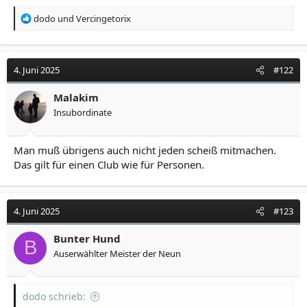
R
dodo
und
Vercingetorix
e
a
k
t
4. Juni 2025
#122
i
o
Malakim
n
Insubordinate
e
n
:
Man muß übrigens auch nicht jeden scheiß mitmachen.
Das gilt für einen Club wie für Personen.
4. Juni 2025
#123
Bunter Hund
B
Auserwählter Meister der Neun
dodo schrieb: