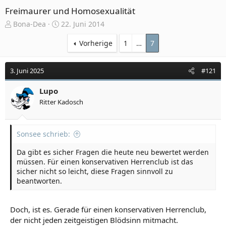
Freimaurer und Homosexualität
E
E
Bona-Dea
22. Juni 2014
r
r
s
s
Vorherige
1
…
7
t
t
e
e
3. Juni 2025
#121
l
l
l
l
e
Lupo
t
r
a
Ritter Kadosch
m
Sonsee schrieb:
Da gibt es sicher Fragen die heute neu bewertet werden
müssen. Für einen konservativen Herrenclub ist das
sicher nicht so leicht, diese Fragen sinnvoll zu
beantworten.
Doch, ist es. Gerade für einen konservativen Herrenclub,
der nicht jeden zeitgeistigen Blödsinn mitmacht.