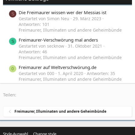
Die Freimaurer wissen wer der Messias ist
S
Gestartet von Simon Neu
29. März 2023
Antworten: 101
Freimaurer, Illuminaten und andere Geheimbünde
Freimaurer-Verschwörung mal anders
S
Gestartet von secknow
31. Oktober 2021
Antworten: 46
Freimaurer, Illuminaten und andere Geheimbünde
Freimaurer auf Weltverschwörung.de
0
Gestartet von 000
1. April 2020
Antworten: 35
Freimaurer, Illuminaten und andere Geheimbünde
Freimaurer Symbolik Zahl 3
D
Teilen:
Gestartet von DerStudent
15. Februar 2020
Antworten: 9
Freimaurer, Illuminaten und andere Geheimbünde
Freimaurer, Illuminaten und andere Geheimbünde
Style-Auswahl
Change style