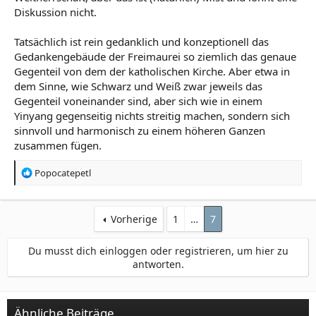
Diskussion nicht.
Tatsächlich ist rein gedanklich und konzeptionell das
Gedankengebäude der Freimaurei so ziemlich das genaue
Gegenteil von dem der katholischen Kirche. Aber etwa in
dem Sinne, wie Schwarz und Weiß zwar jeweils das
Gegenteil voneinander sind, aber sich wie in einem
Yinyang gegenseitig nichts streitig machen, sondern sich
sinnvoll und harmonisch zu einem höheren Ganzen
zusammen fügen.
R
Popocatepetl
e
a
k
Vorherige
1
…
7
t
i
o
Du musst dich einloggen oder registrieren, um hier zu
n
antworten.
e
n
:
Ähnliche Beiträge