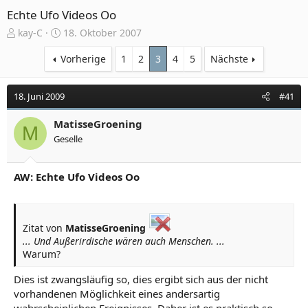
Echte Ufo Videos Oo
E
E
kay-C
18. Oktober 2007
r
r
s
s
Vorherige
1
2
3
4
5
Nächste
t
t
e
e
18. Juni 2009
#41
l
l
l
l
e
MatisseGroening
t
M
r
a
Geselle
m
AW: Echte Ufo Videos Oo
Zitat von
MatisseGroening
... Und Außerirdische wären auch Menschen. ...
Warum?
Dies ist zwangsläufig so, dies ergibt sich aus der nicht
vorhandenen Möglichkeit eines andersartig
wahrscheinlichen Ereignisses. Daher ist es praktisch so