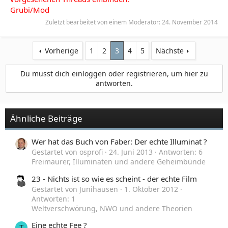
Grubi/Mod
Zuletzt bearbeitet von einem Moderator:
24. November 2014
Vorherige
1
2
3
4
5
Nächste
Du musst dich einloggen oder registrieren, um hier zu
antworten.
Ähnliche Beiträge
Wer hat das Buch von Faber: Der echte Illuminat ?
Gestartet von osprofi
24. Juni 2013
Antworten: 6
Freimaurer, Illuminaten und andere Geheimbünde
23 - Nichts ist so wie es scheint - der echte Film
Gestartet von Junihausen
1. Oktober 2012
Antworten: 1
Weltverschwörung, NWO und andere Theorien
Eine echte Fee ?
T