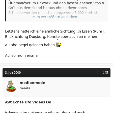
Flugmanöver im zickzack und den beschriebenen Stop &
Go´s aus dem Stand heraus ohne erkennbares
Schnellerwerden mit schätzungsweise 3.000 km/h steil
Zum Vergrößern anklicken....
nach oben schoss und verschwand. Geht mir auch nicht
mehr aus dem Kopf.
Letztens hatte ich eine ähnliche Sichtung. In Essen (Ruhr).
Gruß
Blickrichtung Duisburg. Könnte aber auch an meinem
Radikal
Alkoholpegel gelegen haben.
Achso moin ersma.
3. Juli 2009
#45
medionmode
Geselle
AW: Echte Ufo Videos Oo
irdendwo im universum gibt es ufos und auch