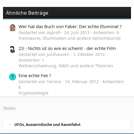
Ähnliche Beiträge
Wer hat das Buch von Faber: Der echte Illuminat ?
Gestartet von osprofi
24. Juni 2013
Antworten: 6
Freimaurer, Illuminaten und andere Geheimbünde
23 - Nichts ist so wie es scheint - der echte Film
Gestartet von Junihausen
1. Oktober 2012
Antworten: 1
Weltverschwörung, NWO und andere Theorien
Eine echte Fee ?
T
Gestartet von Torress
14. Februar 2012
Antworten:
6
Kryptozoologie
Die echte Originalfassung der Johannes-
F
Teilen:
Offenbarung(Apokalypse)?
Gestartet von Freesia
29. Dezember 2010
Antworten: 0
UFOs, Ausserirdische und Raumfahrt
Glaube und Religion