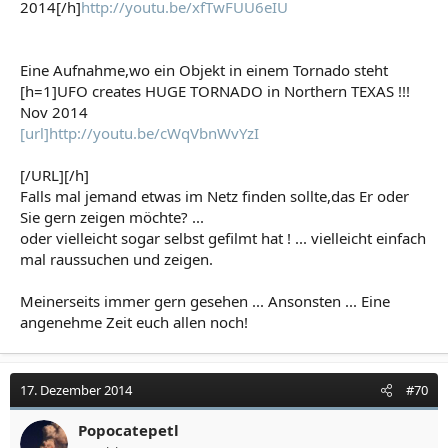
2014[/h]
http://youtu.be/xfTwFUU6eIU
Eine Aufnahme,wo ein Objekt in einem Tornado steht
[h=1]UFO creates HUGE TORNADO in Northern TEXAS !!!
Nov 2014
[url]http://youtu.be/cWqVbnWvYzI
[/URL][/h]
Falls mal jemand etwas im Netz finden sollte,das Er oder
Sie gern zeigen möchte? ...
oder vielleicht sogar selbst gefilmt hat ! ... vielleicht einfach
mal raussuchen und zeigen.
Meinerseits immer gern gesehen ... Ansonsten ... Eine
angenehme Zeit euch allen noch!
17. Dezember 2014
#70
Popocatepetl