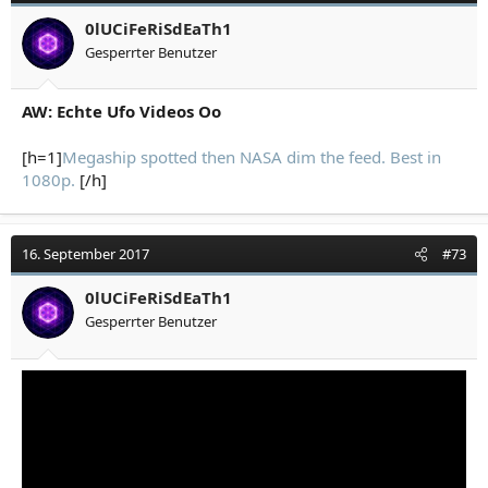
0lUCiFeRiSdEaTh1
Gesperrter Benutzer
AW: Echte Ufo Videos Oo
[h=1]
Megaship spotted then NASA dim the feed. Best in
1080p.
[/h]
16. September 2017
#73
0lUCiFeRiSdEaTh1
Gesperrter Benutzer