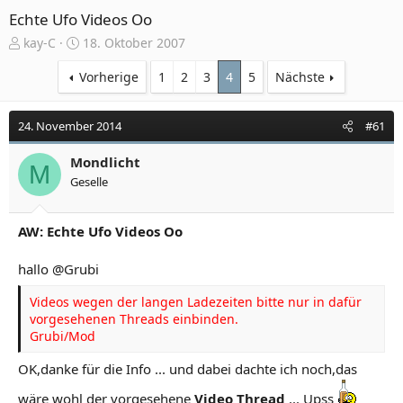
Echte Ufo Videos Oo
E
E
kay-C
18. Oktober 2007
r
r
s
s
Vorherige
1
2
3
4
5
Nächste
t
t
e
e
24. November 2014
#61
l
l
l
l
e
Mondlicht
t
M
r
a
Geselle
m
AW: Echte Ufo Videos Oo
hallo @Grubi
Videos wegen der langen Ladezeiten bitte nur in dafür
vorgesehenen Threads einbinden.
Grubi/Mod
OK,danke für die Info ... und dabei dachte ich noch,das
wäre wohl der vorgesehene
Video Thread
... Upss