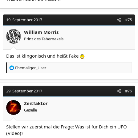
19. September 2017
#75
William Morris
Prinz des Tabernakels
Das ist klingonisch und heißt Fake
R
Ehemaliger_User
e
a
k
t
29. September 2017
#76
i
o
Zeitfaktor
n
Geselle
e
n
:
Stellen wir zuerst mal die Frage: Was ist für Dich ein UFO
(Video)?