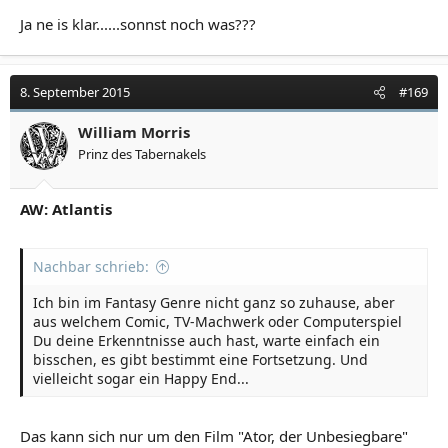
Die Atlanter konnten sich jedoch auf die
Ja ne is klar......sonnst noch was???
Nordamerikansiche Küste retten. Die NATO ist der
Hinweis das das erbe Atlantis noch lebt.
Wer aber denkt das die Atlanter Menschenfreunde
waren irrt sich.
8. September 2015
#169
Die olympier sind der Grund wieso es uns heute noch
gibt. Sie zerstörten die Atlanter und die titanen die
William Morris
ihnen halfen..
Prinz des Tabernakels
- - - Aktualisiert - - -
AW: Atlantis
Das Wort Atlanter ist die übersetzt das altgr. Wort für die
Untalentierten..Sie mussten per technischer
Errungenschaften ihre Intelligenz und fehlende
Nachbar schrieb:
gestigen Fähigkeiten umsetzen.
Die Olympier dagegen brauchten keine Technik,Sie
Ich bin im Fantasy Genre nicht ganz so zuhause, aber
hatten höhere geistige Fähigkeiten die keine schmutzige
aus welchem Comic, TV-Machwerk oder Computerspiel
Technik benötigte wie Atom oder strahlenwaffen.
Du deine Erkenntnisse auch hast, warte einfach ein
bisschen, es gibt bestimmt eine Fortsetzung. Und
vielleicht sogar ein Happy End...
Das kann sich nur um den Film "Ator, der Unbesiegbare"