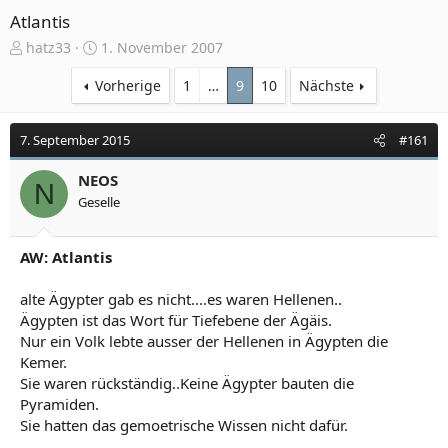
Atlantis
E
E
hatz33
1. November 2007
r
r
s
s
Vorherige
1
…
9
10
Nächste
t
t
e
e
7. September 2015
#161
l
l
l
l
e
NEOS
t
N
r
a
Geselle
m
AW: Atlantis
alte Ägypter gab es nicht....es waren Hellenen..
Ägypten ist das Wort für Tiefebene der Ägäis.
Nur ein Volk lebte ausser der Hellenen in Ägypten die
Kemer.
Sie waren rückständig..Keine Ägypter bauten die
Pyramiden.
Sie hatten das gemoetrische Wissen nicht dafür.