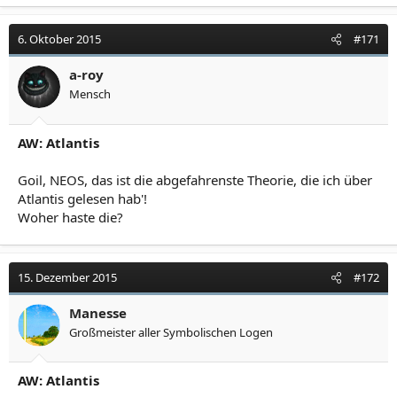
6. Oktober 2015
#171
a-roy
Mensch
AW: Atlantis
Goil, NEOS, das ist die abgefahrenste Theorie, die ich über
Atlantis gelesen hab'!
Woher haste die?
15. Dezember 2015
#172
Manesse
Großmeister aller Symbolischen Logen
AW: Atlantis