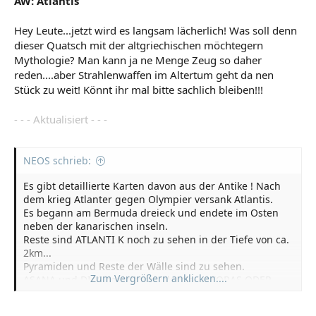
AW: Atlantis
Hey Leute...jetzt wird es langsam lächerlich! Was soll denn
dieser Quatsch mit der altgriechischen möchtegern
Mythologie? Man kann ja ne Menge Zeug so daher
reden....aber Strahlenwaffen im Altertum geht da nen
Stück zu weit! Könnt ihr mal bitte sachlich bleiben!!!
- - - Aktualisiert - - -
NEOS schrieb:
Es gibt detaillierte Karten davon aus der Antike ! Nach
dem krieg Atlanter gegen Olympier versank Atlantis.
Es begann am Bermuda dreieck und endete im Osten
neben der kanarischen inseln.
Reste sind ATLANTI K noch zu sehen in der Tiefe von ca.
2km...
Pyramiden und Reste der Wälle sind zu sehen.
Zum Vergrößern anklicken....
ASANA und DIAS zerstörten Atlantis... ATORAS ODER
ATOR war der Anführer der Atlanter bevor Poseidon und
seine 10 söhne Altantis übernahmen.