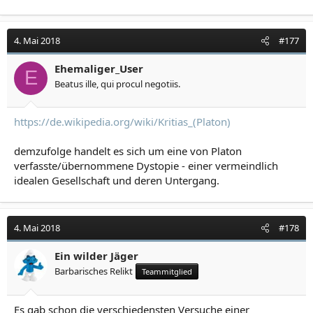
4. Mai 2018
#177
Ehemaliger_User
E
Beatus ille, qui procul negotiis.
https://de.wikipedia.org/wiki/Kritias_(Platon)
demzufolge handelt es sich um eine von Platon
verfasste/übernommene Dystopie - einer vermeindlich
idealen Gesellschaft und deren Untergang.
4. Mai 2018
#178
Ein wilder Jäger
Barbarisches Relikt
Teammitglied
Es gab schon die verschiedensten Versuche einer