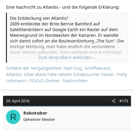
Eine Nachricht zu Atlantis - und die folgende Erklärung:
Die Entdeckung von Atlantis?
2009 entdeckte der Brite Bernie Bamford auf
Satellitenbildern auf Google Earth ein Raster auf dem
Meeresgrund im Nordwesten der Kanaren. Er wandte
sich damit sofort an die Boulevardzeitung „The Sun“. Die
dortige Meldung, man habe endlich die versunkene
Stadt Atlantis gefunden, löste weltweit eine kurzfristige
Zum Vergrößern anklicken....
Euphorie aus.
Nachdem Google zunächst auf mögliche
Schätze der Vergangenheit: Nazi-Zug, Schiffswrack,
Ungenauigkeiten der Satellitenbilder vom Meeresboden
Atlantis: Über diese Fälle rätseln Schatzsucher heute - Polly
verwiesen hatte, erklärte es wenige Tage nach der
Lohmann - FOCUS Online - Nachrichten
vermeintlichen Entdeckung von Atlantis, dass es sich in
dem Raster um Schiffsspuren handelte. Die Linien
zeigten die Bewegung eines Schiffs, das den
Meeresboden kartiert und dafür das Areal abgefahren
29. April 2018
#173
habe. Somit hatte sich der Befund binnen kurzer Zeit
geklärt und die Behauptung von der Entdeckung der
Robotobor
Stadt Atlantis widerlegt.
R
Geheimer Meister
Ewige Rätsel
Die Suche nach der legendären Stadt Atlantis geht für
sog. Alternativhistorikern und Kryptoarchäologen weiter,