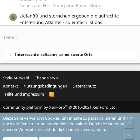
Neues aus Forschung und Entwicklung
stefan80 und sternchen ergeben die aufrechte
S
Entstehung Atlantis - so einfach ist das
Gestartet von stefan80
15. April 2011
Antworten: 9
Neues aus Forschung und Entwicklung
Teilen:
Atlantis - Der Ursprung unserer heutigen
Gesellschaft?
Interessante, seltsame, sehenswerte Orte
Gestartet von Reader
23. August 2010
Antworten:
44
Philosophisches und Grundsätzliches
Style-Auswahl
Change style
Kontakt
Nutzungsbedingungen
Datenschutz
Hilfe und Impressum
R
S
S
®
Community platform by XenForo
© 2010-2021 XenForo Ltd.
Diese Seite verwendet Cookies, um Inhalte zu personalisieren und dich
Obe
nach der Registrierung angemeldet zu halten. Durch die Nutzung
unserer Webseite erklärst du dich damit einverstanden.
Unt