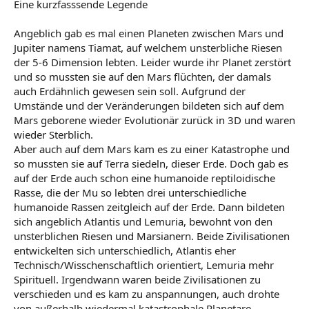
Eine kurzfasssende Legende
die sich mit ungeklärten Phänomenen beschäftigen. Ein
ebensolches Rätsel ist für Archäologen der Verbleib des
Angeblich gab es mal einen Planeten zwischen Mars und
Grabes von Alexander dem Großen.
Jupiter namens Tiamat, auf welchem unsterbliche Riesen
der 5-6 Dimension lebten. Leider wurde ihr Planet zerstört
und so mussten sie auf den Mars flüchten, der damals
auch Erdähnlich gewesen sein soll. Aufgrund der
Umstände und der Veränderungen bildeten sich auf dem
Mars geborene wieder Evolutionär zurück in 3D und waren
wieder Sterblich.
Aber auch auf dem Mars kam es zu einer Katastrophe und
so mussten sie auf Terra siedeln, dieser Erde. Doch gab es
auf der Erde auch schon eine humanoide reptiloidische
Rasse, die der Mu so lebten drei unterschiedliche
humanoide Rassen zeitgleich auf der Erde. Dann bildeten
sich angeblich Atlantis und Lemuria, bewohnt von den
unsterblichen Riesen und Marsianern. Beide Zivilisationen
entwickelten sich unterschiedlich, Atlantis eher
Technisch/Wisschenschaftlich orientiert, Lemuria mehr
Spirituell. Irgendwann waren beide Zivilisationen zu
verschieden und es kam zu anspannungen, auch drohte
von außerhalb wiedermal katastrophale Planetare