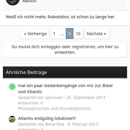
Mensch
Weiß ich nicht mehr, Robotobor, ist schon zu lange her.
Vorherige
1
…
9
10
Nächste
Du musst dich einloggen oder registrieren, um hier zu
antworten.
Ähnliche Beiträge
mal ein paar Gedankengänge von mir zur Bibel
S
und Atlantis
Gestartet von spirisven
25. September 2013
Antworten: 6
Philosophisches und Grundsätzliches
Atlantis endgültig lokalisiert?
Gestartet von Bona-Dea
8. Februar 2013
Antworten: 4