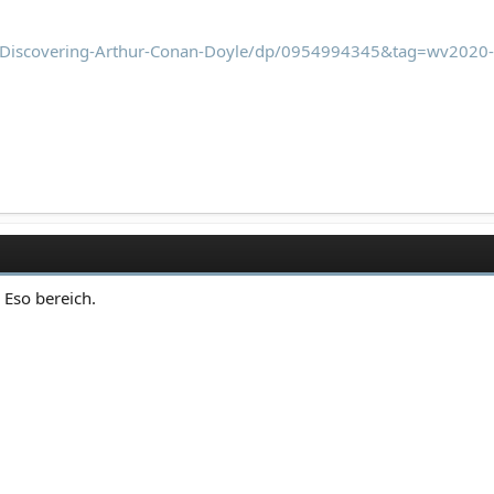
s-Discovering-Arthur-Conan-Doyle/dp/0954994345&tag=wv2020
 Eso bereich.