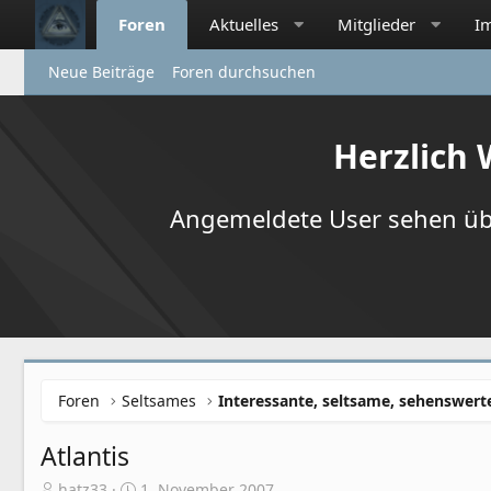
Foren
Aktuelles
Mitglieder
I
Neue Beiträge
Foren durchsuchen
Herzlich
Angemeldete User sehen übr
Foren
Seltsames
Interessante, seltsame, sehenswert
Atlantis
E
E
hatz33
1. November 2007