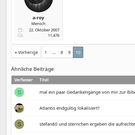
a-roy
Mensch
22. Oktober 2007
11.476
Vorherige
1
…
8
9
10
Ähnliche Beiträge
Verfasser
Titel
mal ein paar Gedankengänge von mir zur Bibe
S
Atlantis endgültig lokalisiert?
stefan80 und sternchen ergeben die aufrechte 
S