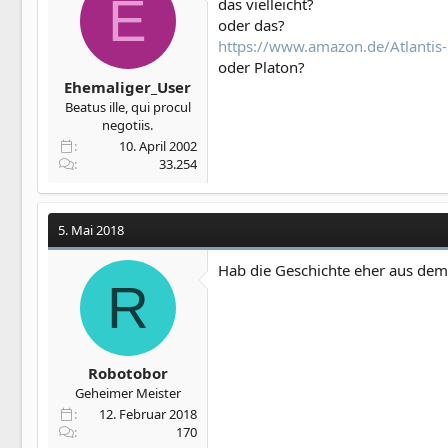
E
das vielleicht?
oder das?
https://www.amazon.de/Atlanti
oder Platon?
Ehemaliger_User
Beatus ille, qui procul
negotiis.
10. April 2002
33.254
5. Mai 2018
Hab die Geschichte eher aus dem
R
Robotobor
Geheimer Meister
12. Februar 2018
170