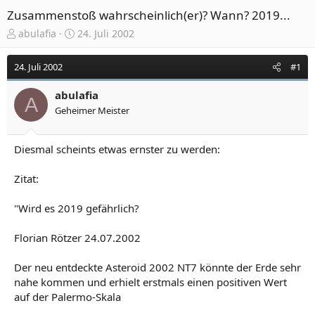
Zusammenstoß wahrscheinlich(er)? Wann? 2019...
E
E
abulafia
24. Juli 2002
r
r
s
s
24. Juli 2002
#1
t
t
e
e
abulafia
l
l
A
Geheimer Meister
l
l
e
t
r
a
Diesmal scheints etwas ernster zu werden:
m
Zitat:
"Wird es 2019 gefährlich?
Florian Rötzer 24.07.2002
Der neu entdeckte Asteroid 2002 NT7 könnte der Erde sehr
nahe kommen und erhielt erstmals einen positiven Wert
auf der Palermo-Skala