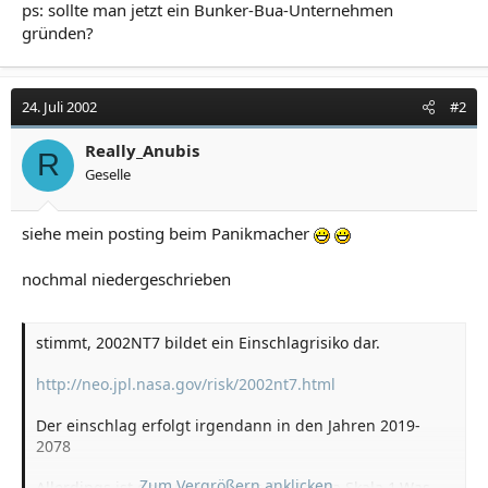
ps: sollte man jetzt ein Bunker-Bua-Unternehmen
gründen?
24. Juli 2002
#2
Really_Anubis
R
Geselle
siehe mein posting beim Panikmacher
nochmal niedergeschrieben
stimmt, 2002NT7 bildet ein Einschlagrisiko dar.
http://neo.jpl.nasa.gov/risk/2002nt7.html
Der einschlag erfolgt irgendann in den Jahren 2019-
2078
Zum Vergrößern anklicken....
Allerdings ist der Maximalwert der Torina Skala 1.Was