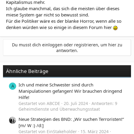
Kapitalismus mehr.
Ich glaube manchmal, das sich die meisten über dieses
miese System gar nicht so bewusst sind.
Für die Politiker wäre es der blanke Horror, wenn alle so
denken würden wie so einige in diesem Forum hier
Du musst dich einloggen oder registrieren, um hier zu
antworten.
Ähnliche Beiträge
Ich und meine Schwester sind durch
A
Manipulationen gefangen! Wir brauchen dringend
Hilfe!
Gestartet von ABCDE
20. Juli 2024
Antworten: 9
Geheimdienste und Überwachungsstaat
Neue Strategien des BND: „Wir suchen Terroristen!“
[m/ W :) /d:]
Gestartet von EinStakeholder
15. März 2024