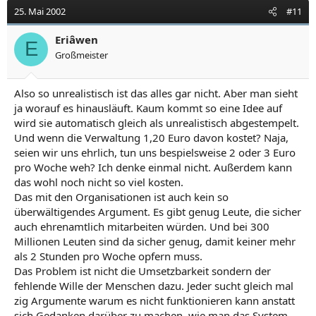
25. Mai 2002
#11
Eriâwen
E
Großmeister
Also so unrealistisch ist das alles gar nicht. Aber man sieht
ja worauf es hinausläuft. Kaum kommt so eine Idee auf
wird sie automatisch gleich als unrealistisch abgestempelt.
Und wenn die Verwaltung 1,20 Euro davon kostet? Naja,
seien wir uns ehrlich, tun uns bespielsweise 2 oder 3 Euro
pro Woche weh? Ich denke einmal nicht. Außerdem kann
das wohl noch nicht so viel kosten.
Das mit den Organisationen ist auch kein so
überwältigendes Argument. Es gibt genug Leute, die sicher
auch ehrenamtlich mitarbeiten würden. Und bei 300
Millionen Leuten sind da sicher genug, damit keiner mehr
als 2 Stunden pro Woche opfern muss.
Das Problem ist nicht die Umsetzbarkeit sondern der
fehlende Wille der Menschen dazu. Jeder sucht gleich mal
zig Argumente warum es nicht funktionieren kann anstatt
sich Gedanken darüber zu machen, wie man das System