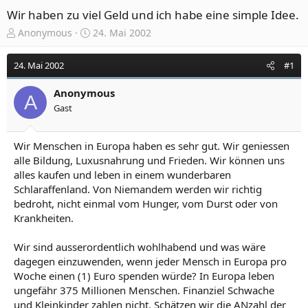
Wir haben zu viel Geld und ich habe eine simple Idee.
E
E
Anonymous
24. Mai 2002
r
r
s
s
24. Mai 2002
#1
t
t
e
e
Anonymous
l
l
A
Gast
l
l
e
t
r
a
Wir Menschen in Europa haben es sehr gut. Wir geniessen
m
alle Bildung, Luxusnahrung und Frieden. Wir können uns
alles kaufen und leben in einem wunderbaren
Schlaraffenland. Von Niemandem werden wir richtig
bedroht, nicht einmal vom Hunger, vom Durst oder von
Krankheiten.
Wir sind ausserordentlich wohlhabend und was wäre
dagegen einzuwenden, wenn jeder Mensch in Europa pro
Woche einen (1) Euro spenden würde? In Europa leben
ungefähr 375 Millionen Menschen. Finanziel Schwache
und Kleinkinder zahlen nicht. Schätzen wir die ANzahl der