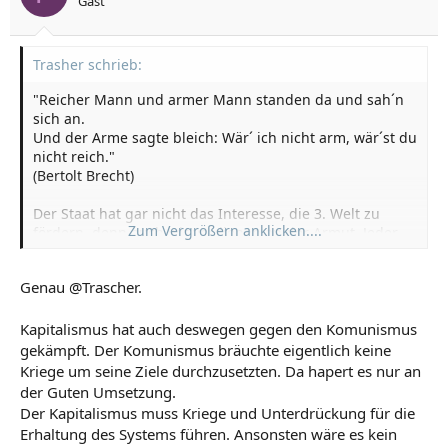
Gast
Trasher schrieb:
"Reicher Mann und armer Mann standen da und sah´n
sich an.
Und der Arme sagte bleich: Wär´ ich nicht arm, wär´st du
nicht reich."
(Bertolt Brecht)
Der Staat hat gar nicht das Interesse, die 3. Welt zu
Zum Vergrößern anklicken....
fördern, denn auch wir verdienen an der Armut. Jeder
von uns trägt mit seinen Konsumangwohnheiten dazu
bei, das wir uns an den Armen nur noch mehr
Genau @Trascher.
bereichern.
Kapitalismus hat auch deswegen gegen den Komunismus
gekämpft. Der Komunismus bräuchte eigentlich keine
Kriege um seine Ziele durchzusetzten. Da hapert es nur an
der Guten Umsetzung.
Der Kapitalismus muss Kriege und Unterdrückung für die
Erhaltung des Systems führen. Ansonsten wäre es kein