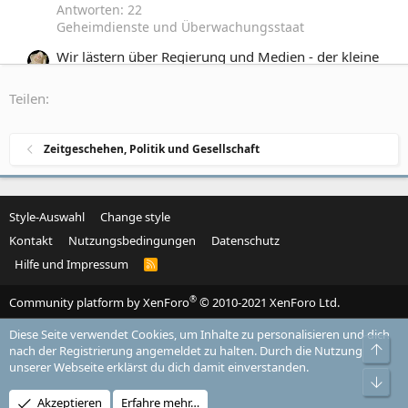
Antworten: 22
Geheimdienste und Überwachungsstaat
Wir lästern über Regierung und Medien - der kleine
Frustrierten-Stammtisch
Gestartet von Sonsee
2. Januar 2024
Antworten:
Teilen:
109
Zeitgeschehen, Politik und Gesellschaft
Zeitgeschehen, Politik und Gesellschaft
Matrix: Könnten wir uns in einer Simulation
befinden?
Gestartet von Holger1969
30. Juli 2023
Antworten:
305
Style-Auswahl
Change style
Philosophisches und Grundsätzliches
Kontakt
Nutzungsbedingungen
Datenschutz
Hilfe und Impressum
R
S
S
®
Community platform by XenForo
© 2010-2021 XenForo Ltd.
Diese Seite verwendet Cookies, um Inhalte zu personalisieren und dich
Obe
nach der Registrierung angemeldet zu halten. Durch die Nutzung
unserer Webseite erklärst du dich damit einverstanden.
Unt
Akzeptieren
Erfahre mehr…