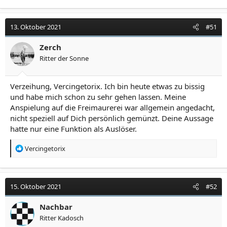
a
k
t
13. Oktober 2021
#51
i
o
Zerch
n
Ritter der Sonne
e
n
:
Verzeihung, Vercingetorix. Ich bin heute etwas zu bissig
und habe mich schon zu sehr gehen lassen. Meine
Anspielung auf die Freimaurerei war allgemein angedacht,
nicht speziell auf Dich persönlich gemünzt. Deine Aussage
hatte nur eine Funktion als Auslöser.
R
Vercingetorix
e
a
k
t
15. Oktober 2021
#52
i
o
Nachbar
n
Ritter Kadosch
e