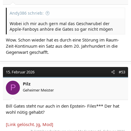
n
:
Andy386 schrieb:
Wobei ich mir auch gern mal das Geschwrubel der
Apple-Fanboys anhöre die Gates so gar nicht mögen
Wow. Schon wieder hat es durch eine Störung im Raum-
Zeit-Kontinuum ein Satz aus dem 20. Jahrhundert in die
Gegenwart geschafft.
15. Februar 2026
#53
Pilz
P
Geheimer Meister
Bill Gates steht nur auch in den Epstein- Files*** Der hat
wohl nötig gehabt?
[Link gelöscht. Jg, Mod]