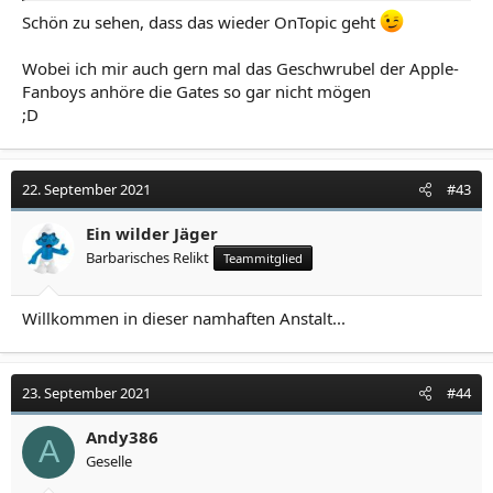
nichts ändern und die Welt afrikanisch werden wird:
Schön zu sehen, dass das wieder OnTopic geht
Anhang anzeigen 397
Wobei ich mir auch gern mal das Geschwrubel der Apple-
https://pbs.twimg.com/media/EYJPGKgXYAEuR98?
Fanboys anhöre die Gates so gar nicht mögen
format=jpg&name=medium
;D
Man könnte auch sagen, ich halte den Plan für
abgrundtief dämlich.
22. September 2021
#43
Ein wilder Jäger
Barbarisches Relikt
Teammitglied
Willkommen in dieser namhaften Anstalt...
23. September 2021
#44
Andy386
A
Geselle