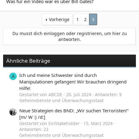
Was für ein Video war es über Bill Gates?
Vorherige
1
2
3
Du musst dich einloggen oder registrieren, um hier zu
antworten.
Ähnliche Beiträge
Ich und meine Schwester sind durch
A
Manipulationen gefangen! Wir brauchen dringend
Hilfe!
Gestartet von ABCDE
20. Juli 2024
Antworten: 9
Geheimdienste und Überwachungsstaat
Neue Strategien des BND: „Wir suchen Terroristen!“
[m/ W :) /d:]
Gestartet von EinStakeholder
15. März 2024
Antworten: 22
Geheimdienste und Überwachungsstaat