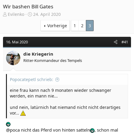
Wir bashen Bill Gates
E
E
Evilenko
24. April 2020
r
r
s
s
Vorherige
1
2
3
t
t
e
e
16. Mai 2020
#41
l
l
l
l
e
die Kriegerin
t
r
a
Ritter-Kommandeur des Tempels
m
Popocatepetl schrieb:
eine frau kann nach 9 monaten wieder schwanger
werden, ein mann nie...
und nein, latürnich hat niemand nicht nicht derartiges
vor...
@poca nicht das Pferd von hinten satteln
, schon mal