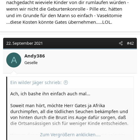
nachgedacht wieviele Kinder von dir rumlaufen würden -
wenn wir nicht die Geburtenkonrolle - Pille etc. hätten
und im Grunde für den Mann so einfach - Vasektomie
...diese Kosten könnte Gates übernehmen.....LOL.
22. September 2021
#42
Andy386
A
Geselle
Ein wilder Jäger schrieb:
Ach, ich bashe ihn einfach auch mal...
Soweit man hört, möchte Herr Gates ja Afrika
durchimpfen, all die tödlichen Seuchen bekämpfen und
von hinten durch die Brust ins Auge dafür sorgen, daß
die Ortsansässigen sich für weniger Kinde entscheiden.
Zum Vergrößern anklicken....
Warum das am Problem der Überbevölkerung rein gar