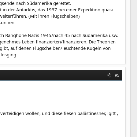
egsende nach Südamerika gerettet.
in der Antarktis, das 1937 bei einer Expedition quasi
eiterführen. (Mit ihren Flugscheiben)
 können.
s sich Ranghohe Nazis 1945/nach 45 nach Südamerika usw.
genehmes Leben finanzierten/finanzieren. Die Theorien
s gibt, auf denen Flugscheiben/leuchtende Kugeln von
osging...
#5
verteidigen wollen, und diese fiesen palästinesner, igitt ,