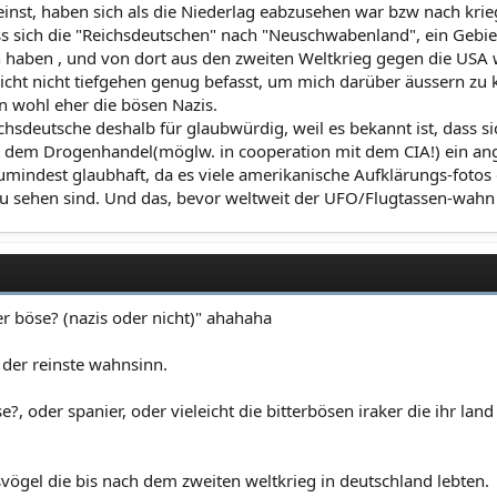
inst, haben sich als die Niederlag eabzusehen war bzw nach kri
s sich die "Reichsdeutschen" nach "Neuschwabenland", ein Gebiet 
haben , und von dort aus den zweiten Weltkrieg gegen die USA w
icht nicht tiefgehen genug befasst, um mich darüber äussern zu
n wohl eher die bösen Nazis.
eichsdeutsche deshalb für glaubwürdig, weil es bekannt ist, das
it dem Drogenhandel(möglw. in cooperation mit dem CIA!) ein an
zumindest glaubhaft, da es viele amerikanische Aufklärungs-foto
sehen sind. Und das, bevor weltweit der UFO/Flugtassen-wahn l
er böse? (nazis oder nicht)" ahahaha
n der reinste wahnsinn.
, oder spanier, oder vieleicht die bitterbösen iraker die ihr land 
svögel die bis nach dem zweiten weltkrieg in deutschland lebten.