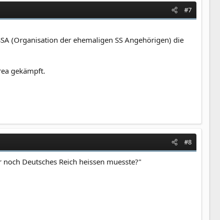
#7
SSA (Organisation der ehemaligen SS Angehörigen) die
rea gekämpft.
#8
mer noch Deutsches Reich heissen muesste?"