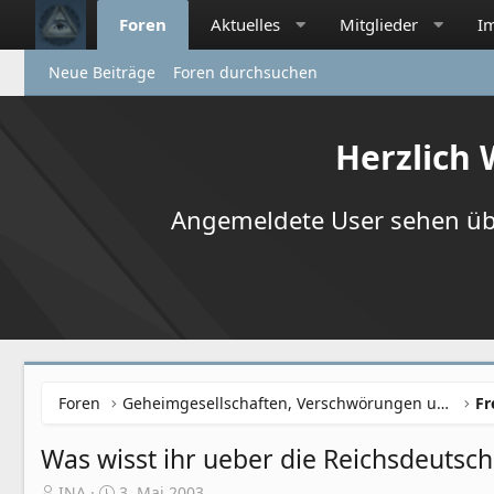
Foren
Aktuelles
Mitglieder
I
Neue Beiträge
Foren durchsuchen
Herzlich
Angemeldete User sehen übr
Foren
Geheimgesellschaften, Verschwörungen und NWO
Was wisst ihr ueber die Reichsdeutsc
E
E
INA
3. Mai 2003