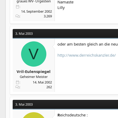
graues WV- Urgestein
Namaste
Lilly
14. September 2002
3.269
3. Mai 2003
oder am besten gleich an die neu
V
http://www.derreichskanzler.de/
Vril-Eulenspiegel
Geheimer Meister
14. Mai 2002
262
3. Mai 2003
R
eichsdeutsche :