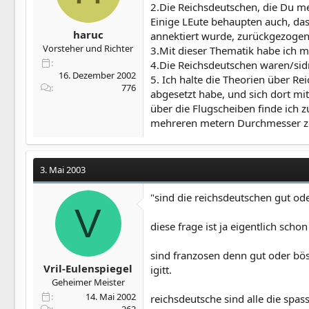
2.Die Reichsdeutschen, die Du me
Einige LEute behaupten auch, das
haruc
annektiert wurde, zurückgezogen 
Vorsteher und Richter
3.Mit dieser Thematik habe ich m
4.Die Reichsdeutschen waren/sid
16. Dezember 2002
5. Ich halte die Theorien über R
776
abgesetzt habe, und sich dort m
über die Flugscheiben finde ich 
mehreren metern Durchmesser zu 
3. Mai 2003
"sind die reichsdeutschen gut od
V
diese frage ist ja eigentlich scho
sind franzosen denn gut oder böse?
Vril-Eulenspiegel
igitt.
Geheimer Meister
14. Mai 2002
reichsdeutsche sind alle die spas