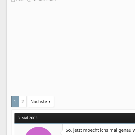
r
r
s
s
t
t
e
e
l
l
l
l
e
t
r
a
m
1
2
Nächste
3. Mai 2003
So, jetzt moecht ichs mal genau 