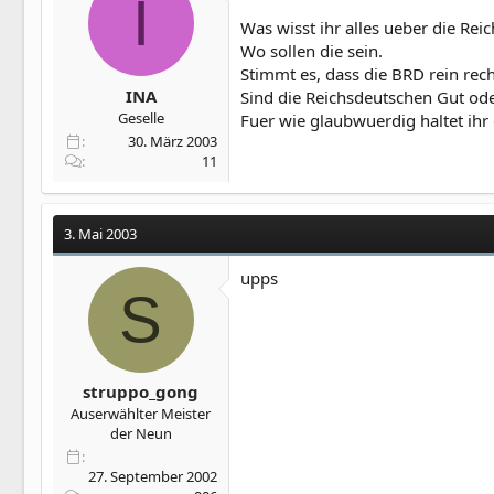
I
Was wisst ihr alles ueber die Re
Wo sollen die sein.
Stimmt es, dass die BRD rein rech
INA
Sind die Reichsdeutschen Gut ode
Geselle
Fuer wie glaubwuerdig haltet ihr
30. März 2003
11
3. Mai 2003
upps
S
struppo_gong
Auserwählter Meister
der Neun
27. September 2002