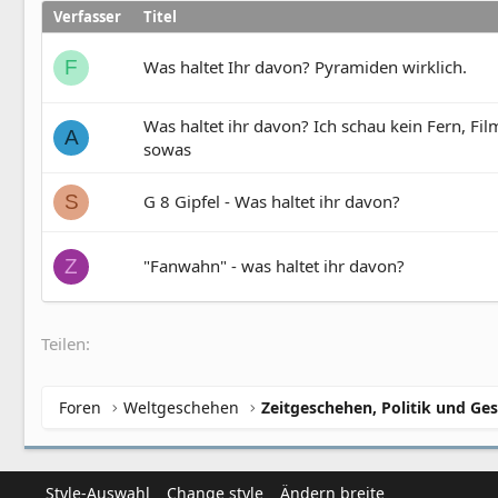
Verfasser
Titel
Was haltet Ihr davon? Pyramiden wirklich.
F
Was haltet ihr davon? Ich schau kein Fern, Fi
A
sowas
G 8 Gipfel - Was haltet ihr davon?
S
"Fanwahn" - was haltet ihr davon?
Z
Teilen:
Foren
Weltgeschehen
Zeitgeschehen, Politik und Ges
Style-Auswahl
Change style
Ändern breite