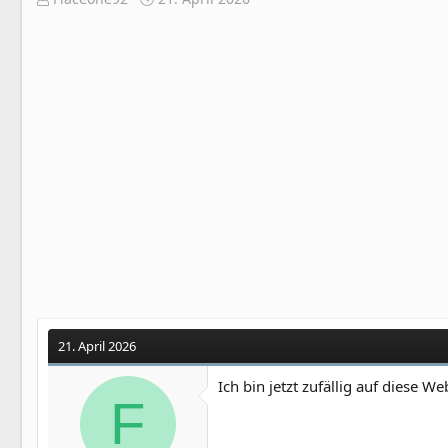
r
r
s
s
t
t
e
e
l
l
l
l
e
t
r
a
m
21. April 2026
Ich bin jetzt zufällig auf diese W
F