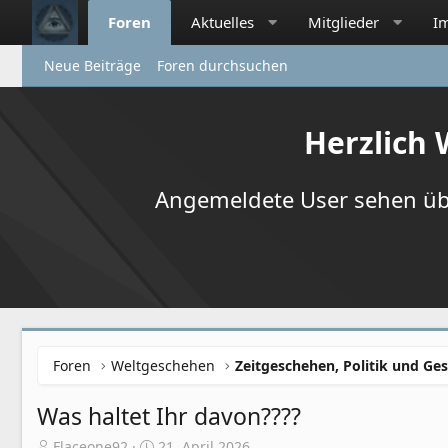
Foren
Aktuelles
Mitglieder
I
Neue Beiträge
Foren durchsuchen
Herzlich
Angemeldete User sehen übr
Foren
Weltgeschehen
Zeitgeschehen, Politik und Ges
Was haltet Ihr davon????
E
E
Flaceone92
21. April 2026