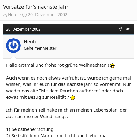
Vorsätze für's nächste Jahr
E
E
Heuli
20. Dezember 2002
r
r
s
s
20. Dezember 2002
#1
t
t
e
e
Heuli
l
l
Geheimer Meister
l
l
e
t
r
a
Hallo erstmal und frohe rot-grüne Weihnachten !
m
Auch wenn es noch etwas verfrüht ist, würde ich gerne mal
wissen, was ihr euch für das nächste Jahr so vornehmt. Nur
wieder das alte "Mit dem Rauchen aufhören" oder doch
etwas mit Bezug zur Realität ?
Ich für meinen Teil halte mich an meinen Lebensplan, der
auch an meiner Wand hängt :
1) Selbstbeherrschung
2) Selbstfüllung [Anm. : mit Licht und Liebe, mal