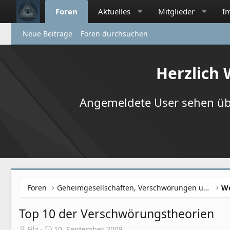
Foren
Aktuelles
Mitglieder
I
Neue Beiträge
Foren durchsuchen
Herzlich
Angemeldete User sehen übr
Foren
Geheimgesellschaften, Verschwörungen und NWO
Top 10 der Verschwörungstheorien
E
E
Filz
10. September 2008