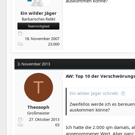
auskommen könne?
Ein wilder Jäger
Barbarisches Relikt
Teammitglied
18. November 2007
23.000
3. November 2013
AW: Top 10 der Verschwörung
T
Ein wilder Jäger schrieb:
Zweifellos werde ich es bereue
Theosoph
auskommen könne?
Großmeister
27. Oktober 2013
63
Ich hatte die 2.000 qm damals, al
angenommener Wert. Aber ganz ehr