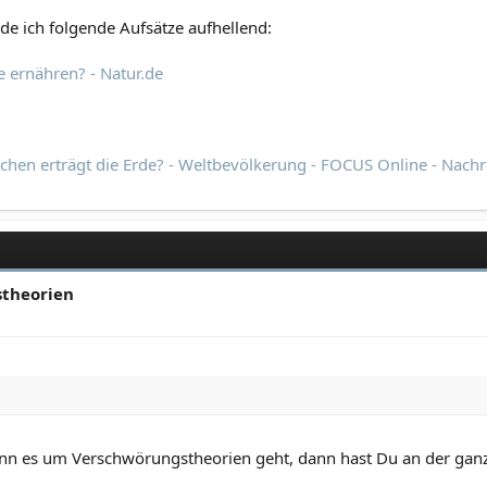
 ich folgende Aufsätze aufhellend:
 ernähren? - Natur.de
chen erträgt die Erde? - Weltbevölkerung - FOCUS Online - Nachr
stheorien
wenn es um Verschwörungstheorien geht, dann hast Du an der gan