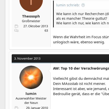
lumin schrieb:
Wie kann ich nur Recherchen (d
Theosoph
als es mancher Theorie guttut?
Großmeister
Wie kann ich nur, wie kann ich nu
27. Oktober 2013
63
Wenn die Wahrheit im Focus stünd
unlogisch wäre, ebenso wenig.
3. November 2013
AW: Top 10 der Verschwörung
Vielleicht gibst du demnächst ma
Dein MAssstab ist nicht meiner.
Interessant ist aber, wie jemand
lumin
Bedroullie gerät, dass er die "Ü
Auserwählter Meister
der Neun
29. Januar 2010