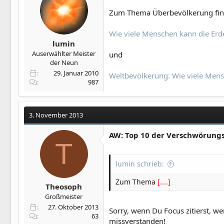
Zum Thema Überbevölkerung finde
Wie viele Menschen kann die Erde
lumin
Auserwählter Meister
und
der Neun
29. Januar 2010
Weltbevölkerung: Wie viele Mens
987
3. November 2013
AW: Top 10 der Verschwörung
T
lumin schrieb:
Zum Thema
[....]
Theosoph
Großmeister
27. Oktober 2013
Sorry, wenn Du Focus zitierst, 
63
missverstanden!