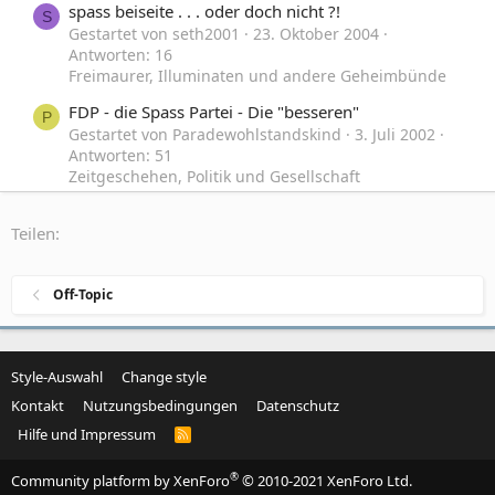
spass beiseite . . . oder doch nicht ?!
S
Gestartet von seth2001
23. Oktober 2004
Antworten: 16
Freimaurer, Illuminaten und andere Geheimbünde
FDP - die Spass Partei - Die "besseren"
P
Gestartet von Paradewohlstandskind
3. Juli 2002
Antworten: 51
Zeitgeschehen, Politik und Gesellschaft
Anders leben
Teilen:
Gestartet von Giacomo_S
7. Januar 2024
Antworten: 56
Zeitgeschehen, Politik und Gesellschaft
Off-Topic
Style-Auswahl
Change style
Kontakt
Nutzungsbedingungen
Datenschutz
Hilfe und Impressum
R
S
S
®
Community platform by XenForo
© 2010-2021 XenForo Ltd.