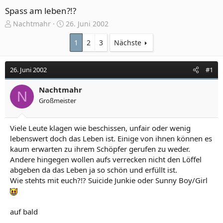
Spass am leben?!?
E
E
Nachtmahr
26. Juni 2002
r
r
s
s
1
2
3
Nächste
t
t
e
e
26. Juni 2002
#1
l
l
l
l
e
Nachtmahr
t
N
r
a
Großmeister
m
Viele Leute klagen wie beschissen, unfair oder wenig
lebenswert doch das Leben ist. Einige von ihnen können es
kaum erwarten zu ihrem Schöpfer gerufen zu weder.
Andere hingegen wollen aufs verrecken nicht den Löffel
abgeben da das Leben ja so schön und erfüllt ist.
Wie stehts mit euch?!? Suicide Junkie oder Sunny Boy/Girl
auf bald