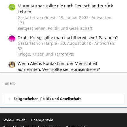
Murat Kurnaz sollte nie nach Deutschland zurück
G
kehren
Gestartet von Guest
19. Januar 2007
Antworten:
171
Zeitgeschehen, Politik und Gesellschaft
Droht Krieg, sollte man fluchtbereit sein? Paranoia?
Gestartet von Harpie
20. August 2018
Antworten:
52
Kriege, Krisen und Terrorakte
Wenn Aliens Kontakt mit der Menschheit
aufnehmen. Wer sollte sie repräsentieren?
Gestartet von Aragon70
9. Mai 2018
Antworten: 33
Off-Topic
Teilen:
(Wie) sollte der IS aufgehalten werden?
Gestartet von a-roy
18. November 2015
Antworten:
Zeitgeschehen, Politik und Gesellschaft
195
Zeitgeschehen, Politik und Gesellschaft
Style-Auswahl
Change style