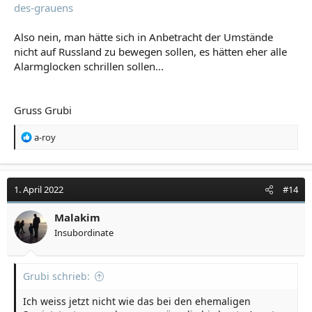
des-grauens
Also nein, man hätte sich in Anbetracht der Umstände
nicht auf Russland zu bewegen sollen, es hätten eher alle
Alarmglocken schrillen sollen...
Gruss Grubi
R
a-roy
e
a
k
t
1. April 2022
#14
i
o
Malakim
n
Insubordinate
e
n
:
Grubi schrieb:
Ich weiss jetzt nicht wie das bei den ehemaligen