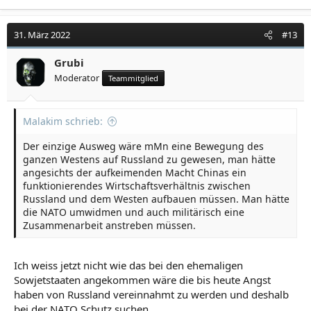
a
k
t
31. März 2022
#13
i
o
Grubi
n
Moderator
Teammitglied
e
n
:
Malakim schrieb:
Der einzige Ausweg wäre mMn eine Bewegung des
ganzen Westens auf Russland zu gewesen, man hätte
angesichts der aufkeimenden Macht Chinas ein
funktionierendes Wirtschaftsverhältnis zwischen
Russland und dem Westen aufbauen müssen. Man hätte
die NATO umwidmen und auch militärisch eine
Zusammenarbeit anstreben müssen.
Ich weiss jetzt nicht wie das bei den ehemaligen
Sowjetstaaten angekommen wäre die bis heute Angst
haben von Russland vereinnahmt zu werden und deshalb
bei der NATO Schutz suchen.