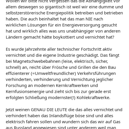
Wollen wir bitte nicht vergessen das die Abhängigkeit vor
allem deswegen so gigantisch ist weil wir eine dumme und
selbstzerstörerische Energiepolitik betreiben und betrieben
haben. Die auch beinhaltet hat das man NIE nach
wirklichen Lösungen für ein Energieversorgung gesucht
hat und wirklich alles was uns unabhängiger von anderen
Ländern gemacht hätte boykottiert und vernichtet hat?
Es wurde Jahrzehnte aller technischer Fortschritt aktiv
vernichtet und die eigene Industrie geschädigt. Das fängt
bei Magnetschwebebahnen (leise, elektrisch, sicher,
schnell) an, reicht über Frösche und Grillen die den Bau
effizienterer (=Umweltfreundlicher) Verkehrsführungen
verhinderten, verhinderung und Vernichtung jeglicher
Forschung an modernen Kernkraftwerken und
Kernfusionsenergie und zieht sich bis zur gerade erst
erfolgten Schließung modernster(!) Kohlekraftwerke.
Jetzt weinen GENAU DIE LEUTE die das alles vernichtet und
verhindert haben das Inlandsflüge böse sind und alles
elektrisch fahren sollen und wundern sich das wir auf Gas
aus Russland angewiesen sind unter anderem weil man