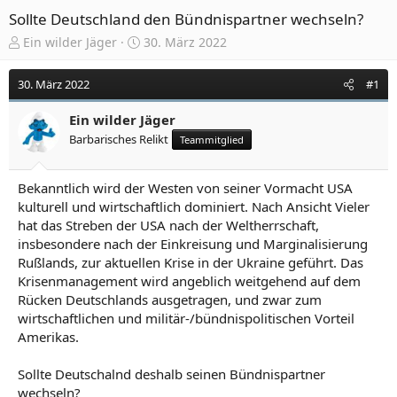
Sollte Deutschland den Bündnispartner wechseln?
E
E
Ein wilder Jäger
30. März 2022
r
r
s
s
30. März 2022
#1
t
t
e
e
Ein wilder Jäger
l
l
Barbarisches Relikt
Teammitglied
l
l
e
t
r
a
Bekanntlich wird der Westen von seiner Vormacht USA
m
kulturell und wirtschaftlich dominiert. Nach Ansicht Vieler
hat das Streben der USA nach der Weltherrschaft,
insbesondere nach der Einkreisung und Marginalisierung
Rußlands, zur aktuellen Krise in der Ukraine geführt. Das
Krisenmanagement wird angeblich weitgehend auf dem
Rücken Deutschlands ausgetragen, und zwar zum
wirtschaftlichen und militär-/bündnispolitischen Vorteil
Amerikas.
Sollte Deutschalnd deshalb seinen Bündnispartner
wechseln?