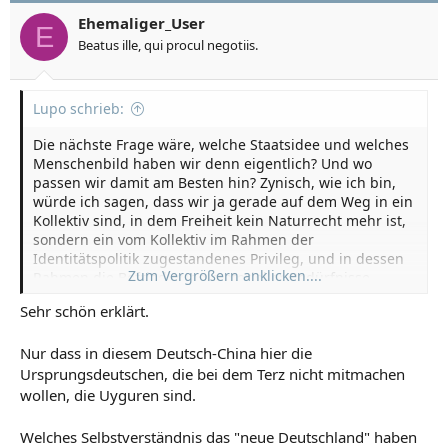
Ehemaliger_User
E
Beatus ille, qui procul negotiis.
Lupo schrieb:
Die nächste Frage wäre, welche Staatsidee und welches
Menschenbild haben wir denn eigentlich? Und wo
passen wir damit am Besten hin? Zynisch, wie ich bin,
würde ich sagen, dass wir ja gerade auf dem Weg in ein
Kollektiv sind, in dem Freiheit kein Naturrecht mehr ist,
sondern ein vom Kollektiv im Rahmen der
Identitätspolitik zugestandenes Privileg, und in dessen
Zum Vergrößern anklicken....
Rahmen die Befriedigung materieller Bedürfnisse
zugeteilt wird, die von der Mangelwirtschaft nicht mehr
Sehr schön erklärt.
flächendeckend befriedigt werden können. Damit
würden wir am Besten in die Nähe von China passen.
Nur dass in diesem Deutsch-China hier die
Ursprungsdeutschen, die bei dem Terz nicht mitmachen
wollen, die Uyguren sind.
Welches Selbstverständnis das "neue Deutschland" haben