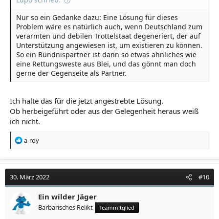
Nur so ein Gedanke dazu: Eine Lösung für dieses
Problem wäre es natürlich auch, wenn Deutschland zum
verarmten und debilen Trottelstaat degeneriert, der auf
Unterstützung angewiesen ist, um existieren zu können.
So ein Bündnispartner ist dann so etwas ähnliches wie
eine Rettungsweste aus Blei, und das gönnt man doch
gerne der Gegenseite als Partner.
Ich halte das für die jetzt angestrebte Lösung.
Ob herbeigeführt oder aus der Gelegenheit heraus weiß
ich nicht.
R
a-roy
e
a
k
t
30. März 2022
#10
i
o
Ein wilder Jäger
n
Barbarisches Relikt
Teammitglied
e