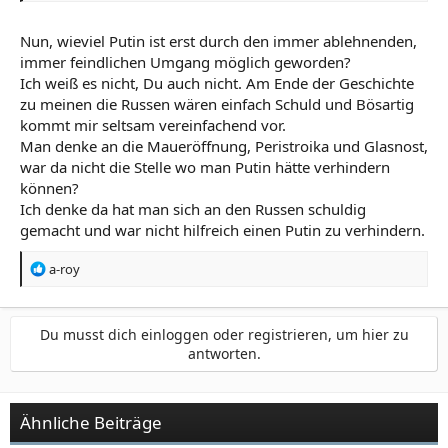
nicht auf Russland zu bewegen sollen, es hätten eher
alle Alarmglocken schrillen sollen...
Nun, wieviel Putin ist erst durch den immer ablehnenden,
immer feindlichen Umgang möglich geworden?
Ich weiß es nicht, Du auch nicht. Am Ende der Geschichte
zu meinen die Russen wären einfach Schuld und Bösartig
kommt mir seltsam vereinfachend vor.
Man denke an die Maueröffnung, Peristroika und Glasnost,
war da nicht die Stelle wo man Putin hätte verhindern
können?
Ich denke da hat man sich an den Russen schuldig
gemacht und war nicht hilfreich einen Putin zu verhindern.
R
a-roy
e
a
k
Du musst dich einloggen oder registrieren, um hier zu
t
antworten.
i
o
n
e
Ähnliche Beiträge
n
: