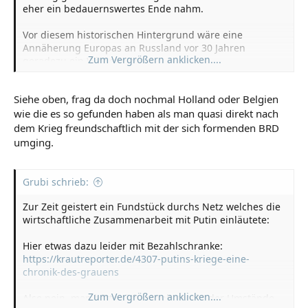
eher ein bedauernswertes Ende nahm.
Vor diesem historischen Hintergrund wäre eine
Annäherung Europas an Russland vor 30 Jahren
Zum Vergrößern anklicken....
geradezu ein Witz gewesen.
Siehe oben, frag da doch nochmal Holland oder Belgien
wie die es so gefunden haben als man quasi direkt nach
dem Krieg freundschaftlich mit der sich formenden BRD
umging.
Grubi schrieb:
Zur Zeit geistert ein Fundstück durchs Netz welches die
wirtschaftliche Zusammenarbeit mit Putin einläutete:
Hier etwas dazu leider mit Bezahlschranke:
https://krautreporter.de/4307-putins-kriege-eine-
chronik-des-grauens
Zum Vergrößern anklicken....
Also nein, man hätte sich in Anbetracht der Umstände