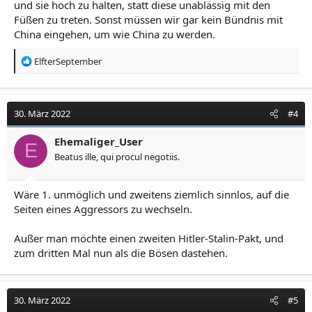
und sie hoch zu halten, statt diese unablässig mit den
Füßen zu treten. Sonst müssen wir gar kein Bündnis mit
China eingehen, um wie China zu werden.
R
ElfterSeptember
e
a
k
t
30. März 2022
#4
i
o
Ehemaliger_User
E
n
Beatus ille, qui procul negotiis.
e
n
:
Wäre 1. unmöglich und zweitens ziemlich sinnlos, auf die
Seiten eines Aggressors zu wechseln.
Außer man möchte einen zweiten Hitler-Stalin-Pakt, und
zum dritten Mal nun als die Bösen dastehen.
30. März 2022
#5