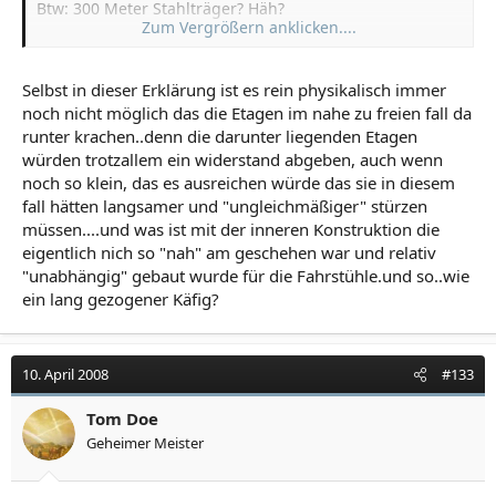
Btw: 300 Meter Stahlträger? Häh?
Zum Vergrößern anklicken....
Naja, ich muss erstmal Feierabend machen, evtl.
Selbst in dieser Erklärung ist es rein physikalisch immer
schreibe ich heute abend nochmal was ...
noch nicht möglich das die Etagen im nahe zu freien fall da
runter krachen..denn die darunter liegenden Etagen
würden trotzallem ein widerstand abgeben, auch wenn
noch so klein, das es ausreichen würde das sie in diesem
fall hätten langsamer und "ungleichmäßiger" stürzen
müssen....und was ist mit der inneren Konstruktion die
eigentlich nich so "nah" am geschehen war und relativ
"unabhängig" gebaut wurde für die Fahrstühle.und so..wie
ein lang gezogener Käfig?
10. April 2008
#133
Tom Doe
Geheimer Meister