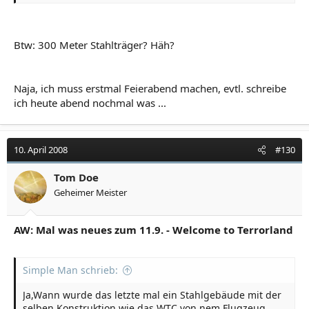
unteren Geschosse fielen.
Dass die darunter liegenden Geschosse sicher nicht
ausgelegt waren um das obere
Btw: 300 Meter Stahlträger? Häh?
viertel,fünftel,sechstel..was auch immer, aufzufangen ist
sicherlich klar.Ergo riß es die eben mit hinunter...ne
ganz normale Kettenreaktion.Ich weiß wirklich nicht was
daran so
Naja, ich muss erstmal Feierabend machen, evtl. schreibe
verschwörerisch,unlogisch,unnatürlich..wasweißich...sei
ich heute abend nochmal was ...
n soll?!
10. April 2008
#130
Tom Doe
Geheimer Meister
AW: Mal was neues zum 11.9. - Welcome to Terrorland
Simple Man schrieb:
Ja,Wann wurde das letzte mal ein Stahlgebäude mit der
selben Konstruktion wie das WTC von nem Flugzeug