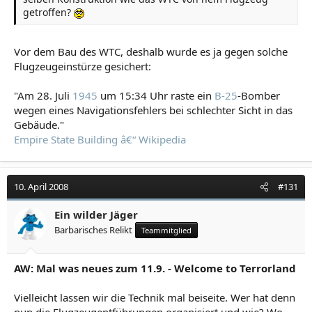
getroffen?
Vor dem Bau des WTC, deshalb wurde es ja gegen solche
Flugzeugeinstürze gesichert:
"Am 28. Juli
1945
um 15:34 Uhr raste ein
B-25
-Bomber
wegen eines Navigationsfehlers bei schlechter Sicht in das
Gebäude."
Empire State Building â€“ Wikipedia
10. April 2008
#131
Ein wilder Jäger
Barbarisches Relikt
Teammitglied
AW: Mal was neues zum 11.9. - Welcome to Terrorland
Vielleicht lassen wir die Technik mal beiseite. Wer hat denn
nun die Flugzeugentführungen organisiert und wie? Wo