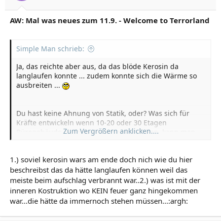
AW: Mal was neues zum 11.9. - Welcome to Terrorland
Simple Man schrieb:
Ja, das reichte aber aus, da das blöde Kerosin da
langlaufen konnte ... zudem konnte sich die Wärme so
ausbreiten ...
Du hast keine Ahnung von Statik, oder? Was sich für
Kräfte entwickeln wenn 10-20 oder 30 Etagen
Zum Vergrößern anklicken....
Bürogebäude einfach so nach unten fallen, kann man
sich eigentlich denken. Und der Gedanke. dass so ein
Stahlträgerchen dem auch nur irgendwas
1.) soviel kerosin wars am ende doch nich wie du hier
entgegenzusetzen hat, ja, der hat schon was komisches.
beschreibst das da hätte langlaufen können weil das
meiste beim aufschlag verbrannt war..2.) was ist mit der
Wann wurde das letzte mal ein Stahlgebäude mit der
inneren Kostruktion wo KEIN feuer ganz hingekommen
selben Konstruktion wie das WTC von nem Flugzeug
war...die hätte da immernoch stehen müssen...:argh:
getroffen?