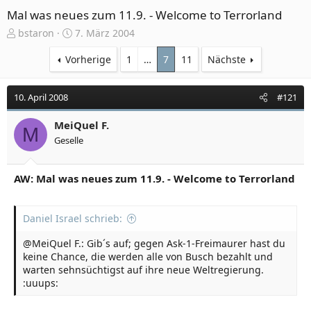
Mal was neues zum 11.9. - Welcome to Terrorland
E
E
bstaron
7. März 2004
r
r
s
s
Vorherige
1
…
7
11
Nächste
t
t
e
e
10. April 2008
#121
l
l
l
l
e
MeiQuel F.
t
M
r
a
Geselle
m
AW: Mal was neues zum 11.9. - Welcome to Terrorland
Daniel Israel schrieb:
@MeiQuel F.: Gib´s auf; gegen Ask-1-Freimaurer hast du
keine Chance, die werden alle von Busch bezahlt und
warten sehnsüchtigst auf ihre neue Weltregierung.
:uuups: