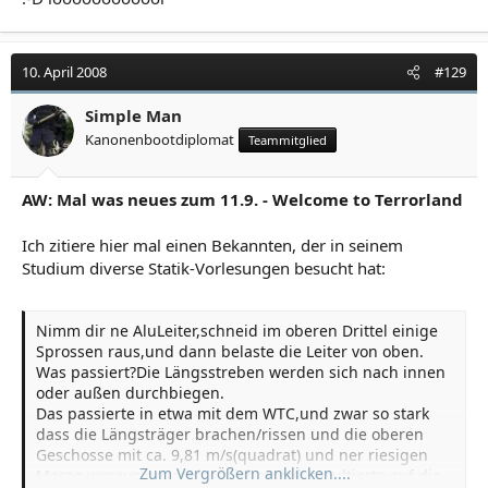
langgelaufen...
10. April 2008
#129
Simple Man
Kanonenbootdiplomat
Teammitglied
AW: Mal was neues zum 11.9. - Welcome to Terrorland
Ich zitiere hier mal einen Bekannten, der in seinem
Studium diverse Statik-Vorlesungen besucht hat:
Nimm dir ne AluLeiter,schneid im oberen Drittel einige
Sprossen raus,und dann belaste die Leiter von oben.
Was passiert?Die Längsstreben werden sich nach innen
oder außen durchbiegen.
Das passierte in etwa mit dem WTC,und zwar so stark
dass die Längsträger brachen/rissen und die oberen
Geschosse mit ca. 9,81 m/s(quadrat) und ner riesigen
Zum Vergrößern anklicken....
Masse,woraus ne unglaubliche Kraft resultierte,auf die