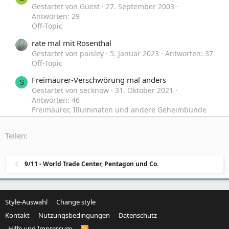
Gestartet von Guest
27. September 2003
Antworten: 29
Off-Topic
rate mal mit Rosenthal
Gestartet von paisley
5. Januar 2023
Antworten: 37
Off-Topic
Freimaurer-Verschwörung mal anders
S
Gestartet von secknow
31. Oktober 2021
Antworten: 46
Freimaurer, Illuminaten und andere Geheimbünde
Verfassung und Grundgesetz mal wieder
E
Teilen:
Gestartet von Ehemaliger_User
25. August 2021
Antworten: 51
Zeitgeschehen, Politik und Gesellschaft
9/11 - World Trade Center, Pentagon und Co.
Style-Auswahl
Change style
Kontakt
Nutzungsbedingungen
Datenschutz
Hilfe und Impressum
R