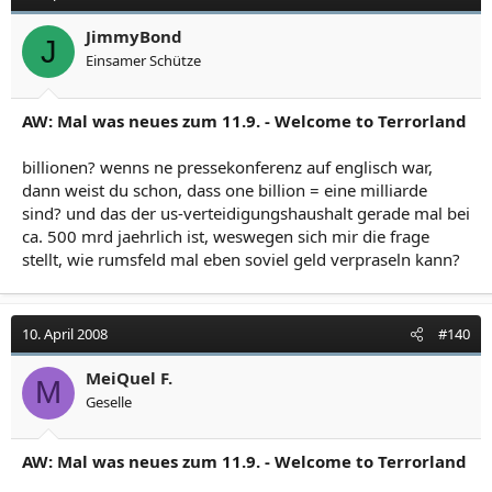
Boden, keine Wrackstücke, nix!
JimmyBond
Warum ist das Pentagon-Flugzeug ausgerechnet in
J
Einsamer Schütze
einen frisch renovierten und fast leeren Flügel des
Pentagon gekracht, an der exakt entferntesten Stelle von
Rumsfelds Frühstückszimmer? Ausgerechnet in den
AW: Mal was neues zum 11.9. - Welcome to Terrorland
Flügel, der gerade eben gegen Flugzeugeinstürze
gesichert wurde mit Stahlverstärkungen,
billionen? wenns ne pressekonferenz auf englisch war,
Kevlarverkleidung und halbtonnenschweren
Sicherheitsscheiben? Die Einzige Abteilung, die da
dann weist du schon, dass one billion = eine milliarde
schon wieder eingezogen war, war die Buchhaltung, die
sind? und das der us-verteidigungshaushalt gerade mal bei
gerade untersucht hatte, wohin Rumsfeld 3,5 Milliarden
ca. 500 mrd jaehrlich ist, weswegen sich mir die frage
Dollar verplempert hat. Na so ein praktischer Zufall ^^
stellt, wie rumsfeld mal eben soviel geld verpraseln kann?
Und was macht Rumsfeld? Nach dem Pentagon-
Einschlag rennt er raus und inspiziert die Unfallstelle,
10. April 2008
#140
als ob das sein Job wäre. Rennt noch neben der Bahre
eines Verletzten her und hält die Infusionsflasche! Satte
zwei Stunden macht der Verteidigungsminister alles,
MeiQuel F.
M
nur nicht seinen Job!
Geselle
AW: Mal was neues zum 11.9. - Welcome to Terrorland