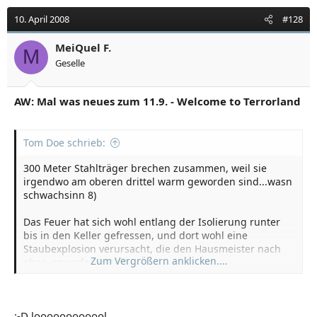
10. April 2008
#128
MeiQuel F.
M
Geselle
AW: Mal was neues zum 11.9. - Welcome to Terrorland
Tom Doe schrieb:
300 Meter Stahlträger brechen zusammen, weil sie
irgendwo am oberen drittel warm geworden sind...wasn
schwachsinn 8)
Das Feuer hat sich wohl entlang der Isolierung runter
bis in den Keller gefressen, und dort wohl eine
Staubexplosion verursacht, die den Hausmeister nach
Zum Vergrößern anklicken....
oben geworfen hat
:-D loooooooooool
Klar, das bereits explodierte Kerosin ist da