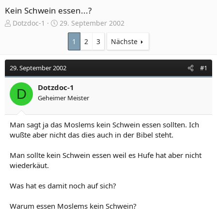
Kein Schwein essen...?
E
E
Dotzdoc-1
29. September 2002
r
r
s
s
1
2
3
Nächste
t
t
e
e
29. September 2002
#1
l
l
l
l
e
Dotzdoc-1
t
D
r
a
Geheimer Meister
m
Man sagt ja das Moslems kein Schwein essen sollten. Ich
wußte aber nicht das dies auch in der Bibel steht.
Man sollte kein Schwein essen weil es Hufe hat aber nicht
wiederkäut.
Was hat es damit noch auf sich?
Warum essen Moslems kein Schwein?