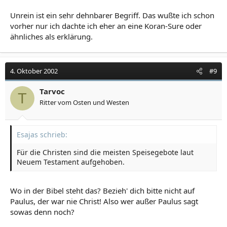
Warum essen Moslems kein Schwein?
Moslems essen in erster Linie deswegen kein Schwein,
Unrein ist ein sehr dehnbarer Begriff. Das wußte ich schon
weil es als unrein angesehen wird (wie Deighton es
vorher nur ich dachte ich eher an eine Koran-Sure oder
schon angedeutet hatte).
ähnliches als erklärung.
4. Oktober 2002
#9
Tarvoc
T
Ritter vom Osten und Westen
Esajas schrieb:
Für die Christen sind die meisten Speisegebote laut
Neuem Testament aufgehoben.
Wo in der Bibel steht das? Bezieh' dich bitte nicht auf
Paulus, der war nie Christ! Also wer außer Paulus sagt
sowas denn noch?