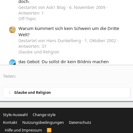
doch.
Gestartet von Ask1 Blog
6. November 2009
Antworten: 1
Off-Topic
Warum kümmert sich kein Schwein um die Dritte
Welt?
Gestartet von Hans Dunkelberg
1. Oktober 2002
Antworten: 37
Glaube und Religion
das Gebot: Du sollst dir kein Bildnis machen
Gestartet von Manesse
17. April 2019
Antworten:
11
Teilen:
Glaube und Religion
Warum hat der Mensch kein Fell?
A
Glaube und Religion
Gestartet von allbach
29. September 2018
Antworten: 40
Glaube und Religion
Style-Auswahl
Change style
Kontakt
Nutzungsbedingungen
Datenschutz
Hilfe und Impressum
R