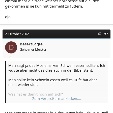
einmal mehr die frage welcher hornochse auf die idee
gekommen is ne kuh mit tiermehl zu füttern.
ojo
2. Oktober 2002
#7
DesertEagle
D
Geheimer Meister
Man sagt ja das Moslems kein Schwein essen sollten. Ich
wußte aber nicht das dies auch in der Bibel steht.
Man sollte kein Schwein essen weil es Hufe hat aber
nicht wiederkäut.
Was hat es damit noch auf sich?
Zum Vergrößern anklicken....
Warum essen Moslems kein Schwein?
Moslems essen in erster Linie deswegen kein Schwein, weil