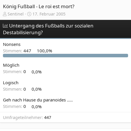
König Fußball - Le roi est mort?
E
E
Sentinel
17. Februar 2005
r
r
s
s
Untergang des Fußballs zur sozialen
t
t
Destabilisierung?
e
e
l
l
Nonsens
l
l
Stimmen:
447
100,0%
e
t
r
a
m
Möglich
Stimmen:
0
0,0%
Logisch
Stimmen:
0
0,0%
Geh nach Hause du paranoides .....
Stimmen:
0
0,0%
Umfrageteilnehmer
447