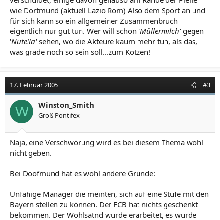
verschuldet, einige davon genauso am Rande der Pleite
wie Dortmund (aktuell Lazio Rom) Also dem Sport an und
für sich kann so ein allgemeiner Zusammenbruch
eigentlich nur gut tun. Wer will schon '
Müllermilch'
gegen
'
Nutella'
sehen, wo die Akteure kaum mehr tun, als das,
was grade noch so sein soll...zum Kotzen!
17. Februar 2005
#3
Winston_Smith
W
Groß-Pontifex
Naja, eine Verschwörung wird es bei diesem Thema wohl
nicht geben.
Bei Doofmund hat es wohl andere Gründe:
Unfähige Manager die meinten, sich auf eine Stufe mit den
Bayern stellen zu können. Der FCB hat nichts geschenkt
bekommen. Der Wohlsatnd wurde erarbeitet, es wurde