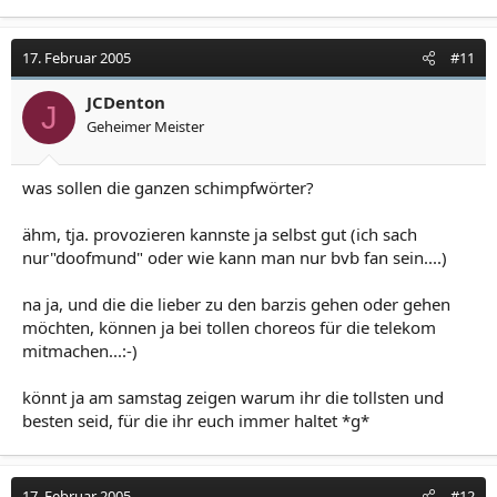
17. Februar 2005
#11
JCDenton
J
Geheimer Meister
was sollen die ganzen schimpfwörter?
ähm, tja. provozieren kannste ja selbst gut (ich sach
nur"doofmund" oder wie kann man nur bvb fan sein....)
na ja, und die die lieber zu den barzis gehen oder gehen
möchten, können ja bei tollen choreos für die telekom
mitmachen...:-)
könnt ja am samstag zeigen warum ihr die tollsten und
besten seid, für die ihr euch immer haltet *g*
17. Februar 2005
#12