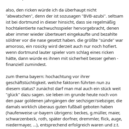
also, den ricken würde ich da überhaupt nicht
"abwatschen", denn der ist sozusagen "BVB-azubi". seltsam
ist bei dortmund in dieser hinsicht, dass sie regelmäßig
hochtalentierte nachwuchsspieler hervorgebracht, denen
aber immer wieder überteuert eingekaufte und bezahlte
söldner vor die nase gesetzt haben. die größte "sünde" war
amoroso, ein rosicky wird derzeit auch nur noch hofiert.
wenn dortmund lauter spieler vom schlag eines ricken
hätte, dann würde es ihnen mit sicherheit besser gehen -
finanziell zumindest.
zum thema bayern: hochachtung vor ihrer
geschäftstüchtigkeit. welche faktoren führten nun zu
diesem status? zunächst darf man mal auch ein stück weit
"glück" dazu sagen. sie leben im grunde heute noch von
den paar goldenen jahrgängen der sechziger/siebziger, die
damals wirklich überaus guten fußball geboten haben
(haufenweise ur-bayern übrigens: beckes, g.müller, maier,
schwarzenbeck, roth, später dorfner, dremmler, flick, auge,
niedermayer, ...), entsprechend erfolgreich waren und z.t.