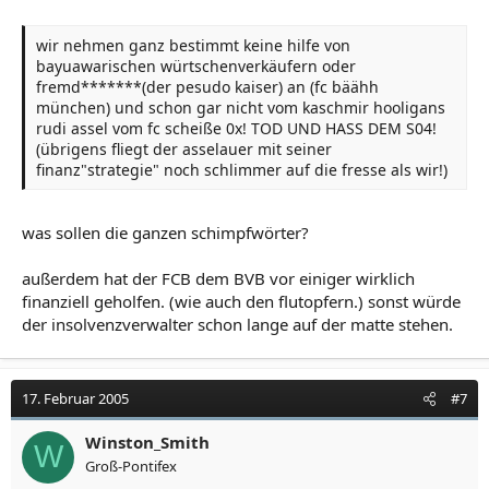
wir nehmen ganz bestimmt keine hilfe von
bayuawarischen würtschenverkäufern oder
fremd*******(der pesudo kaiser) an (fc bäähh
münchen) und schon gar nicht vom kaschmir hooligans
rudi assel vom fc scheiße 0x! TOD UND HASS DEM S04!
(übrigens fliegt der asselauer mit seiner
finanz"strategie" noch schlimmer auf die fresse als wir!)
was sollen die ganzen schimpfwörter?
außerdem hat der FCB dem BVB vor einiger wirklich
finanziell geholfen. (wie auch den flutopfern.) sonst würde
der insolvenzverwalter schon lange auf der matte stehen.
17. Februar 2005
#7
Winston_Smith
W
Groß-Pontifex