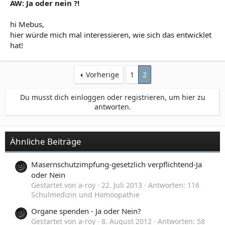
AW: Ja oder nein ?!
hi Mebus,
hier würde mich mal interessieren, wie sich das entwicklet
hat!
Vorherige
1
2
Du musst dich einloggen oder registrieren, um hier zu
antworten.
Ähnliche Beiträge
Masernschutzimpfung-gesetzlich verpflichtend-Ja
oder Nein
Gestartet von a-roy
22. Juli 2013
Antworten: 116
Schulmedizin und Homöopathie
Organe spenden - Ja oder Nein?
Gestartet von a-roy
8. August 2012
Antworten: 58