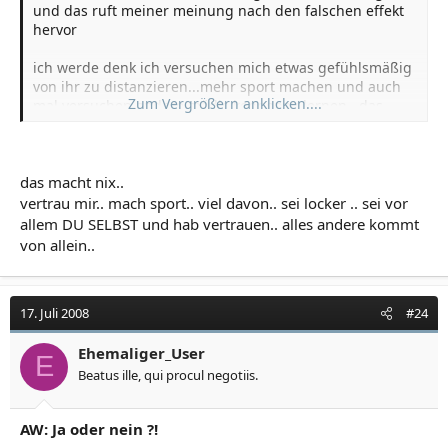
und das ruft meiner meinung nach den falschen effekt
hervor
ich werde denk ich versuchen mich etwas gefühlsmäßig
von ihr zu distanzieren...mehr sport machen und auch
Zum Vergrößern anklicken....
mal versuchen andere mädls kennenzu lernen...das
bringt mich zu meinem anderen problem...sehr
erfolgreich war ich nicht in der letzten zeit, also bei den
frauen
das macht nix..
vertrau mir.. mach sport.. viel davon.. sei locker .. sei vor
allem DU SELBST und hab vertrauen.. alles andere kommt
von allein..
17. Juli 2008
#24
Ehemaliger_User
E
Beatus ille, qui procul negotiis.
AW: Ja oder nein ?!