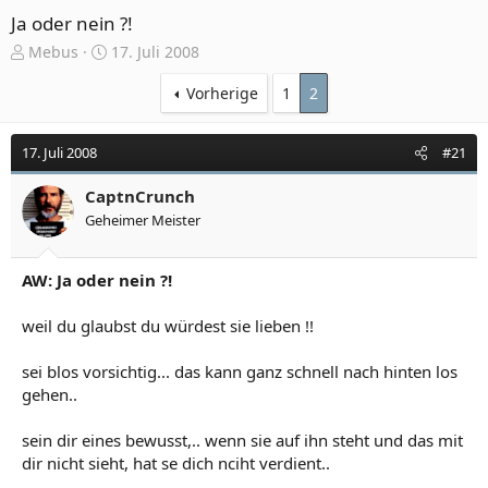
Ja oder nein ?!
E
E
Mebus
17. Juli 2008
r
r
s
s
Vorherige
1
2
t
t
e
e
17. Juli 2008
#21
l
l
l
l
e
CaptnCrunch
t
r
a
Geheimer Meister
m
AW: Ja oder nein ?!
weil du glaubst du würdest sie lieben !!
sei blos vorsichtig... das kann ganz schnell nach hinten los
gehen..
sein dir eines bewusst,.. wenn sie auf ihn steht und das mit
dir nicht sieht, hat se dich nciht verdient..