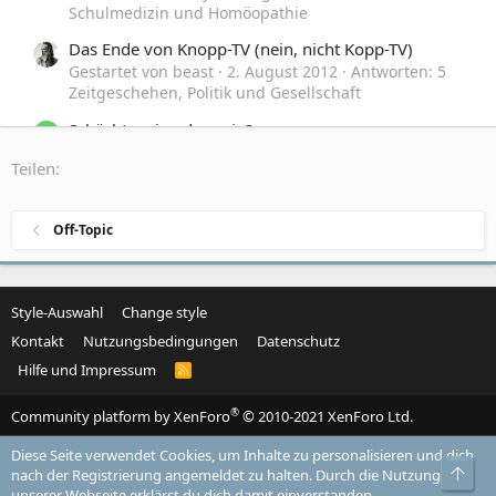
Schulmedizin und Homöopathie
Das Ende von Knopp-TV (nein, nicht Kopp-TV)
Gestartet von beast
2. August 2012
Antworten: 5
Zeitgeschehen, Politik und Gesellschaft
Schächten, ja oder nein?
G
Gestartet von Gelöschtes Mitglied 25673
27. Juli
Teilen:
2012
Antworten: 21
Glaube und Religion
Off-Topic
Style-Auswahl
Change style
Kontakt
Nutzungsbedingungen
Datenschutz
Hilfe und Impressum
R
S
S
®
Community platform by XenForo
© 2010-2021 XenForo Ltd.
Diese Seite verwendet Cookies, um Inhalte zu personalisieren und dich
Obe
nach der Registrierung angemeldet zu halten. Durch die Nutzung
unserer Webseite erklärst du dich damit einverstanden.