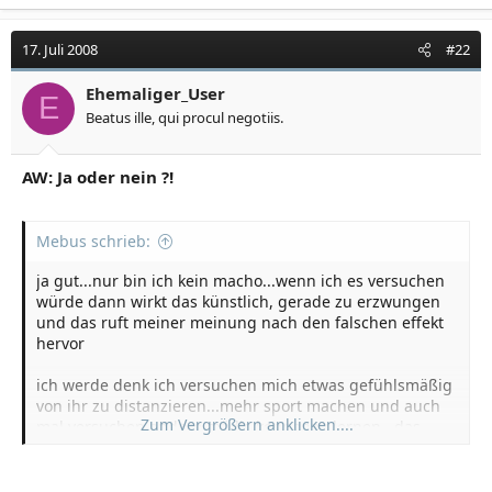
17. Juli 2008
#22
Ehemaliger_User
E
Beatus ille, qui procul negotiis.
AW: Ja oder nein ?!
Mebus schrieb:
ja gut...nur bin ich kein macho...wenn ich es versuchen
würde dann wirkt das künstlich, gerade zu erzwungen
und das ruft meiner meinung nach den falschen effekt
hervor
ich werde denk ich versuchen mich etwas gefühlsmäßig
von ihr zu distanzieren...mehr sport machen und auch
Zum Vergrößern anklicken....
mal versuchen andere mädls kennenzu lernen...das
bringt mich zu meinem anderen problem...sehr
erfolgreich war ich nicht in der letzten zeit, also bei den
frauen