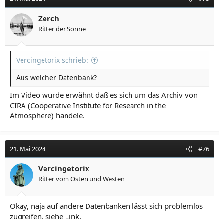
i
o
Zerch
n
Ritter der Sonne
e
n
:
Vercingetorix schrieb:
Aus welcher Datenbank?
Im Video wurde erwähnt daß es sich um das Archiv von
CIRA (Cooperative Institute for Research in the
Atmosphere) handele.
21. Mai 2024
#76
Vercingetorix
Ritter vom Osten und Westen
Okay, naja auf andere Datenbanken lässt sich problemlos
zugreifen, siehe Link.