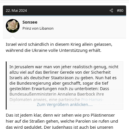
22. Mai 2024
#80
Sonsee
Prinz von Libanon
Israel wird schändlich in diesem Krieg allein gelassen,
während die Ukraine volle Unterstützung erhält.
In Jerusalem war man von jeher realistisch genug, nicht
allzu viel auf das Berliner Gerede von der Sicherheit
Israels als deutscher Staatsräson zu geben. Nun hat es
die Bundesregierung aber geschafft, sogar die tief
gesteckten Erwartungen noch zu unterbieten: Dass
Bundesaußenministerin Annalena Baerbock ihre
Diplomaten anwies, eine parteiische
Pro-Hamas-
Zum Vergrößern anklicken....
Resolution der UN nicht klar abzulehnen, sondern sich
zu enthalten
, und dass Kanzler
Olaf Scholz
das auch
Das ist jedem klar, denn wir sehen wie pro Plästinenser
noch verteidigte, war feige und peinlich.[..]
hier auf die Straßen gehen, welche Parolen sie rufen und
Dieses Signal ist umso niederschmetternder für die
das wird geduldet. Der Judenhass ist auch bei unseren
Menschen im angegriffenen Judenstaat, als der