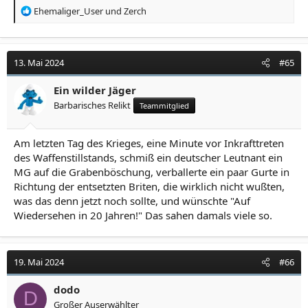
R
Ehemaliger_User
und
Zerch
e
a
k
t
13. Mai 2024
#65
i
o
Ein wilder Jäger
n
Barbarisches Relikt
Teammitglied
e
n
:
Am letzten Tag des Krieges, eine Minute vor Inkrafttreten
des Waffenstillstands, schmiß ein deutscher Leutnant ein
MG auf die Grabenböschung, verballerte ein paar Gurte in
Richtung der entsetzten Briten, die wirklich nicht wußten,
was das denn jetzt noch sollte, und wünschte "Auf
Wiedersehen in 20 Jahren!" Das sahen damals viele so.
19. Mai 2024
#66
dodo
D
Großer Auserwählter