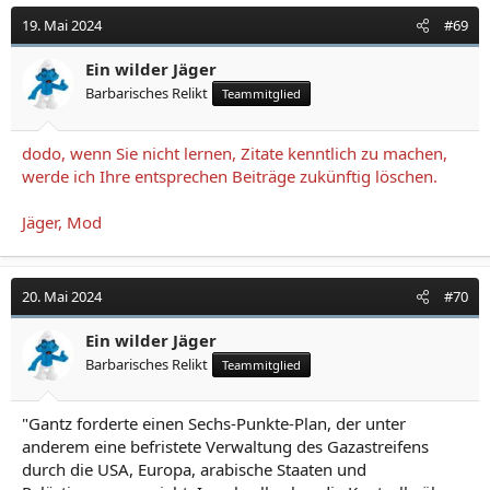
19. Mai 2024
#69
Ferdinand Foch – Wikiquote
de.wikiquote.org
Ein wilder Jäger
Barbarisches Relikt
Teammitglied
falls nicht gefälscht, durchaus präzise schätzung
dodo, wenn Sie nicht lernen, Zitate kenntlich zu machen,
werde ich Ihre entsprechen Beiträge zukünftig löschen.
Jäger, Mod
20. Mai 2024
#70
Ein wilder Jäger
Barbarisches Relikt
Teammitglied
"Gantz forderte einen Sechs-Punkte-Plan, der unter
anderem eine befristete Verwaltung des Gazastreifens
durch die USA, Europa, arabische Staaten und