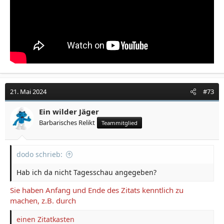
21. Mai 2024
#73
Ein wilder Jäger
Barbarisches Relikt
Teammitglied
dodo schrieb:
Hab ich da nicht Tagesschau angegeben?
Sie haben Anfang und Ende des Zitats kenntlich zu
machen, z.B. durch
einen Zitatkasten