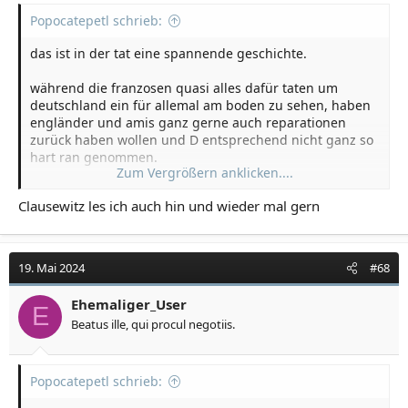
Israel, die Aufgabe der meisten Geiseln, eine weiterhin
Popocatepetl schrieb:
intakte Hamas und die Schaffung eines
Netanyahu regiert seit Ende 2022 zusammen mit
palästinensischen Staates."
das ist in der tat eine spannende geschichte.
rechtsextremen und ultra-religiösen Parteien. Bislang
weigerte er sich, einen Plan für Verwaltung und
während die franzosen quasi alles dafür taten um
Wiederaufbau des Gazastreifens nach Beendigung des
deutschland ein für allemal am boden zu sehen, haben
Krieges vorzulegen, um seine ultra-rechten
engländer und amis ganz gerne auch reparationen
Koalitionspartner nicht vor den Kopf zu stoßen.
zurück haben wollen und D entsprechend nicht ganz so
Netanyahus politisches Überleben hängt aber von ihnen
hart ran genommen.
ab."
Zum Vergrößern anklicken....
Clausewitz les ich auch hin und wieder mal gern
da gibt es in der aktuellen ausgabe der zeitschrift
"clausewitz" gerade einen guten artikel drüber. hier an
der stelle muss allerdings wiki genügen
19. Mai 2024
#68
Ruhrbesetzung – Wikipedia
Ehemaliger_User
E
de.wikipedia.org
Beatus ille, qui procul negotiis.
Popocatepetl schrieb: