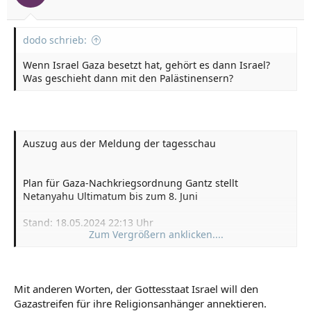
dodo schrieb:
Wenn Israel Gaza besetzt hat, gehört es dann Israel?
Was geschieht dann mit den Palästinensern?
Auszug aus der Meldung der tagesschau
Plan für Gaza-Nachkriegsordnung Gantz stellt
Netanyahu Ultimatum bis zum 8. Juni
Stand: 18.05.2024 22:13 Uhr
Zum Vergrößern anklicken....
Der Konflikt in Israels Notstandsregierung verschärft
sich. Minister Gantz verlangt ultimativ einen
Nachkriegsplan für Gaza von Regierungschef
Mit anderen Worten, der Gottesstaat Israel will den
Netanyahu. Der verweigert das bislang -
mit Rücksicht
auf Ultra-Rechte.
Gazastreifen für ihre Religionsanhänger annektieren.