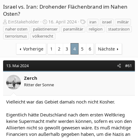
Israel vs. Iran: Drohender Flächenbrand im Nahen
Osten?
E
E
S
EinStakeholder
16. April 2024
iran
israel
militär
r
r
c
naher osten
palästinenser
paramilitär
religion
staatsräson
s
s
h
terrorismus
völkerrecht
t
t
l
e
e
a
Vorherige
1
2
3
4
5
6
Nächste
l
l
g
l
l
w
e
t
o
13. Mai 2024
#61
r
a
r
m
t
Zerch
e
Ritter der Sonne
Vielleicht war das Gebiet damals noch nicht Kosher.
Eigentlich hätte Deutschland nach dem ersten Weltkrieg
keine Supermacht mehr werden können, sofern es von den
Alliierten nicht so gewollt gewesen wäre. Es muß mächtige
Financiers von außerhalb gegeben haben, um die Nazis an