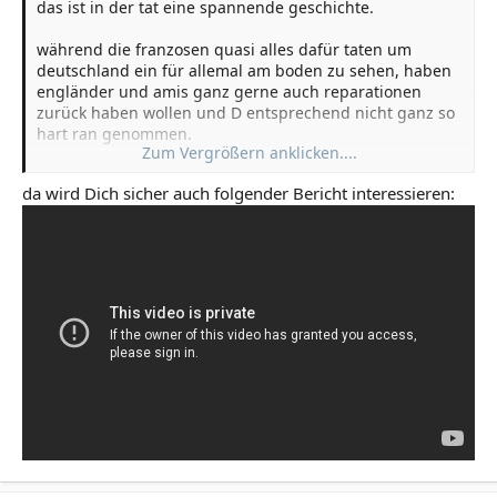
das ist in der tat eine spannende geschichte.
spannend find ich ja folgendes zitat:
während die franzosen quasi alles dafür taten um
deutschland ein für allemal am boden zu sehen, haben
Ferdinand Foch – Wikiquote
engländer und amis ganz gerne auch reparationen
de.wikiquote.org
zurück haben wollen und D entsprechend nicht ganz so
hart ran genommen.
Zum Vergrößern anklicken....
da wird Dich sicher auch folgender Bericht interessieren:
falls nicht gefälscht, durchaus präzise schätzung
da gibt es in der aktuellen ausgabe der zeitschrift
"clausewitz" gerade einen guten artikel drüber. hier an
der stelle muss allerdings wiki genügen
Ruhrbesetzung – Wikipedia
de.wikipedia.org
spannend find ich ja folgendes zitat: