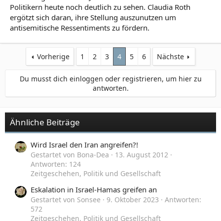
türkische Präsident
Erdogan
zeitgleich orakelte, dass
Politikern heute noch deutlich zu sehen. Claudia Roth
Israel, wenn der Tag gekommen sein, von den
ergötzt sich daran, ihre Stellung auszunutzen um
„westlichen Mächten“ fallen gelassen und von der
antisemitische Ressentiments zu fördern.
Landkarte ausradiert werde.
https://www.merkur.de/politik/gaza-...n-un-deutschland-
scholz-erdogan-92649016.html
Vorherige
1
2
3
4
5
6
Nächste
Du musst dich einloggen oder registrieren, um hier zu
antworten.
Ähnliche Beiträge
Wird Israel den Iran angreifen?!
Gestartet von Bona-Dea
13. August 2012
Antworten: 124
Zeitgeschehen, Politik und Gesellschaft
Eskalation in Israel-Hamas greifen an
Gestartet von Sonsee
9. Oktober 2023
Antworten:
572
Zeitgeschehen, Politik und Gesellschaft