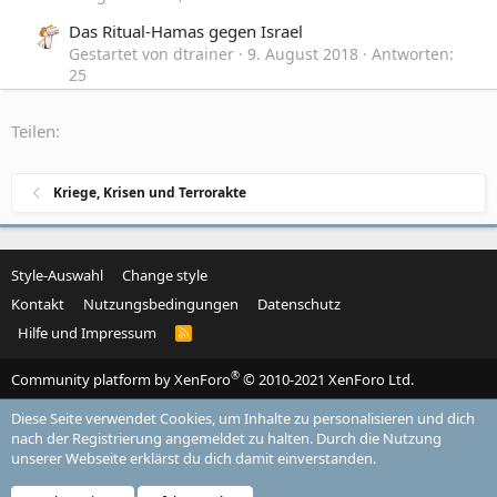
Das Ritual-Hamas gegen Israel
Gestartet von dtrainer
9. August 2018
Antworten:
25
Zeitgeschehen, Politik und Gesellschaft
Teilen:
Juhu Jerusalem wird wieder Hauptstadt von Israel!
Gestartet von Sonsee
6. Dezember 2017
Antworten: 117
Kriege, Krisen und Terrorakte
Zeitgeschehen, Politik und Gesellschaft
Style-Auswahl
Change style
Kontakt
Nutzungsbedingungen
Datenschutz
Hilfe und Impressum
R
S
S
®
Community platform by XenForo
© 2010-2021 XenForo Ltd.
Diese Seite verwendet Cookies, um Inhalte zu personalisieren und dich
nach der Registrierung angemeldet zu halten. Durch die Nutzung
unserer Webseite erklärst du dich damit einverstanden.