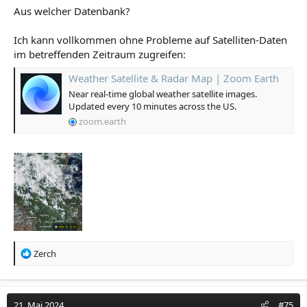
Aus welcher Datenbank?
Ich kann vollkommen ohne Probleme auf Satelliten-Daten
im betreffenden Zeitraum zugreifen:
Weather Satellite & Radar Map | Zoom Earth
Near real-time global weather satellite images.
Updated every 10 minutes across the US.
zoom.earth
R
Zerch
e
a
k
t
21. Mai 2024
#75